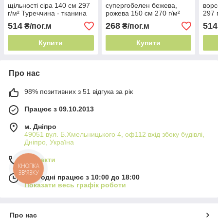
щільності сіра 140 см 297
супергобелен бежева,
ворс
г/м² Туреччина - тканина
рожева 150 см 270 г/м²
297 
для перетяжки дивана
Китай - тканина для
ткан
514
268
514
₴/пог.м
₴/пог.м
перетяжки дивана
див
Купити
Купити
Про нас
98% позитивних з 51 відгука за рік
Працює з 09.10.2013
м. Дніпро
49051 вул. Б.Хмельницького 4, оф112 вхід збоку будівлі,
Дніпро, Україна
Контакти
КНОПКА
ЗВ'ЯЗКУ
Сьогодні працює з 10:00 до 18:00
Показати весь графік роботи
Про нас