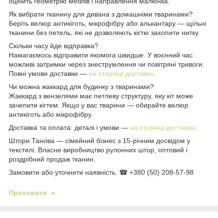
оцінить геометрію меблів і направлення малюнка.
Як вибрати тканину для дивана з домашніми тваринами?
Беріть велюр антикіготь, мікрофібру або алькантару — щільні
тканини без петель, які не дозволяють кігтю захопити нитку.
Скільки часу йде відправка?
Намагаємось відправити якомога швидше. У воєнний час
можливі затримки через знеструмлення чи повітряні тривоги.
Повні умови доставки —
на сторінці доставки
.
Чи можна жаккард для будинку з тваринами?
Жаккард з вензелями має петлеву структуру, яку кіт може
зачепити кігтем. Якщо у вас тварини — обирайте велюр
антикіготь або мікрофібру.
Доставка та оплата: деталі і умови —
на сторінці доставки
.
Штори Танова — сімейний бізнес з 15-річним досвідом у
текстилі. Власне виробництво рулонних штор, оптовий і
роздрібний продаж тканин.
Замовити або уточнити наявність: ☎ +380 (50) 208-57-98
Приховати