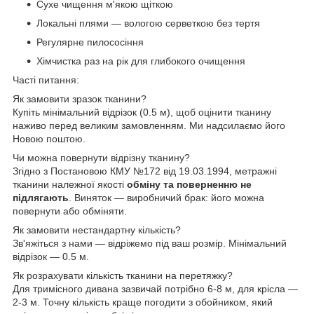
Сухе чищення м'якою щіткою
Локальні плями — вологою серветкою без тертя
Регулярне пилососіння
Хімчистка раз на рік для глибокого очищення
Часті питання:
Як замовити зразок тканини?
Купіть мінімальний відрізок (0.5 м), щоб оцінити тканину
наживо перед великим замовленням. Ми надсилаємо його
Новою поштою.
Чи можна повернути відрізну тканину?
Згідно з Постановою КМУ №172 від 19.03.1994, метражні
тканини належної якості
обміну та поверненню не
підлягають
. Виняток — виробничий брак: його можна
повернути або обміняти.
Як замовити нестандартну кількість?
Зв'яжіться з нами — відріжемо під ваш розмір. Мінімальний
відрізок — 0.5 м.
Як розрахувати кількість тканини на перетяжку?
Для тримісного дивана зазвичай потрібно 6-8 м, для крісла —
2-3 м. Точну кількість краще погодити з обойником, який