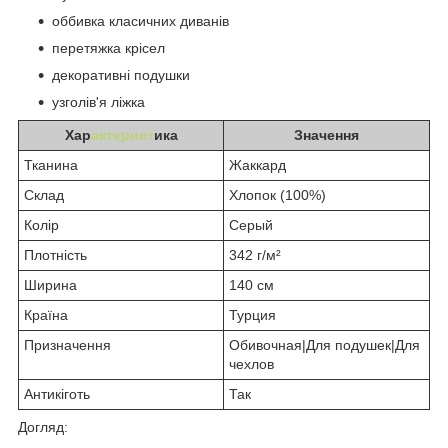
оббивка класичних диванів
перетяжка крісел
декоративні подушки
узголів'я ліжка
Хар
актерист
ика
Значення
Тканина
Жаккард
Склад
Хлопок (100%)
Колір
Серый
Плотність
342 г/м²
Ширина
140 см
Країна
Турция
Призначення
Обивочная|Для подушек|Для
чехлов
Антикіготь
Так
Догляд: