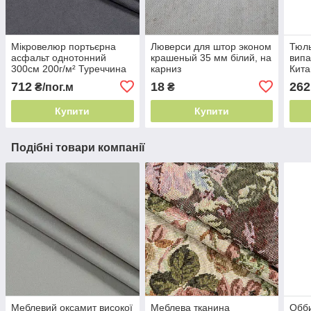
Мікровелюр портьєрна
Люверси для штор эконом
Тюль
асфальт однотонний
крашеный 35 мм білий, на
випа
300см 200г/м² Туреччина
карниз
Кита
штори софт
712
18
262
₴/пог.м
₴
Купити
Купити
Подібні товари компанії
Меблевий оксамит високої
Меблева тканина
Обби