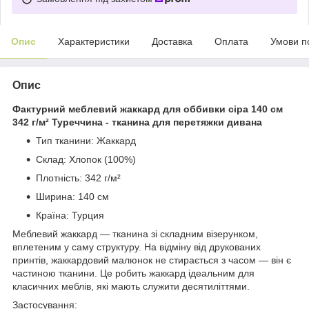
Опис
Характеристики
Доставка
Оплата
Умови п
Опис
Фактурний меблевий жаккард для оббивки сіра 140 см
342 г/м² Туреччина - тканина для перетяжки дивана
Тип тканини: Жаккард
Склад: Хлопок (100%)
Плотність: 342 г/м²
Ширина: 140 см
Країна: Турция
Меблевий жаккард — тканина зі складним візерунком,
вплетеним у саму структуру. На відміну від друкованих
принтів, жаккардовий малюнок не стирається з часом — він є
частиною тканини. Це робить жаккард ідеальним для
класичних меблів, які мають служити десятиліттями.
Застосування: