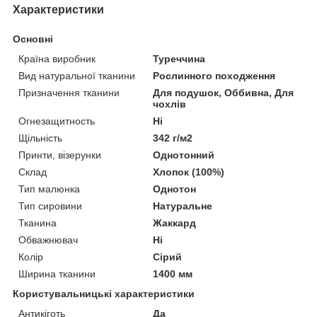
Характеристики
Основні
Країна виробник
Туреччина
Вид натуральної тканини
Рослинного походження
Призначення тканини
Для подушок, Оббивна, Для
чохлів
Огнезащитность
Ні
Щільність
342 г/м2
Принти, візерунки
Однотонний
Склад
Хлопок (100%)
Тип малюнка
Однотон
Тип сировини
Натуральне
Тканина
Жаккард
Обважнювач
Ні
Колір
Сірий
Ширина тканини
1400 мм
Користувальницькі характеристики
Антикіготь
Да