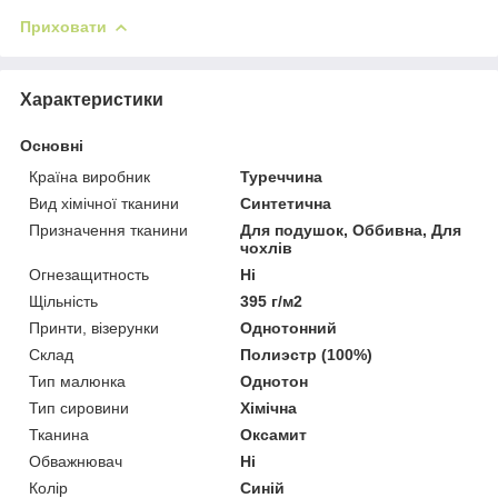
Приховати
Характеристики
Основні
Країна виробник
Туреччина
Вид хімічної тканини
Синтетична
Призначення тканини
Для подушок, Оббивна, Для
чохлів
Огнезащитность
Ні
Щільність
395 г/м2
Принти, візерунки
Однотонний
Склад
Полиэстр (100%)
Тип малюнка
Однотон
Тип сировини
Хімічна
Тканина
Оксамит
Обважнювач
Ні
Колір
Синій