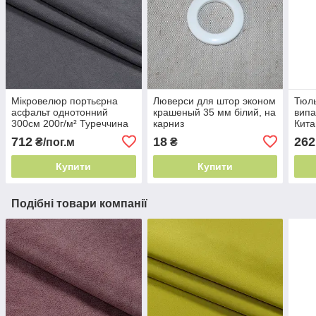
Мікровелюр портьєрна
Люверси для штор эконом
Тюль
асфальт однотонний
крашеный 35 мм білий, на
випа
300см 200г/м² Туреччина
карниз
Кита
штори софт
712
18
262
₴/пог.м
₴
Купити
Купити
Подібні товари компанії