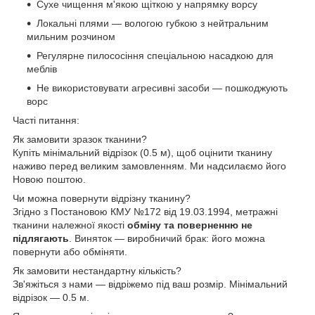
Сухе чищення м'якою щіткою у напрямку ворсу
Локальні плями — вологою губкою з нейтральним
мильним розчином
Регулярне пилососіння спеціальною насадкою для
меблів
Не використовувати агресивні засоби — пошкоджують
ворс
Часті питання:
Як замовити зразок тканини?
Купіть мінімальний відрізок (0.5 м), щоб оцінити тканину
наживо перед великим замовленням. Ми надсилаємо його
Новою поштою.
Чи можна повернути відрізну тканину?
Згідно з Постановою КМУ №172 від 19.03.1994, метражні
тканини належної якості
обміну та поверненню не
підлягають
. Виняток — виробничий брак: його можна
повернути або обміняти.
Як замовити нестандартну кількість?
Зв'яжіться з нами — відріжемо під ваш розмір. Мінімальний
відрізок — 0.5 м.