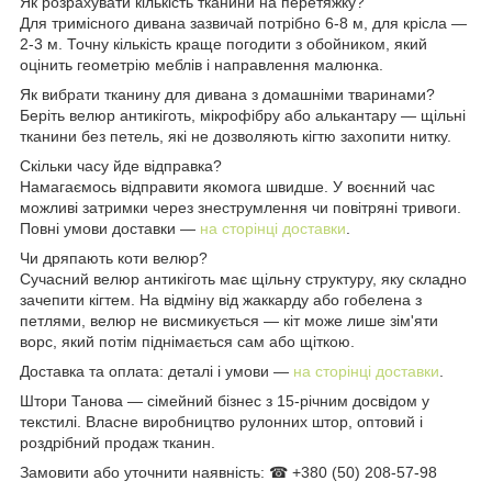
Як розрахувати кількість тканини на перетяжку?
Для тримісного дивана зазвичай потрібно 6-8 м, для крісла —
2-3 м. Точну кількість краще погодити з обойником, який
оцінить геометрію меблів і направлення малюнка.
Як вибрати тканину для дивана з домашніми тваринами?
Беріть велюр антикіготь, мікрофібру або алькантару — щільні
тканини без петель, які не дозволяють кігтю захопити нитку.
Скільки часу йде відправка?
Намагаємось відправити якомога швидше. У воєнний час
можливі затримки через знеструмлення чи повітряні тривоги.
Повні умови доставки —
на сторінці доставки
.
Чи дряпають коти велюр?
Сучасний велюр антикіготь має щільну структуру, яку складно
зачепити кігтем. На відміну від жаккарду або гобелена з
петлями, велюр не висмикується — кіт може лише зім'яти
ворс, який потім піднімається сам або щіткою.
Доставка та оплата: деталі і умови —
на сторінці доставки
.
Штори Танова — сімейний бізнес з 15-річним досвідом у
текстилі. Власне виробництво рулонних штор, оптовий і
роздрібний продаж тканин.
Замовити або уточнити наявність: ☎ +380 (50) 208-57-98