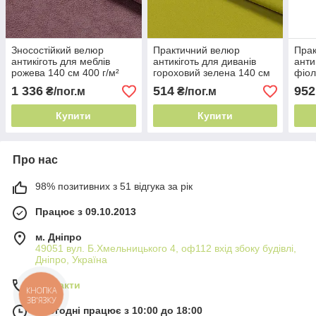
Зносостійкий велюр
Практичний велюр
Прак
антикіготь для меблів
антикіготь для диванів
анти
рожева 140 см 400 г/м²
гороховий зелена 140 см
фіол
Іспанія - тканина для
297 г/м² - тканина для
- об
1 336
514
952
₴/пог.м
₴/пог.м
крісла
м'яких меблів
мебл
Купити
Купити
Про нас
98% позитивних з 51 відгука за рік
Працює з 09.10.2013
м. Дніпро
49051 вул. Б.Хмельницького 4, оф112 вхід збоку будівлі,
Дніпро, Україна
Контакти
КНОПКА
ЗВ'ЯЗКУ
Сьогодні працює з 10:00 до 18:00