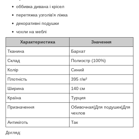
оббивка дивана і крісел
перетяжка узголів'я ліжка
декоративні подушки
чохли на меблі
Характеристика
Значення
Тканина
Бархат
Склад
Полиэстр (100%)
Колір
Синий
Плотність
395 г/м²
Ширина
140 см
Країна
Турция
Призначення
Обивочная|Для подушек|Для
чехлов
Антикіготь
Так
Догляд: