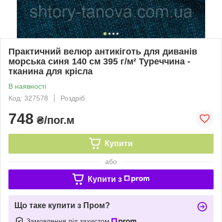
Практичний велюр антикіготь для диванів
морська синя 140 см 395 г/м² Туреччина -
тканина для крісла
В наявності
Код: 327578
Роздріб
748
₴/пог.м
Купити
або
Купити з
Що таке купити з Пром?
Замовлення під захистом