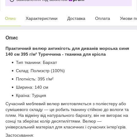
Опис
Характеристики
Доставка
Оплата
Умови п
Опис
Практичний велюр антикіготь для диванів морська синя
140 см 395 г/м² Туреччина - тканина для крісла
Тип тканини: Бархат
Склад: Полиэстр (100%)
Плотність: 395 г/м²
Ширина: 140 см
Країна: Турция
Сучасний меблевий велюр виготовляється з поліестеру або
сумішевого складу — це робить тканину стійкою до вологи та
плям. На відміну від натурального бархату, він не вигорає на
сонці та зберігає колір десятиліттями. Велюр —
універсальний матеріал для класичних і сучасних інтер'єрів.
Застосування: