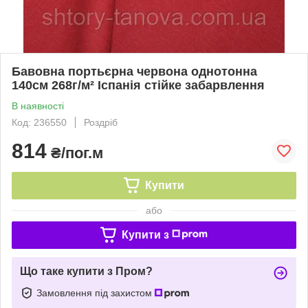
Бавовна портьєрна червона однотонна
140см 268г/м² Іспанія стійке забарвлення
В наявності
Код: 236550
Роздріб
814
₴/пог.м
Купити
або
Купити з
Що таке купити з Пром?
Замовлення під захистом