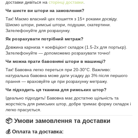
доставки дивіться на
сторінці доставки
.
Чи шиєте ви штори на замовлення?
Так! Маємо власний цех пошиття з 15+ роками досвіду.
Шиємо штори, римські штори, подушки, скатертини.
Зателефонуйте для розрахунку.
Як розрахувати потрібний метраж?
Довжина карниза × коефіцієнт складок (1.5-2x для портьєр).
Зателефонуйте — допоможемо розрахувати точно!
Чи можна прати бавовняні штори в машинці?
Так! Бавовна легко переться при 20-30°C. Важливо:
натуральна бавовна може дати усадку до 3% після першого
прання — враховуйте це при розрахунку метражу.
Чи підходить ця тканина для римських штор?
Ідеально підходить! Бавовна має достатню щільність та
жорсткість для римських штор, добре тримає форму складок і
легко прасується.
📦 Умови замовлення та доставки
💰 Оплата та доставка: