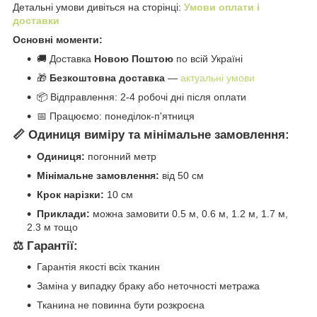
Детальні умови дивіться на сторінці:
Умови оплати і
доставки
Основні моменти:
🚚 Доставка
Новою Поштою
по всій Україні
🎁
Безкоштовна доставка
—
актуальні умови
📦 Відправлення: 2-4 робочі дні після оплати
📅 Працюємо: понеділок-п'ятниця
📏 Одиниця виміру та мінімальне замовлення:
Одиниця:
погонний метр
Мінімальне замовлення:
від 50 см
Крок нарізки:
10 см
Приклади:
можна замовити 0.5 м, 0.6 м, 1.2 м, 1.7 м,
2.3 м тощо
⚖️ Гарантії:
Гарантія якості всіх тканин
Заміна у випадку браку або неточності метража
Тканина не повинна бути розкроєна