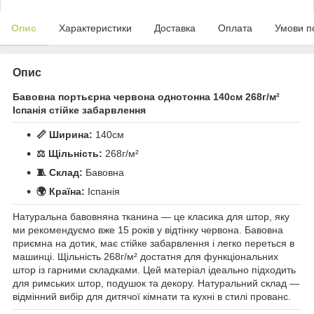
Опис
Характеристики
Доставка
Оплата
Умови п
Опис
Бавовна портьєрна червона однотонна 140см 268г/м²
Іспанія стійке забарвлення
📏 Ширина:
140см
⚖️ Щільність:
268г/м²
🧵 Склад:
Бавовна
🌍 Країна:
Іспанія
Натуральна бавовняна тканина — це класика для штор, яку
ми рекомендуємо вже 15 років у відтінку червона. Бавовна
приємна на дотик, має стійке забарвлення і легко переться в
машинці. Щільність 268г/м² достатня для функціональних
штор із гарними складками. Цей матеріал ідеально підходить
для римських штор, подушок та декору. Натуральний склад —
відмінний вибір для дитячої кімнати та кухні в стилі прованс.