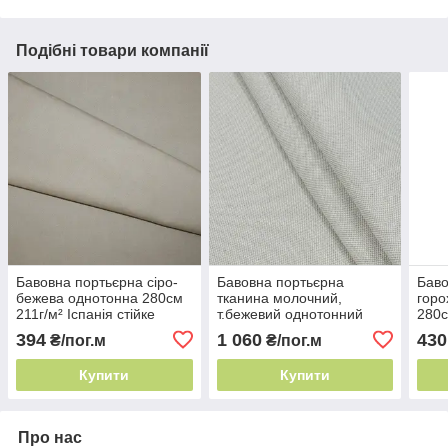
Подібні товари компанії
Бавовна портьєрна сіро-
Бавовна портьєрна
Баво
бежева однотонна 280см
тканина молочний,
горо
211г/м² Іспанія стійке
т.бежевий однотонний
280с
забарвлення
меланж 140см 300г/м²
стій
394
1 060
430
₴/пог.м
₴/пог.м
Іспанія стійке
забарвлення
Купити
Купити
Про нас