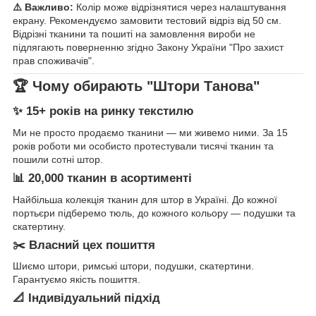
⚠️ Важливо:
Колір може відрізнятися через налаштування
екрану. Рекомендуємо замовити тестовий відріз від 50 см.
Відрізні тканини та пошиті на замовлення вироби не
підлягають поверненню згідно Закону України "Про захист
прав споживачів".
🏆 Чому обирають "Штори Танова"
✨ 15+ років на ринку текстилю
Ми не просто продаємо тканини — ми живемо ними. За 15
років роботи ми особисто протестували тисячі тканин та
пошили сотні штор.
📊 20,000 тканин в асортименті
Найбільша колекція тканин для штор в Україні. До кожної
портьєри підберемо тюль, до кожного кольору — подушки та
скатертину.
✂️ Власний цех пошиття
Шиємо штори, римські штори, подушки, скатертини.
Гарантуємо якість пошиття.
📐 Індивідуальний підхід