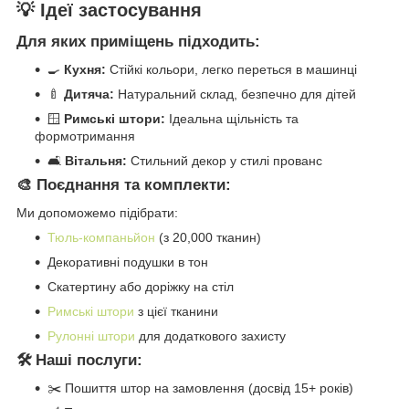
💡 Ідеї застосування
Для яких приміщень підходить:
🍳
Кухня:
Стійкі кольори, легко переться в машинці
🍼
Дитяча:
Натуральний склад, безпечно для дітей
🪟
Римські штори:
Ідеальна щільність та
формотримання
🛋️
Вітальня:
Стильний декор у стилі прованс
🎨 Поєднання та комплекти:
Ми допоможемо підібрати:
Тюль-компаньйон
(з 20,000 тканин)
Декоративні подушки в тон
Скатертину або доріжку на стіл
Римські штори
з цієї тканини
Рулонні штори
для додаткового захисту
🛠️ Наші послуги:
✂️ Пошиття штор на замовлення (досвід 15+ років)