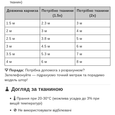
тканин)
Довжина карниза
Потрібно тканини
Потрібно тканини
(1.5x)
(2x)
1.5 м
2.3 м
3 м
2 м
3 м
4 м
2.5 м
3.8 м
5 м
3 м
4.5 м
6 м
3.5 м
5.3 м
7 м
4 м
6 м
8 м
💡 Порада:
Потрібна допомога з розрахунком?
Зателефонуйте — підрахуємо точний метраж та порадимо
модель штор!
🧹 Догляд за тканиною
🌡️ Прання при 20-30°C (можлива усадка до 3% при
вищій температурі)
🚫 Не використовувати відбілювачі