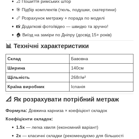
📐 Пошиття римських штор
🎯 Підбір комплектів (тюль, подушки, скатертини)
📏 Розрахунок метражу + порада по моделі
📸 Додаткові фото/відео — швидко та зручно!
🏠 Виїзд на заміри по Дніпру (досвід 15+ років)
📊 Технічні характеристики
Склад
Бавовна
Ширина
140см
Щільність
268г/м²
Країна виробник
Іспанія
📐 Як розрахувати потрібний метраж
Формула:
Довжина карниза × коефіцієнт складок
Коефіцієнти складок:
1.5x
— легка хвиля (економний варіант)
2x
— класичні складки (рекомендуємо для більшості