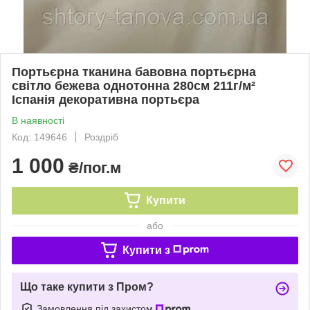
Портьєрна тканина бавовна портьєрна
світло бежева однотонна 280см 211г/м²
Іспанія декоративна портьєра
В наявності
Код: 149646
Роздріб
1 000
₴/пог.м
Купити
або
Купити з
Що таке купити з Пром?
Замовлення під захистом