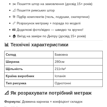
✂️ Пошиття штор на замовлення (досвід 15+ років)
📐 Пошиття римських штор
🎯 Підбір комплектів (тюль, подушки, скатертини)
📏 Розрахунок метражу + порада по моделі
📸 Додаткові фото/відео — швидко та зручно!
🏠 Виїзд на заміри по Дніпру (досвід 15+ років)
📊 Технічні характеристики
Склад
Бавовна
Ширина
280см
Щільність
211г/м²
Країна виробник
Іспанія
Тип рисунка
Однотонні
📐 Як розрахувати потрібний метраж
Формула:
Довжина карниза × коефіцієнт складок