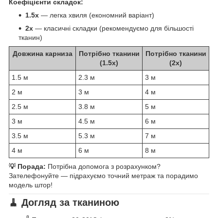
Коефіцієнти складок:
1.5x
— легка хвиля (економний варіант)
2x
— класичні складки (рекомендуємо для більшості
тканин)
Довжина карниза
Потрібно тканини
Потрібно тканини
(1.5x)
(2x)
1.5 м
2.3 м
3 м
2 м
3 м
4 м
2.5 м
3.8 м
5 м
3 м
4.5 м
6 м
3.5 м
5.3 м
7 м
4 м
6 м
8 м
💡 Порада:
Потрібна допомога з розрахунком?
Зателефонуйте — підрахуємо точний метраж та порадимо
модель штор!
🧹 Догляд за тканиною