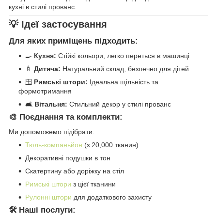
кухні в стилі прованс.
💡 Ідеї застосування
Для яких приміщень підходить:
🍳
Кухня:
Стійкі кольори, легко переться в машинці
🍼
Дитяча:
Натуральний склад, безпечно для дітей
🪟
Римські штори:
Ідеальна щільність та
формотримання
🛋️
Вітальня:
Стильний декор у стилі прованс
🎨 Поєднання та комплекти:
Ми допоможемо підібрати:
Тюль-компаньйон
(з 20,000 тканин)
Декоративні подушки в тон
Скатертину або доріжку на стіл
Римські штори
з цієї тканини
Рулонні штори
для додаткового захисту
🛠️ Наші послуги: