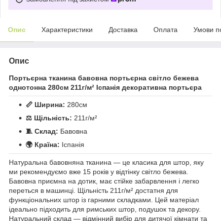
Опис
Характеристики
Доставка
Оплата
Умови п
Опис
Портьєрна тканина бавовна портьєрна світло бежева
однотонна 280см 211г/м² Іспанія декоративна портьєра
📏 Ширина:
280см
⚖️ Щільність:
211г/м²
🧵 Склад:
Бавовна
🌍 Країна:
Іспанія
Натуральна бавовняна тканина — це класика для штор, яку
ми рекомендуємо вже 15 років у відтінку світло бежева.
Бавовна приємна на дотик, має стійке забарвлення і легко
переться в машинці. Щільність 211г/м² достатня для
функціональних штор із гарними складками. Цей матеріал
ідеально підходить для римських штор, подушок та декору.
Натуральний склад — відмінний вибір для дитячої кімнати та