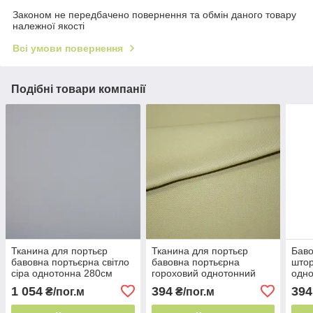
Законом не передбачено повернення та обмін даного товару
належної якості
Всі умови повернення
Подібні товари компанії
Тканина для портьєр
Тканина для портьєр
Баво
бавовна портьєрна світло
бавовна портьєрна
штор
сіра однотонна 280см
гороховий однотонний
одно
210г/м² Іспанія
280см 211г/м² Іспанія
Іспа
1 054
394
394
₴/пог.м
₴/пог.м
натуральна бавовна
легко переться
порт