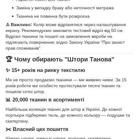
Заміна у випадку браку або неточності метража
Тканина не повинна бути розкроєна
⚠️ Важливо:
Колір може відрізнятися через налаштування
екрану. Рекомендуємо замовити тестовий відріз від 50 см.
Відрізні тканини та пошиті на замовлення вироби не
підлягають поверненню згідно Закону України "Про захист
прав споживачів".
🏆 Чому обирають "Штори Танова"
✨ 15+ років на ринку текстилю
Ми не просто продаємо тканини — ми живемо ними. За 15
років роботи ми особисто протестували тисячі тканин та
пошили сотні штор.
📊 20,000 тканин в асортименті
Найбільша колекція тканин для штор в Україні. До кожної
портьєри підберемо тюль, до кожного кольору — подушки та
скатертину.
✂️ Власний цех пошиття
Шиємо штори, римські штори, подушки, скатертини.