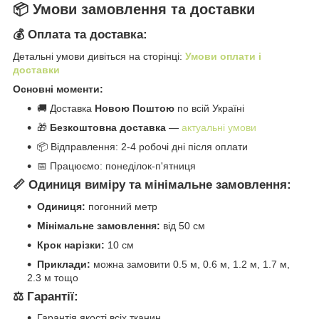
📦 Умови замовлення та доставки
💰 Оплата та доставка:
Детальні умови дивіться на сторінці:
Умови оплати і
доставки
Основні моменти:
🚚 Доставка
Новою Поштою
по всій Україні
🎁
Безкоштовна доставка
—
актуальні умови
📦 Відправлення: 2-4 робочі дні після оплати
📅 Працюємо: понеділок-п'ятниця
📏 Одиниця виміру та мінімальне замовлення:
Одиниця:
погонний метр
Мінімальне замовлення:
від 50 см
Крок нарізки:
10 см
Приклади:
можна замовити 0.5 м, 0.6 м, 1.2 м, 1.7 м,
2.3 м тощо
⚖️ Гарантії:
Гарантія якості всіх тканин