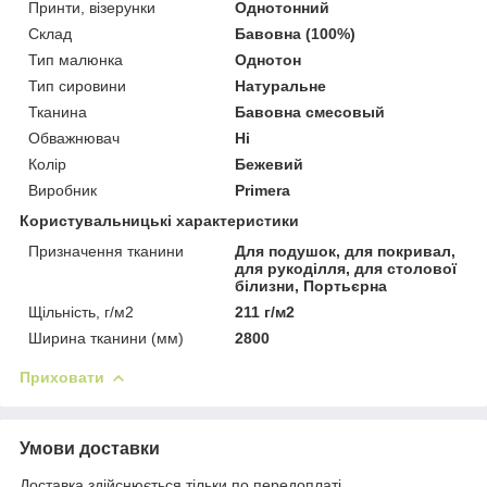
Принти, візерунки
Однотонний
Склад
Бавовна (100%)
Тип малюнка
Однотон
Тип сировини
Натуральне
Тканина
Бавовна смесовый
Обважнювач
Ні
Колір
Бежевий
Виробник
Primera
Користувальницькі характеристики
Призначення тканини
Для подушок, для покривал,
для рукоділля, для столової
білизни, Портьєрна
Щільність, г/м2
211 г/м2
Ширина тканини (мм)
2800
Приховати
Умови доставки
Доставка здійснюється тільки по передоплаті.