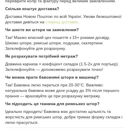
перевірити колір та фактуру перед великим замовленням.
Скільки коштує доставка?
Доставка Новою Поштою по всій Україні. Умови безкоштовної
доставки дивіться на
сторінці доставки
.
Чи шиєте ви штори на замовлення?
Так! Маємо власний цех пошиття з 15+ роками досвіду.
Шиємо штори, римські штори, подушки, скатертини.
Зателефонуйте для розрахунку.
Як розрахувати потрібний метраж?
Довжина карниза × коефіцієнт складок (1.5-2x для портьєр).
Зателефонуйте — допоможемо розрахувати точно!
Чи можна прати бавовняні штори в машинці?
Так! Бавовна легко переться при 20-30°C. Важливо:
натуральна бавовна може дати усадку до 3% після першого
прання — враховуйте це при розрахунку метражу.
Чи підходить ця тканина для римських штор?
Ідеально підходить! Бавовна має достатню щільність та
жорсткість для римських штор, добре тримає форму складок і
легко прасується.