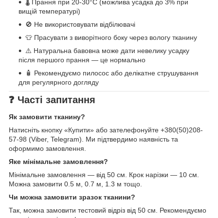
🌡️ Прання при 20-30°C (можлива усадка до 3% при
вищій температурі)
🚫 Не використовувати відбілювачі
👕 Прасувати з виворітного боку через вологу тканину
⚠️ Натуральна бавовна може дати невелику усадку
після першого прання — це нормально
🧴 Рекомендуємо пилосос або делікатне струшування
для регулярного догляду
❓ Часті запитання
Як замовити тканину?
Натисніть кнопку «Купити» або зателефонуйте +380(50)208-
57-98 (Viber, Telegram). Ми підтвердимо наявність та
оформимо замовлення.
Яке мінімальне замовлення?
Мінімальне замовлення — від 50 см. Крок нарізки — 10 см.
Можна замовити 0.5 м, 0.7 м, 1.3 м тощо.
Чи можна замовити зразок тканини?
Так, можна замовити тестовий відріз від 50 см. Рекомендуємо