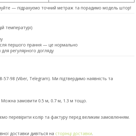
уйте — підрахуємо точний метраж та порадимо модель штор!
щій температурі)
ну
після першого прання — це нормально
 для регулярного догляду
57-98 (Viber, Telegram). Ми підтвердимо наявність та
 Можна замовити 0.5 м, 0.7 м, 1.3 м тощо.
уємо перевірити колір та фактуру перед великим замовленням.
вної доставки дивіться на
сторінці доставки
.