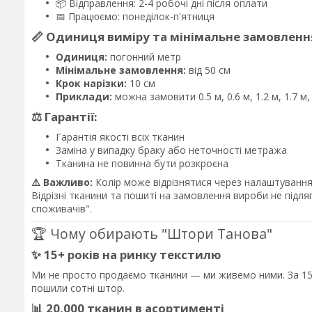
📦 Відправлення: 2-4 робочі дні після оплати
📅 Працюємо: понеділок-п'ятниця
📏 Одиниця виміру та мінімальне замовленн
Одиниця:
погонний метр
Мінімальне замовлення:
від 50 см
Крок нарізки:
10 см
Приклади:
можна замовити 0.5 м, 0.6 м, 1.2 м, 1.7 м
⚖️ Гарантії:
Гарантія якості всіх тканин
Заміна у випадку браку або неточності метража
Тканина не повинна бути розкроєна
⚠️ Важливо:
Колір може відрізнятися через налаштування 
Відрізні тканини та пошиті на замовлення вироби не підл
споживачів".
🏆 Чому обирають "Штори Танова"
✨ 15+ років на ринку текстилю
Ми не просто продаємо тканини — ми живемо ними. За 15 
пошили сотні штор.
📊 20,000 тканин в асортименті