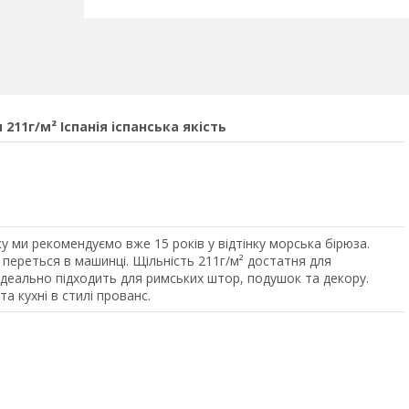
11г/м² Іспанія іспанська якість
 ми рекомендуємо вже 15 років у відтінку морська бірюза.
 переться в машинці. Щільність 211г/м² достатня для
ідеально підходить для римських штор, подушок та декору.
а кухні в стилі прованс.