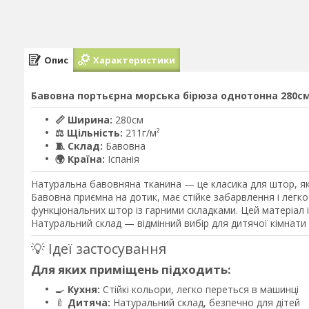
Опис
Характеристики
Бавовна портьєрна морська бірюза однотонна 280см 2
📏 Ширина:
280см
⚖️ Щільність:
211г/м²
🧵 Склад:
Бавовна
🌍 Країна:
Іспанія
Натуральна бавовняна тканина — це класика для штор, яку
Бавовна приємна на дотик, має стійке забарвлення і легко
функціональних штор із гарними складками. Цей матеріал 
Натуральний склад — відмінний вибір для дитячої кімнати т
💡 Ідеї застосування
Для яких приміщень підходить:
🍳
Кухня:
Стійкі кольори, легко переться в машинці
🍼
Дитяча:
Натуральний склад, безпечно для дітей