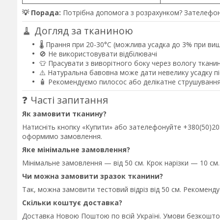
💡 Порада:
Потрібна допомога з розрахунком? Зателефон
🧹 Догляд за тканиною
🌡️ Прання при 20-30°C (можлива усадка до 3% при ви
🚫 Не використовувати відбілювачі
👕 Прасувати з виворітного боку через вологу ткани
⚠️ Натуральна бавовна може дати невелику усадку 
🧴 Рекомендуємо пилосос або делікатне струшування
❓ Часті запитання
Як замовити тканину?
Натисніть кнопку «Купити» або зателефонуйте +380(50)208-
оформимо замовлення.
Яке мінімальне замовлення?
Мінімальне замовлення — від 50 см. Крок нарізки — 10 см.
Чи можна замовити зразок тканини?
Так, можна замовити тестовий відріз від 50 см. Рекоменд
Скільки коштує доставка?
Доставка Новою Поштою по всій Україні. Умови безкошто