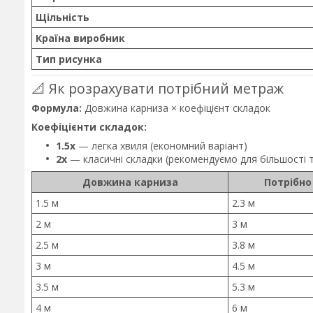
Щільність
Країна виробник
Тип рисунка
📐 Як розрахувати потрібний метраж
Формула:
Довжина карниза × коефіцієнт складок
Коефіцієнти складок:
1.5x
— легка хвиля (економний варіант)
2x
— класичні складки (рекомендуємо для більшості 
Довжина карниза
Потрібно
1.5 м
2.3 м
2 м
3 м
2.5 м
3.8 м
3 м
4.5 м
3.5 м
5.3 м
4 м
6 м