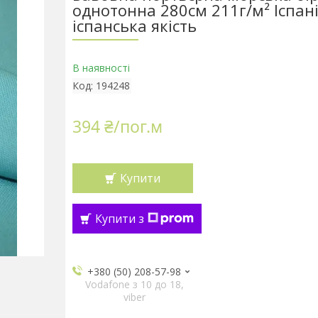
однотонна 280см 211г/м² Іспан
іспанська якість
В наявності
Код:
194248
394 ₴/пог.м
Купити
Купити з
+380 (50) 208-57-98
Vodafone з 10 до 18,
viber