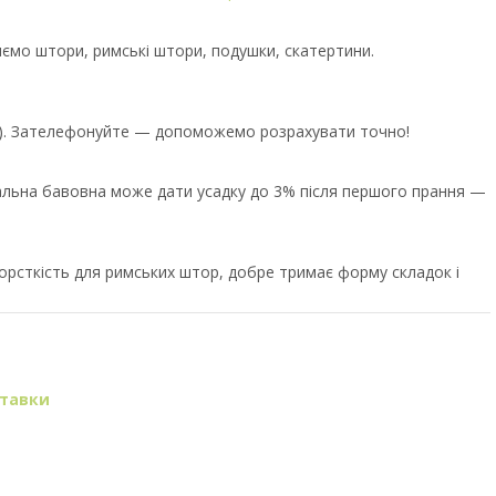
иємо штори, римські штори, подушки, скатертини.
єр). Зателефонуйте — допоможемо розрахувати точно!
ральна бавовна може дати усадку до 3% після першого прання —
орсткість для римських штор, добре тримає форму складок і
ставки