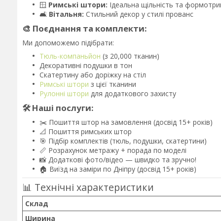
🪟
Римські штори:
Ідеальна щільність та формотр
🛋️
Вітальня:
Стильний декор у стилі прованс
🎨 Поєднання та комплекти:
Ми допоможемо підібрати:
Тюль-компаньйон
(з 20,000 тканин)
Декоративні подушки в тон
Скатертину або доріжку на стіл
Римські штори
з цієї тканини
Рулонні штори
для додаткового захисту
🛠️ Наші послуги:
✂️ Пошиття штор на замовлення (досвід 15+ років)
📐 Пошиття римських штор
🎯 Підбір комплектів (тюль, подушки, скатертини)
📏 Розрахунок метражу + порада по моделі
📸 Додаткові фото/відео — швидко та зручно!
🏠 Виїзд на заміри по Дніпру (досвід 15+ років)
📊 Технічні характеристики
Склад
Ширина