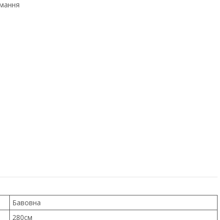
имання
Бавовна
280см