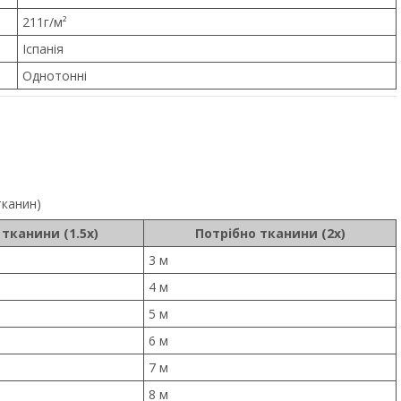
211г/м²
Іспанія
Однотонні
тканин)
 тканини (1.5x)
Потрібно тканини (2x)
3 м
4 м
5 м
6 м
7 м
8 м