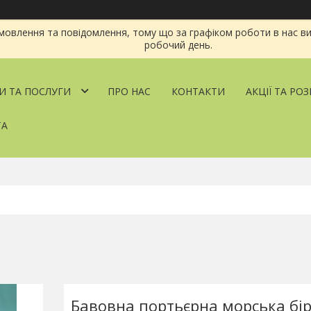
овлення та повідомлення, тому що за графіком роботи в нас ви
робочий день.
И ТА ПОСЛУГИ
ПРО НАС
КОНТАКТИ
АКЦІЇ ТА РО
ТА
Бавовна портьєрна морська бі