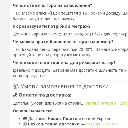
Чи шиєте ви штори на замовлення?
Так! Маємо власний цех пошиття з 15+ роками досвіду. Ш
Зателефонуйте для розрахунку.
Як розрахувати потрібний метраж?
Довжина карниза × коефіцієнт складок (1.5-2x для порть
Чи можна прати бавовняні штори в машинці?
Так! Бавовна легко переться при 20-30°C. Важливо: нату
враховуйте це при розрахунку метражу.
Чи підходить ця тканина для римських штор?
Ідеально підходить! Бавовна має достатню щільність та ж
легко прасується.
📦 Умови замовлення та доставки
💰 Оплата та доставка:
Детальні умови дивіться на сторінці:
Умови оплати і до
Основні моменти:
🚚 Доставка
Новою Поштою
по всій Україні
🎁
Безкоштовна доставка
—
актуальні умови