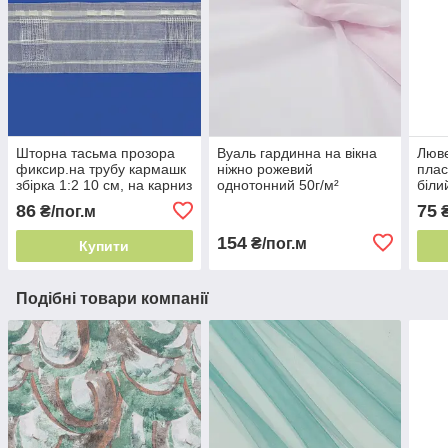
Шторна тасьма прозора
Вуаль гардинна на вікна
Люве
фиксир.на трубу кармашк
ніжно рожевий
плас
збірка 1:2 10 см, на карниз
однотонний 50г/м²
біли
Туреччина універсальна
86
75
₴/пог.м
гладка гардина
154
₴/пог.м
Купити
Подібні товари компанії