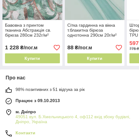
Бавовна з принтом
Сітка гардинна на вікна
Штор
тканина Абстракція св.
т.блакитна бірюза
бірю
бірюза 280см 232г/м²
однотонна 290см 20г/м²
TPU 
Іспанія арт декор
Китай для сучасного
фол
597
інтер'єру
світ
1 228
88
₴/пог.м
₴/пог.м
776 ₴
- бл
Купити
Купити
Про нас
98% позитивних з 51 відгука за рік
Працює з 09.10.2013
м. Дніпро
49051 вул. Б.Хмельницького 4, оф112 вхід збоку будівлі,
Дніпро, Україна
Контакти