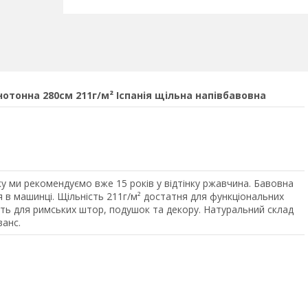
тонна 280см 211г/м² Іспанія щільна напівбавовна
у ми рекомендуємо вже 15 років у відтінку ржавчина. Бавовна
я в машинці. Щільність 211г/м² достатня для функціональних
ить для римських штор, подушок та декору. Натуральний склад
ванс.