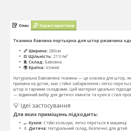
Опис
Характеристики
Тканина бавовна портьєрна для штор ржавчина одно
📏 Ширина:
280см
⚖️ Щільність:
211г/м²
🧵 Склад:
Бавовна
🌍 Країна:
Іспанія
Натуральна бавовняна тканина — це класика для штор, як
приємна на дотик, має стійке забарвлення і легко перетьс
штор із гарними складками. Цей матеріал ідеально підход
— відмінний вибір для дитячої кімнати та кухні в стилі про
💡 Ідеї застосування
Для яких приміщень підходить:
🍳
Кухня:
Стійкі кольори, легко переться в машинці
🍼
Дитяча:
Натуральний склад, безпечно для дітей