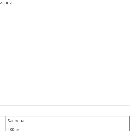
имання
Бавовна
280см