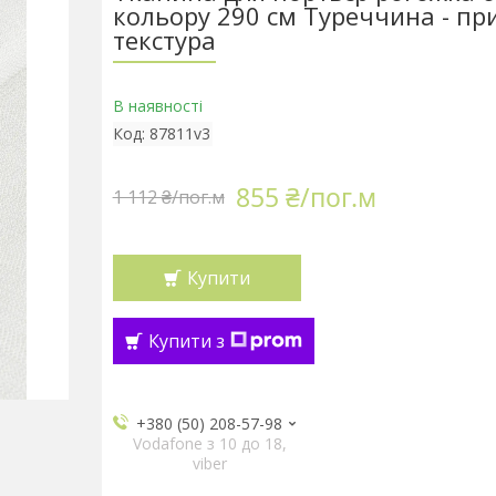
кольору 290 см Туреччина - пр
текстура
В наявності
Код:
87811v3
855 ₴/пог.м
1 112 ₴/пог.м
Купити
Купити з
+380 (50) 208-57-98
Vodafone з 10 до 18,
viber