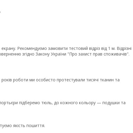
о
крану. Рекомендуємо замовити тестовий відріз від 1 м. Відрізні
верненню згідно Закону України "Про захист прав споживачів".
років роботи ми особисто протестували тисячі тканин та
ї портьєри підберемо тюль, до кожного кольору — подушки та
туємо якість пошиття.