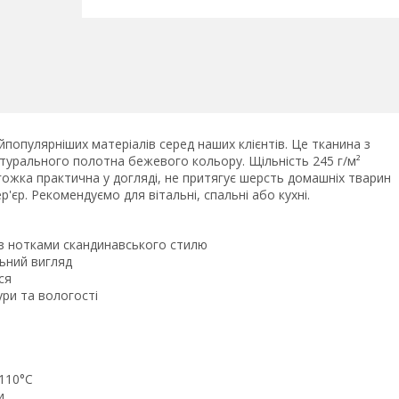
популярніших матеріалів серед наших клієнтів. Це тканина з
турального полотна бежевого кольору. Щільність 245 г/м²
гожка практична у догляді, не притягує шерсть домашніх тварин
р'єр. Рекомендуємо для вітальні, спальні або кухні.
з нотками скандинавського стилю
ьний вигляд
ся
ри та вологості
 110°C
и