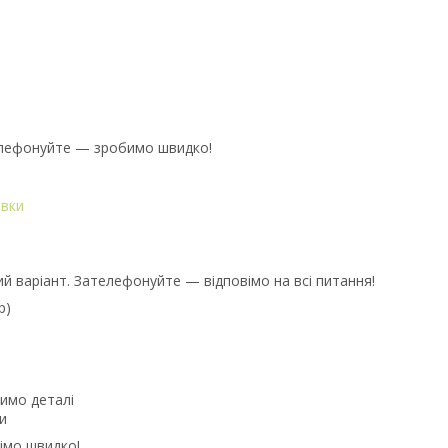
телефонуйте — зробимо швидко!
авки
ий варіант. Зателефонуйте — відповімо на всі питання!
p)
имо деталі
и
імо швидко!