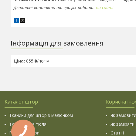
Детальні контакти та графік роботи:
на сайті
Інформація для замовлення
Ціна:
855 ₴/пог.м
Каталог штор
Корисна інф
Тканини для штор з малюнком
Як замовити
Тканини для тюля
Як заміряти
Рулонні штори
Статті