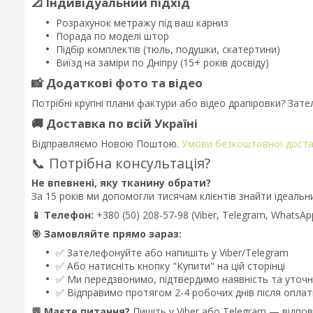
📐 Індивідуальний підхід
Розрахунок метражу під ваш карниз
Порада по моделі штор
Підбір комплектів (тюль, подушки, скатертини)
Виїзд на заміри по Дніпру (15+ років досвіду)
📸 Додаткові фото та відео
Потрібні крупні плани фактури або відео драпіровки? За
🚚 Доставка по всій Україні
Відправляємо Новою Поштою.
Умови безкоштовної дост
📞 Потрібна консультація?
Не впевнені, яку тканину обрати?
За 15 років ми допомогли тисячам клієнтів знайти ідеальн
📱 Телефон:
+380 (50) 208-57-98 (Viber, Telegram, WhatsAp
🎯 Замовляйте прямо зараз:
✅ Зателефонуйте або напишіть у Viber/Telegram
✅ Або натисніть кнопку "Купити" на цій сторінці
✅ Ми передзвонимо, підтвердимо наявність та уточн
✅ Відправимо протягом 2-4 робочих днів після оплат
💬 Маєте питання?
Пишіть у Viber або Telegram — відпов