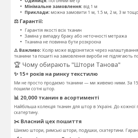
Одиниця:
погонний метр
Мінімальне замовлення:
від 1 м
Приклади:
можна замовити 1 м, 1.5 м, 2 м, 3 м тощ
⚖️ Гарантії:
Гарантія якості всіх тканин
Заміна у випадку браку або неточності метража
Тканина не повинна бути розкроєна
⚠️ Важливо:
Колір може відрізнятися через налаштування е
тканини та пошиті на замовлення вироби не підлягають по
🏆 Чому обирають "Штори Танова"
✨ 15+ років на ринку текстилю
Ми не просто продаємо тканини — ми живемо ними. За 15 
пошили сотні штор.
📊 20,000 тканин в асортименті
Найбільша колекція тканин для штор в Україні. До кожно
скатертину.
✂️ Власний цех пошиття
Шиємо штори, римські штори, подушки, скатертини. Гаран