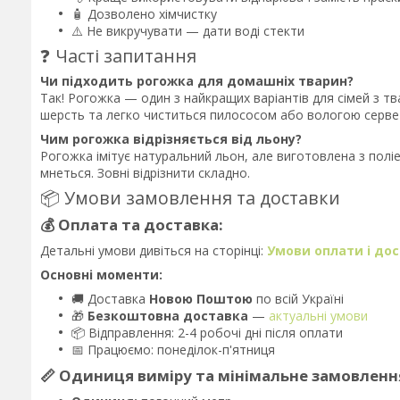
🧴 Дозволено хімчистку
⚠️ Не викручувати — дати воді стекти
❓ Часті запитання
Чи підходить рогожка для домашніх тварин?
Так! Рогожка — один з найкращих варіантів для сімей з тва
шерсть та легко чиститься пилососом або вологою серве
Чим рогожка відрізняється від льону?
Рогожка імітує натуральний льон, але виготовлена з полі
мнеться. Зовні відрізнити складно.
📦 Умови замовлення та доставки
💰 Оплата та доставка:
Детальні умови дивіться на сторінці:
Умови оплати і до
Основні моменти:
🚚 Доставка
Новою Поштою
по всій Україні
🎁
Безкоштовна доставка
—
актуальні умови
📦 Відправлення: 2-4 робочі дні після оплати
📅 Працюємо: понеділок-п'ятниця
📏 Одиниця виміру та мінімальне замовленн