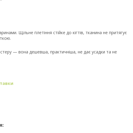
ринами. Щільне плетіння стійке до кігтів, тканина не притягує
ткою.
естеру — вона дешевша, практичніша, не дає усадки та не
ставки
я: