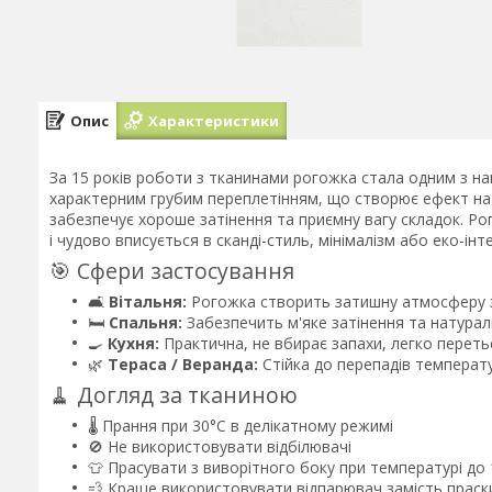
Опис
Характеристики
За 15 років роботи з тканинами рогожка стала одним з най
характерним грубим переплетінням, що створює ефект на
забезпечує хороше затінення та приємну вагу складок. Ро
і чудово вписується в сканді-стиль, мінімалізм або еко-інте
🎯 Сфери застосування
🛋️
Вітальня:
Рогожка створить затишну атмосферу 
🛏️
Спальня:
Забезпечить м'яке затінення та натурал
🍳
Кухня:
Практична, не вбирає запахи, легко переть
🌿
Тераса / Веранда:
Стійка до перепадів температу
🧹 Догляд за тканиною
🌡️ Прання при 30°C в делікатному режимі
🚫 Не використовувати відбілювачі
👕 Прасувати з виворітного боку при температурі до
💨 Краще використовувати відпарювач замість праск