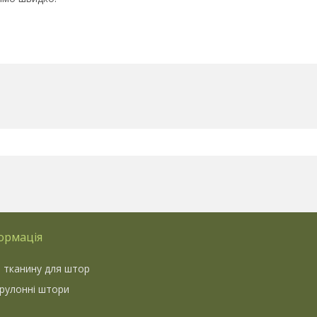
ормація
 тканину для штор
 рулонні штори