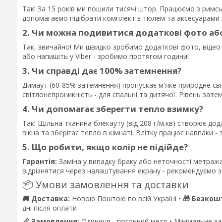
Так! За 15 років ми пошили тисячі штор. Працюємо з рим
допомагаємо підібрати комплект з тюлем та аксесуарами 
2. Чи можна подивитися додаткові фото аб
Так, звичайно! Ми швидко зробимо додаткові фото, відео
або напишіть у Viber - зробимо протягом години!
3. Чи справді дає 100% затемнення?
Димаут (60-85% затемнення) пропускає м'яке природне сві
світлонепроникність - для спальні та дитячої. Рівень зат
4. Чи допомагає зберегти тепло взимку?
Так! Щільна тканина блекауту (від 208 г/м.кв) створює до
вікна та зберігає тепло в кімнаті. Влітку працює навпаки - 
5. Що робити, якщо колір не підійде?
Гарантія:
Заміна у випадку браку або неточності метража
відрізнятися через налаштування екрану - рекомендуємо за
📦 Умови замовлення та доставки
🚚 Доставка:
Новою Поштою по всій Україні •
🎁 Безкош
дні після оплати
📏 Замовлення:
Одиниця - погонний метр • Мінімальне замо