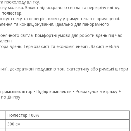
та прохолоду влітку.
у малюка. Захист від яскравого світла та перегріву влітку.
 поліестер.
окує спеку та перегрів, взимку утримує тепло в приміщенні.
алення та кондиціонування. Ідеально для панорамного
 сонячного світла. Комфортні умови для роботи вдень під час
аленні.
ра вдень. Термозахист та економія енергії. Захист меблів
ин), декоративні подушки в тон, скатертину або римські штори
 римських штор • Підбір комплектів • Розрахунок метражу +
 по Дніпру
Поліестер 100%
300 см