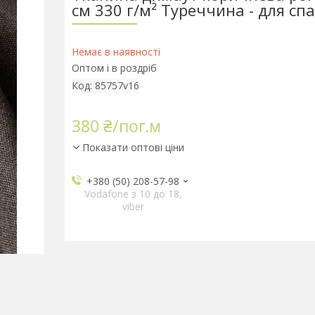
см 330 г/м² Туреччина - для сп
Немає в наявності
Оптом і в роздріб
Код:
85757v16
380 ₴/пог.м
Показати оптові ціни
+380 (50) 208-57-98
Vodafone з 10 до 18,
viber