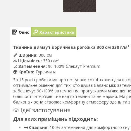
Опис
Характеристики
Тканина димаут коричнева рогожка 300 см 330 г/м² 
📏 Ширина:
300 см
⚖️ Щільність:
330 г/м²
🌙 Затемнення:
90-100% блекаут Premium
🌍 Країна:
Туреччина
За 15 років роботи ми протестували сотні тканин для шт
оптимальне рішення для тих, хто шукає баланс між затемн
забезпечує 90-100% затемнення, пропускаючи м'яке денне с
більшості інтер'єрів - не надто темний та не маркий. Ми 
балкона - вона створює комфортну атмосферу вдень та зб
💡 Ідеї застосування
Для яких приміщень підходить:
🛏️ Спальня:
100% затемнення для комфортного сну на