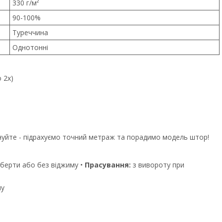
330 г/м²
90-100%
Туреччина
Однотонні
 2x)
уйте - підрахуємо точний метраж та порадимо модель штор!
оберти або без віджиму •
Прасування:
з вивороту при
му