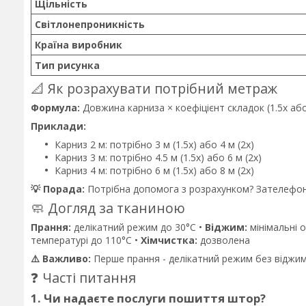
Щільність
Світлонепроникність
Країна виробник
Тип рисунка
📐 Як розрахувати потрібний метраж
Формула:
Довжина карниза × коефіцієнт складок (1.5x або
Приклади:
Карниз 2 м: потрібно 3 м (1.5x) або 4 м (2x)
Карниз 3 м: потрібно 4.5 м (1.5x) або 6 м (2x)
Карниз 4 м: потрібно 6 м (1.5x) або 8 м (2x)
💡 Порада:
Потрібна допомога з розрахунком? Зателефон
🧼 Догляд за тканиною
Прання:
делікатний режим до 30°C •
Віджим:
мінімальні 
температурі до 110°C •
Хімчистка:
дозволена
⚠️ Важливо:
Перше прання - делікатний режим без віджи
❓ Часті питання
1. Чи надаєте послуги пошиття штор?