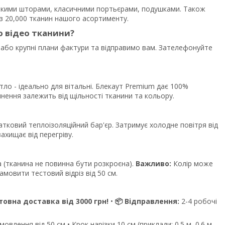
ськими шторами, класичними портьєрами, подушками. Також
з 20,000 тканин нашого асортименту.
о відео тканини?
 або крупні плани фактури та відправимо вам. Зателефонуйте
тло - ідеально для вітальні. Блекаут Premium дає 100%
емнення залежить від щільності тканини та кольору.
датковий теплоізоляційний бар'єр. Затримує холодне повітря від
захищає від перегріву.
 (тканина не повинна бути розкроєна).
Важливо:
Колір може
мовити тестовий відріз від 50 см.
товна доставка від 3000 грн!
•
📦 Відправлення:
2-4 робочі
влення від 50 см • Крок нарізки 10 см (приклади: 0.5 м, 0.6 м,