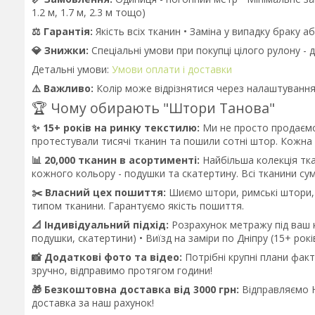
1.2 м, 1.7 м, 2.3 м тощо)
⚖️ Гарантія:
Якість всіх тканин • Заміна у випадку браку 
💎 Знижки:
Спеціальні умови при покупці цілого рулону - 
Детальні умови:
Умови оплати і доставки
⚠️ Важливо:
Колір може відрізнятися через налаштування 
🏆 Чому обирають "Штори Танова"
✨ 15+ років на ринку текстилю:
Ми не просто продаємо
протестували тисячі тканин та пошили сотні штор. Кожна
📊 20,000 тканин в асортименті:
Найбільша колекція тка
кожного кольору - подушки та скатертину. Всі тканини сум
✂️ Власний цех пошиття:
Шиємо штори, римські штори, 
типом тканини. Гарантуємо якість пошиття.
📐 Індивідуальний підхід:
Розрахунок метражу під ваш к
подушки, скатертини) • Виїзд на заміри по Дніпру (15+ рокі
📸 Додаткові фото та відео:
Потрібні крупні плани фак
зручно, відправимо протягом години!
🎁 Безкоштовна доставка від 3000 грн:
Відправляємо Н
доставка за наш рахунок!