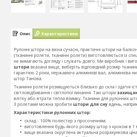
Опис
Характеристики
Рулонні штори на вікна сучасні, практичні штори на балкон
(тканинні ролети, тканинні ролети) виготовляються із сп
не вимагають догляду і служать довго. Ми виробник і ви
штори
вказана вище, виберіть відповідний розмір тканини.
гарантією 2 роки, нержавіючі алюмінієві вал, алюмінієва н
штор Танова.
Тканинні ролети розміщуються близько до скла і здатні і
світловідбивання і світлопоглинання. Такі штори
захищаю
влітку або втрати тепла взимку. Тканини для рулонних ш
З ролетами можна зробити
штори для сну
вдень, наприк
Характеристики рулонних штор:
склад - 100% поліестер з просоченням;
виготовлення будь-якого розміру штор з кроком в 1 
вище вказана округлена актуальна розрахункова ціна