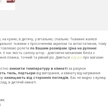
, на кухню, в дитячу, у вітальню, спальню. Тканинні жалюзі
еціальної тканини з просоченням акрилом та антистатиком, тому
готовляємо ролети
по Вашим розмірам
.
Ціна на рулонні
 У нас якість салону штор - довговічні механізми Besta з
ижня планка, точний та рівний різ. Дивіться
відгуки
про магазин
стотно
знизити температуру в кімнаті
за рахунок
ть тюль, портьєри
від вигорання, а кімнату від нагрівання
тор
захищають від сторонніх поглядів
, Вас не видно з вулиці.
лад, в дитячій кімнаті.
мм;
;