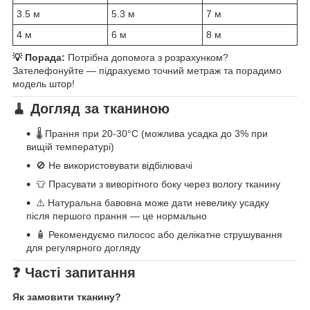
3.5 м
5.3 м
7 м
4 м
6 м
8 м
💡 Порада:
Потрібна допомога з розрахунком?
Зателефонуйте — підрахуємо точний метраж та порадимо
модель штор!
🧹 Догляд за тканиною
🌡️ Прання при 20-30°C (можлива усадка до 3% при
вищій температурі)
🚫 Не використовувати відбілювачі
👕 Прасувати з виворітного боку через вологу тканину
⚠️ Натуральна бавовна може дати невелику усадку
після першого прання — це нормально
🧴 Рекомендуємо пилосос або делікатне струшування
для регулярного догляду
❓ Часті запитання
Як замовити тканину?