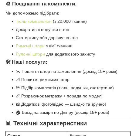
🎨 Поєднання та комплекти:
Ми допоможемо підібрати:
Тюль-компаньйон
(з 20,000 тканин)
Декоративні подушки в тон
Скатертину або доріжку на стіл
Римські штори
з цієї тканини
Рулонні штори
для додаткового захисту
🛠️ Наші послуги:
✂️ Пошиття штор на замовлення (досвід 15+ років)
📐 Пошиття римських штор
🎯 Підбір комплектів (тюль, подушки, скатертини)
📏 Розрахунок метражу + порада по моделі
📸 Додаткові фото/відео — швидко та зручно!
🏠 Виїзд на заміри по Дніпру (досвід 15+ років)
📊 Технічні характеристики
Склад
Бавовна