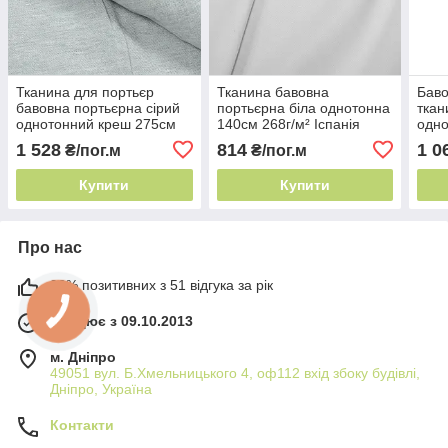
Тканина для портьєр
Тканина бавовна
Баво
бавовна портьєрна сірий
портьєрна біла однотонна
ткан
однотонний креш 275см
140см 268г/м² Іспанія
одн
420г/м² Іспанія щільна
щільна напівбавовна
140с
1 528
814
1 0
₴/пог.м
₴/пог.м
напівбавовна
щіль
Купити
Купити
Про нас
98% позитивних з 51 відгука за рік
Працює з 09.10.2013
м. Дніпро
49051 вул. Б.Хмельницького 4, оф112 вхід збоку будівлі,
Дніпро, Україна
Контакти