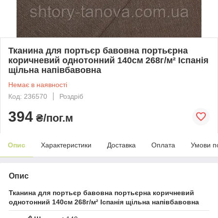
Тканина для портьєр бавовна портьєрна
коричневий однотонний 140см 268г/м² Іспанія
щільна напівбавовна
Немає в наявності
Код: 236570
Роздріб
394
₴/пог.м
Опис
Характеристики
Доставка
Оплата
Умови п
Опис
Тканина для портьєр бавовна портьєрна коричневий
однотонний 140см 268г/м² Іспанія щільна напівбавовна