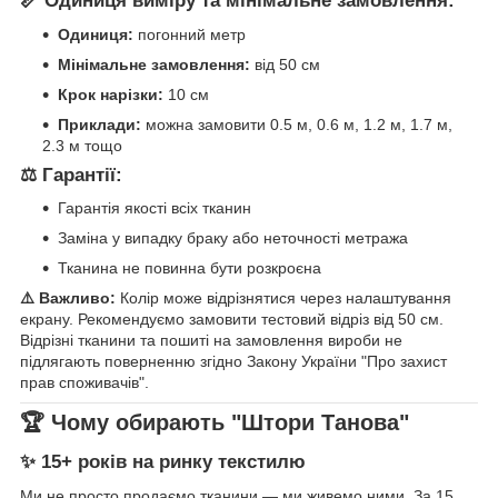
📏 Одиниця виміру та мінімальне замовлення:
Одиниця:
погонний метр
Мінімальне замовлення:
від 50 см
Крок нарізки:
10 см
Приклади:
можна замовити 0.5 м, 0.6 м, 1.2 м, 1.7 м,
2.3 м тощо
⚖️ Гарантії:
Гарантія якості всіх тканин
Заміна у випадку браку або неточності метража
Тканина не повинна бути розкроєна
⚠️ Важливо:
Колір може відрізнятися через налаштування
екрану. Рекомендуємо замовити тестовий відріз від 50 см.
Відрізні тканини та пошиті на замовлення вироби не
підлягають поверненню згідно Закону України "Про захист
прав споживачів".
🏆 Чому обирають "Штори Танова"
✨ 15+ років на ринку текстилю
Ми не просто продаємо тканини — ми живемо ними. За 15