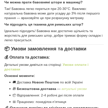
Чи можна прати бавовняні штори в машинці?
Так! Бавовна легко переться при 20-30°C. Важливо:
натуральна бавовна може дати усадку до 3% після першого
прання — враховуйте це при розрахунку метражу.
Чи підходить ця тканина для римських штор?
Ідеально підходить! Бавовна має достатню щільність та
жорсткість для римських штор, добре тримає форму складок і
легко прасується.
📦 Умови замовлення та доставки
💰 Оплата та доставка:
Детальні умови дивіться на сторінці:
Умови оплати і
доставки
Основні моменти:
🚚 Доставка
Новою Поштою
по всій Україні
🎁
Безкоштовна доставка
—
актуальні умови
📦 Відправлення: 2-4 робочі дні після оплати
📅 Працюємо: понеділок-п'ятниця