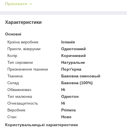
Приховати
Характеристики
Основні
Країна виробник
Іспанія
Принти, візерунки
Однотонний
Колір
Коричневий
Тип сировини
Натуральне
Призначення тканини
Порт'єрна
Тканина
Бавовна смесовый
Склад
Бавовна (100%)
Обважнювач
Ні
Тип малюнка
Однотон
Огнезащитность
Ні
Виробник
Primera
Стан
Нове
Користувальницькі характеристики