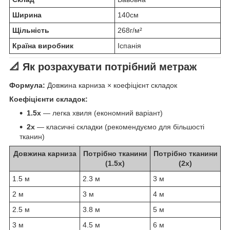
Ширина
140см
Щільність
268г/м²
Країна виробник
Іспанія
📐 Як розрахувати потрібний метраж
Формула:
Довжина карниза × коефіцієнт складок
Коефіцієнти складок:
1.5x
— легка хвиля (економний варіант)
2x
— класичні складки (рекомендуємо для більшості
тканин)
Довжина карниза
Потрібно тканини
Потрібно тканини
(1.5x)
(2x)
1.5 м
2.3 м
3 м
2 м
3 м
4 м
2.5 м
3.8 м
5 м
3 м
4.5 м
6 м