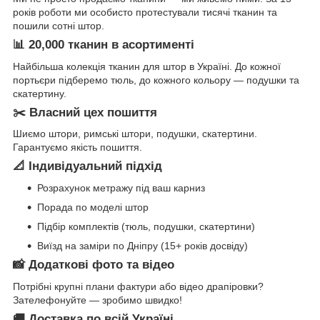
років роботи ми особисто протестували тисячі тканин та
пошили сотні штор.
📊 20,000 тканин в асортименті
Найбільша колекція тканин для штор в Україні. До кожної
портьєри підберемо тюль, до кожного кольору — подушки та
скатертину.
✂️ Власний цех пошиття
Шиємо штори, римські штори, подушки, скатертини.
Гарантуємо якість пошиття.
📐 Індивідуальний підхід
Розрахунок метражу під ваш карниз
Порада по моделі штор
Підбір комплектів (тюль, подушки, скатертини)
Виїзд на заміри по Дніпру (15+ років досвіду)
📸 Додаткові фото та відео
Потрібні крупні плани фактури або відео драпіровки?
Зателефонуйте — зробимо швидко!
🚚 Доставка по всій Україні