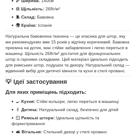
📏 Ширина:
140см
⚖️ Щільність:
268г/м²
🧵 Склад:
Бавовна
🌍 Країна:
Іспанія
Натуральна бавовняна тканина — це класика для штор, яку
ми рекомендуємо вже 15 років у відтінку коричневий. Бавовна
приємна на дотик, має стійке забарвлення і легко переться в
машинці. Щільність 268г/м² достатня для функціональних
штор із гарними складками. Цей матеріал ідеально підходить
для римських штор, подушок та декору. Натуральний склад —
відмінний вибір для дитячої кімнати та кухні в стилі прованс.
💡 Ідеї застосування
Для яких приміщень підходить:
🍳
Кухня:
Стійкі кольори, легко переться в машинці
🍼
Дитяча:
Натуральний склад, безпечно для дітей
🪟
Римські штори:
Ідеальна щільність та
формотримання
🛋️
Вітальня:
Стильний декор у стилі прованс