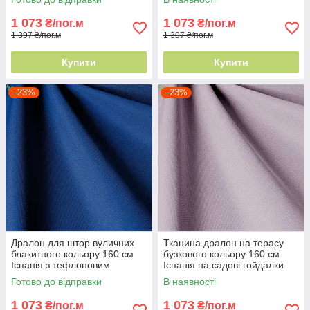
1 073
1 073
₴/пог.м
₴/пог.м
1 397 ₴/пог.м
1 397 ₴/пог.м
Купити
Купити
–23%
–23%
Дралон для штор вуличних
Тканина дралон на терасу
блакитного кольору 160 см
бузкового кольору 160 см
Іспанія з тефлоновим
Іспанія на садові гойдалки
просоченням
Готово до відправки
В наявності
1 073
1 073
₴/пог.м
₴/пог.м