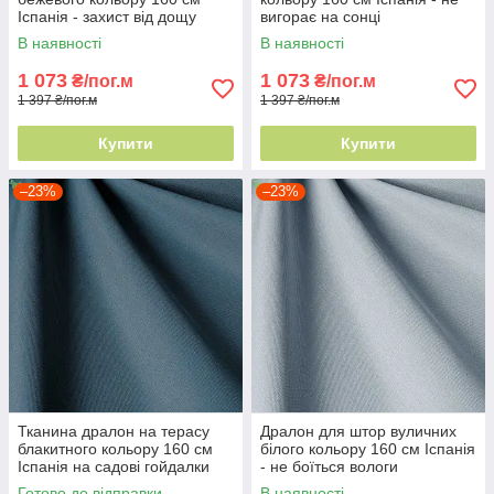
Іспанія - захист від дощу
вигорає на сонці
В наявності
В наявності
1 073
1 073
₴/пог.м
₴/пог.м
1 397 ₴/пог.м
1 397 ₴/пог.м
Купити
Купити
–23%
–23%
Тканина дралон на терасу
Дралон для штор вуличних
блакитного кольору 160 см
білого кольору 160 см Іспанія
Іспанія на садові гойдалки
- не боїться вологи
Готово до відправки
В наявності