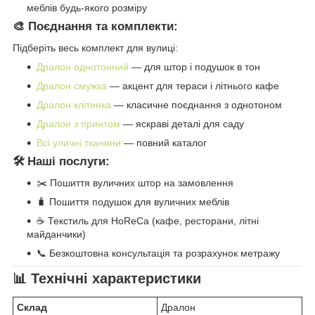
меблів будь-якого розміру
🎨 Поєднання та комплекти:
Підберіть весь комплект для вулиці:
Дралон однотонний
— для штор і подушок в тон
Дралон смужка
— акцент для тераси і літнього кафе
Дралон клітинка
— класичне поєднання з однотоном
Дралон з принтом
— яскраві деталі для саду
Всі уличні тканини
— повний каталог
🛠️ Наші послуги:
✂️ Пошиття вуличних штор на замовлення
🧳 Пошиття подушок для вуличних меблів
☕ Текстиль для HoReCa (кафе, ресторани, літні
майданчики)
📞 Безкоштовна консультація та розрахунок метражу
📊 Технічні характеристики
Склад
Дралон