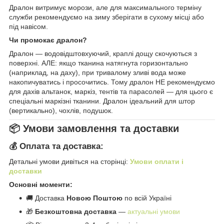
Дралон витримує морози, але для максимального терміну
служби рекомендуємо на зиму зберігати в сухому місці або
під навісом.
Чи промокає дралон?
Дралон — водовідштовхуючий, краплі дощу скочуються з
поверхні. АЛЕ: якщо тканина натягнута горизонтально
(наприклад, на даху), при тривалому зливі вода може
накопичуватись і просочитись. Тому дралон НЕ рекомендуємо
для дахів альтанок, маркіз, тентів та парасолей — для цього є
спеціальні маркізні тканини. Дралон ідеальний для штор
(вертикально), чохлів, подушок.
📦 Умови замовлення та доставки
💰 Оплата та доставка:
Детальні умови дивіться на сторінці:
Умови оплати і
доставки
Основні моменти:
🚚 Доставка
Новою Поштою
по всій Україні
🎁
Безкоштовна доставка
—
актуальні умови