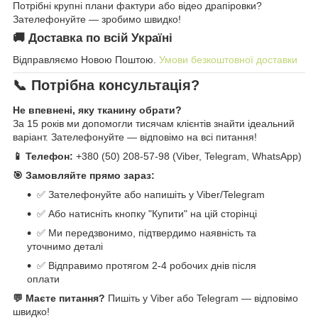
Потрібні крупні плани фактури або відео драпіровки?
Зателефонуйте — зробимо швидко!
🚚 Доставка по всій Україні
Відправляємо Новою Поштою.
Умови безкоштовної доставки
📞 Потрібна консультація?
Не впевнені, яку тканину обрати?
За 15 років ми допомогли тисячам клієнтів знайти ідеальний
варіант. Зателефонуйте — відповімо на всі питання!
📱 Телефон:
+380 (50) 208-57-98 (Viber, Telegram, WhatsApp)
🎯 Замовляйте прямо зараз:
✅ Зателефонуйте або напишіть у Viber/Telegram
✅ Або натисніть кнопку "Купити" на цій сторінці
✅ Ми передзвонимо, підтвердимо наявність та
уточнимо деталі
✅ Відправимо протягом 2-4 робочих днів після
оплати
💬 Маєте питання?
Пишіть у Viber або Telegram — відповімо
швидко!