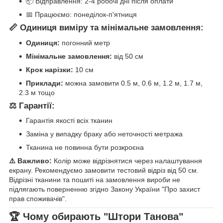
📦 Відправлення: 2-4 робочі дні після оплати
📅 Працюємо: понеділок-п'ятниця
📏 Одиниця виміру та мінімальне замовлення:
Одиниця:
погонний метр
Мінімальне замовлення:
від 50 см
Крок нарізки:
10 см
Приклади:
можна замовити 0.5 м, 0.6 м, 1.2 м, 1.7 м,
2.3 м тощо
⚖️ Гарантії:
Гарантія якості всіх тканин
Заміна у випадку браку або неточності метража
Тканина не повинна бути розкроєна
⚠️ Важливо:
Колір може відрізнятися через налаштування
екрану. Рекомендуємо замовити тестовий відріз від 50 см.
Відрізні тканини та пошиті на замовлення вироби не
підлягають поверненню згідно Закону України "Про захист
прав споживачів".
🏆 Чому обирають "Штори Танова"