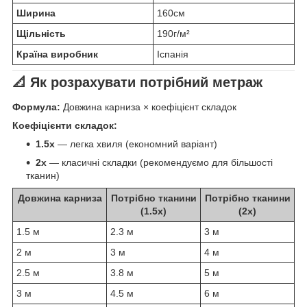
Ширина
160см
Щільність
190г/м²
Країна виробник
Іспанія
📐 Як розрахувати потрібний метраж
Формула:
Довжина карниза × коефіцієнт складок
Коефіцієнти складок:
1.5x
— легка хвиля (економний варіант)
2x
— класичні складки (рекомендуємо для більшості
тканин)
Довжина карниза
Потрібно тканини
Потрібно тканини
(1.5x)
(2x)
1.5 м
2.3 м
3 м
2 м
3 м
4 м
2.5 м
3.8 м
5 м
3 м
4.5 м
6 м