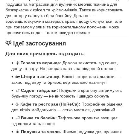
подушки та матрасики для вуличних меблів; тканина для
безкаркасних крісел та крісел-мішків. Також використовують
для штор у ванну та біля басейну. Дралон —
водовідштовхуючий матеріал: краплі дощу скочуються, але
при тривалому зливі та горизонтальному положенні може
просочитись вода — потім швидко висихає.
💡 Ідеї застосування
Для яких приміщень підходить:
☀️
Тераса та веранда:
Дралон захистить від сонця,
дощу та вітру. Не вигорає навіть на південній стороні
🏡
Штори в альтанку:
Бокові штори для альтанки —
захист від вітру та бризок, вертикально натягнуті
🎢
Садові гойдалки:
Подушки з дралону витримують
будь-яку погоду — не вигорають і швидко сохнуть
☕
Кафе та ресторан (HoReCa):
Професійне рішення
для літніх майданчиків — легко миється, довговічний
🛁
Ванна та басейн:
Тефлонова пропитка захищає
від вологи та плісняви
🧳
Подушки та чохли:
Шиємо подушки для вуличних