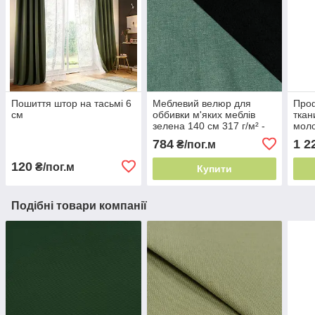
Пошиття штор на тасьмі 6
Меблевий велюр для
Про
см
оббивки м'яких меблів
ткан
зелена 140 см 317 г/м² -
моло
обивочна тканина для
Італ
784
1 2
₴/пог.м
меблів
барв
120
₴/пог.м
Купити
Подібні товари компанії