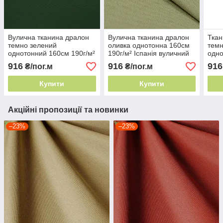
Вулична тканина дралон
Вулична тканина дралон
Ткан
темно зелений
оливка однотонна 160см
темн
однотонний 160см 190г/м²
190г/м² Іспанія вуличний
одно
Іспанія не вигорає на
акрил
Іспа
916
916
916
₴/пог.м
₴/пог.м
сонці
про
Купити
Купити
Акційні пропозиції та новинки
–23%
–23%