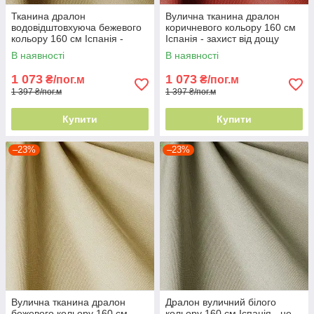
Тканина дралон
Вулична тканина дралон
водовідштовхуюча бежевого
коричневого кольору 160 см
кольору 160 см Іспанія -
Іспанія - захист від дощу
вуличний акрил
В наявності
В наявності
1 073
1 073
₴/пог.м
₴/пог.м
1 397 ₴/пог.м
1 397 ₴/пог.м
Купити
Купити
–23%
–23%
Вулична тканина дралон
Дралон вуличний білого
бежевого кольору 160 см
кольору 160 см Іспанія - не