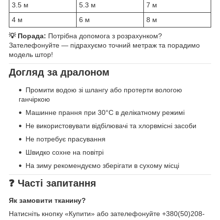
3.5 м
5.3 м
7 м
4 м
6 м
8 м
💡 Порада:
Потрібна допомога з розрахунком?
Зателефонуйте — підрахуємо точний метраж та порадимо
модель штор!
Догляд за дралоном
Промити водою зі шлангу або протерти вологою
ганчіркою
Машинне прання при 30°C в делікатному режимі
Не використовувати відбілювачі та хлорвмісні засоби
Не потребує прасування
Швидко сохне на повітрі
На зиму рекомендуємо зберігати в сухому місці
❓ Часті запитання
Як замовити тканину?
Натисніть кнопку «Купити» або зателефонуйте +380(50)208-