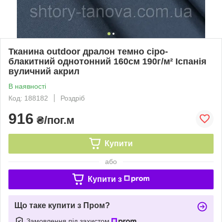
Тканина outdoor дралон темно сіро-
блакитний однотонний 160см 190г/м² Іспанія
вуличний акрил
В наявності
Код: 188182
Роздріб
916
₴/пог.м
Купити
або
Купити з
Що таке купити з Пром?
Замовлення під захистом