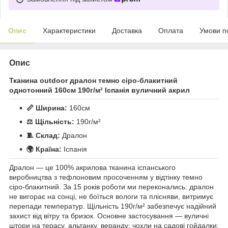
Опис
Характеристики
Доставка
Оплата
Умови п
Опис
Тканина outdoor дралон темно сіро-блакитний
однотонний 160см 190г/м² Іспанія вуличний акрил
📏 Ширина:
160см
⚖️ Щільність:
190г/м²
🧵 Склад:
Дралон
🌍 Країна:
Іспанія
Дралон — це 100% акрилова тканина іспанського
виробництва з тефлоновим просоченням у відтінку темно
сіро-блакитний. За 15 років роботи ми переконались: дралон
не вигорає на сонці, не боїться вологи та плісняви, витримує
перепади температур. Щільність 190г/м² забезпечує надійний
захист від вітру та бризок. Основне застосування — вуличні
штори на терасу, альтанку, веранду; чохли на садові гойдалки;