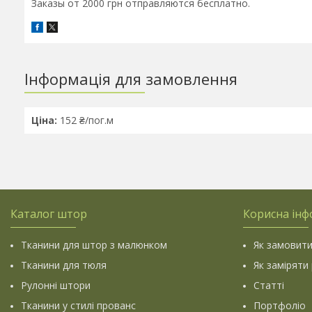
Заказы от 2000 грн отправляются бесплатно.
Інформація для замовлення
Ціна:
152 ₴/пог.м
Каталог штор
Корисна інф
Тканини для штор з малюнком
Як замовити
Тканини для тюля
Як заміряти
Рулонні штори
Статті
Тканини у стилі прованс
Портфоліо