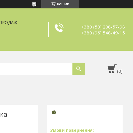
Кошик
ЗПРОДАЖ
+380 (50) 208-57-98
+380 (96) 548-49-15
вка