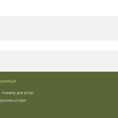
ормація
 тканину для штор
 рулонні штори