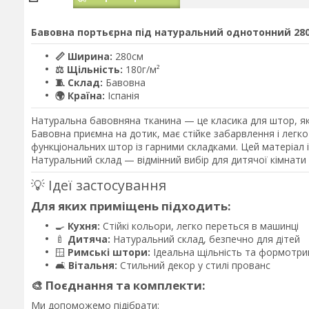
Бавовна портьєрна під натуральний однотонний 280с
📏 Ширина:
280см
⚖️ Щільність:
180г/м²
🧵 Склад:
Бавовна
🌍 Країна:
Іспанія
Натуральна бавовняна тканина — це класика для штор, яку
Бавовна приємна на дотик, має стійке забарвлення і легко
функціональних штор із гарними складками. Цей матеріал 
Натуральний склад — відмінний вибір для дитячої кімнати т
💡 Ідеї застосування
Для яких приміщень підходить:
🍳
Кухня:
Стійкі кольори, легко переться в машинці
🍼
Дитяча:
Натуральний склад, безпечно для дітей
🪟
Римські штори:
Ідеальна щільність та формотр
🛋️
Вітальня:
Стильний декор у стилі прованс
🎨 Поєднання та комплекти:
Ми допоможемо підібрати: