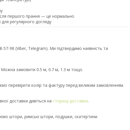
ну
після першого прання — це нормально
 для регулярного догляду
57-98 (Viber, Telegram). Ми підтвердимо наявність та
 Можна замовити 0.5 м, 0.7 м, 1.3 м тощо.
уємо перевірити колір та фактуру перед великим замовленням.
вної доставки дивіться на
сторінці доставки
.
иємо штори, римські штори, подушки, скатертини.