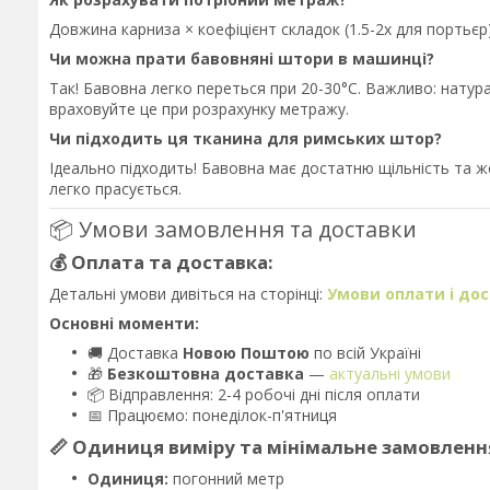
Довжина карниза × коефіцієнт складок (1.5-2x для порть
Чи можна прати бавовняні штори в машинці?
Так! Бавовна легко переться при 20-30°C. Важливо: нату
враховуйте це при розрахунку метражу.
Чи підходить ця тканина для римських штор?
Ідеально підходить! Бавовна має достатню щільність та ж
легко прасується.
📦 Умови замовлення та доставки
💰 Оплата та доставка:
Детальні умови дивіться на сторінці:
Умови оплати і до
Основні моменти:
🚚 Доставка
Новою Поштою
по всій Україні
🎁
Безкоштовна доставка
—
актуальні умови
📦 Відправлення: 2-4 робочі дні після оплати
📅 Працюємо: понеділок-п'ятниця
📏 Одиниця виміру та мінімальне замовленн
Одиниця:
погонний метр