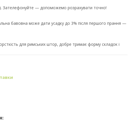
єр). Зателефонуйте — допоможемо розрахувати точно!
ральна бавовна може дати усадку до 3% після першого прання —
орсткість для римських штор, добре тримає форму складок і
ставки
я: