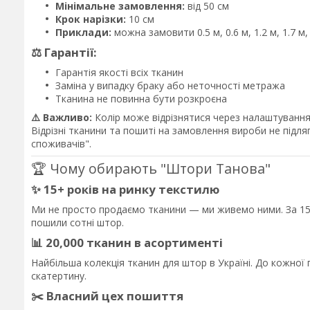
Мінімальне замовлення:
від 50 см
Крок нарізки:
10 см
Приклади:
можна замовити 0.5 м, 0.6 м, 1.2 м, 1.7 м
⚖️ Гарантії:
Гарантія якості всіх тканин
Заміна у випадку браку або неточності метража
Тканина не повинна бути розкроєна
⚠️ Важливо:
Колір може відрізнятися через налаштування 
Відрізні тканини та пошиті на замовлення вироби не підл
споживачів".
🏆 Чому обирають "Штори Танова"
✨ 15+ років на ринку текстилю
Ми не просто продаємо тканини — ми живемо ними. За 15 
пошили сотні штор.
📊 20,000 тканин в асортименті
Найбільша колекція тканин для штор в Україні. До кожно
скатертину.
✂️ Власний цех пошиття