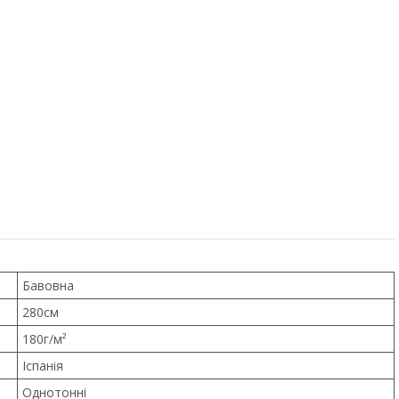
Бавовна
280см
180г/м²
Іспанія
Однотонні