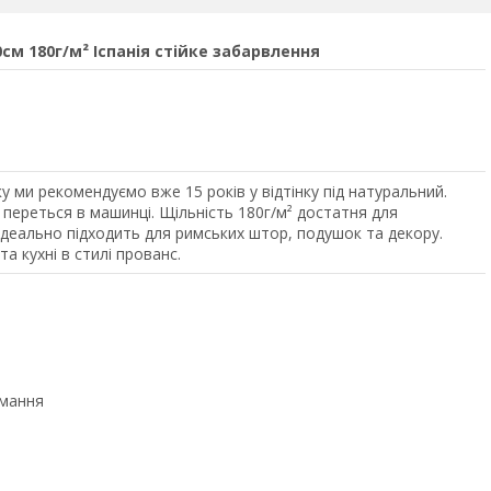
м 180г/м² Іспанія стійке забарвлення
 ми рекомендуємо вже 15 років у відтінку під натуральний.
 переться в машинці. Щільність 180г/м² достатня для
ідеально підходить для римських штор, подушок та декору.
а кухні в стилі прованс.
имання