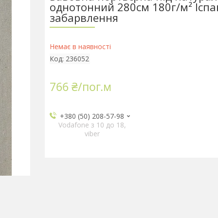
однотонний 280см 180г/м² Іспан
забарвлення
Немає в наявності
Код:
236052
766 ₴/пог.м
+380 (50) 208-57-98
Vodafone з 10 до 18,
viber