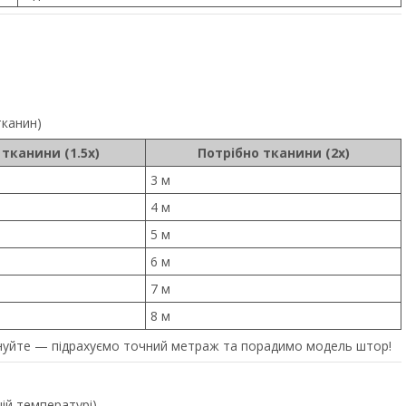
тканин)
 тканини (1.5x)
Потрібно тканини (2x)
3 м
4 м
5 м
6 м
7 м
8 м
уйте — підрахуємо точний метраж та порадимо модель штор!
щій температурі)