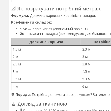
📐 Як розрахувати потрібний метраж
Формула:
Довжина карниза × коефіцієнт складок
Коефіцієнти складок:
1.5x
— легка хвиля (економний варіант)
2x
— класичні складки (рекомендуємо для більшості 
Довжина карниза
Потрібно
1.5 м
2.3 м
2 м
3 м
2.5 м
3.8 м
3 м
4.5 м
3.5 м
5.3 м
4 м
6 м
💡 Порада:
Потрібна допомога з розрахунком? Зателефон
🧹 Догляд за тканиною
🌡️ Прання при 20-30°C (можлива усадка до 3% при ви