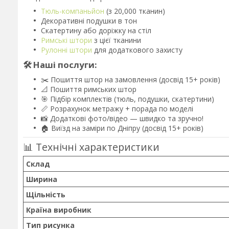
Тюль-компаньйон
(з 20,000 тканин)
Декоративні подушки в тон
Скатертину або доріжку на стіл
Римські штори
з цієї тканини
Рулонні штори
для додаткового захисту
🛠️ Наші послуги:
✂️ Пошиття штор на замовлення (досвід 15+ років)
📐 Пошиття римських штор
🎯 Підбір комплектів (тюль, подушки, скатертини)
📏 Розрахунок метражу + порада по моделі
📸 Додаткові фото/відео — швидко та зручно!
🏠 Виїзд на заміри по Дніпру (досвід 15+ років)
📊 Технічні характеристики
Склад
Ширина
Щільність
Країна виробник
Тип рисунка