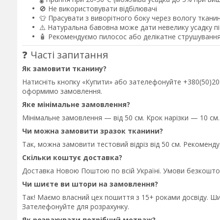
🚫 Не використовувати відбілювачі
👕 Прасувати з виворітного боку через вологу ткани
⚠️ Натуральна бавовна може дати невелику усадку 
🧴 Рекомендуємо пилосос або делікатне струшування
❓ Часті запитання
Як замовити тканину?
Натисніть кнопку «Купити» або зателефонуйте +380(50)208-
оформимо замовлення.
Яке мінімальне замовлення?
Мінімальне замовлення — від 50 см. Крок нарізки — 10 см.
Чи можна замовити зразок тканини?
Так, можна замовити тестовий відріз від 50 см. Рекоменд
Скільки коштує доставка?
Доставка Новою Поштою по всій Україні. Умови безкошто
Чи шиєте ви штори на замовлення?
Так! Маємо власний цех пошиття з 15+ роками досвіду. Ш
Зателефонуйте для розрахунку.
Як розрахувати потрібний метраж?