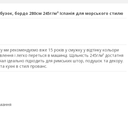
узок, бордо 280см 245г/м² Іспанія для морського стилю
 ми рекомендуємо вже 15 років у смужку у відтінку кольори
влення і легко переться в машинці. Щільність 245г/м² достатня
іал ідеально підходить для римських штор, подушок та декору.
а кухні в стилі прованс.
имання