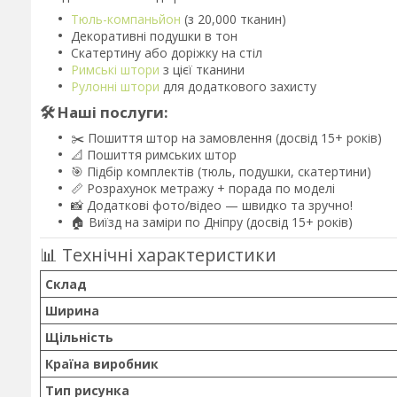
Тюль-компаньйон
(з 20,000 тканин)
Декоративні подушки в тон
Скатертину або доріжку на стіл
Римські штори
з цієї тканини
Рулонні штори
для додаткового захисту
🛠️ Наші послуги:
✂️ Пошиття штор на замовлення (досвід 15+ років)
📐 Пошиття римських штор
🎯 Підбір комплектів (тюль, подушки, скатертини)
📏 Розрахунок метражу + порада по моделі
📸 Додаткові фото/відео — швидко та зручно!
🏠 Виїзд на заміри по Дніпру (досвід 15+ років)
📊 Технічні характеристики
Склад
Ширина
Щільність
Країна виробник
Тип рисунка