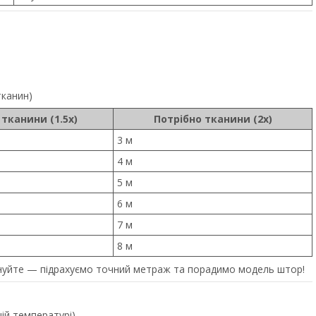
тканин)
 тканини (1.5x)
Потрібно тканини (2x)
3 м
4 м
5 м
6 м
7 м
8 м
уйте — підрахуємо точний метраж та порадимо модель штор!
щій температурі)