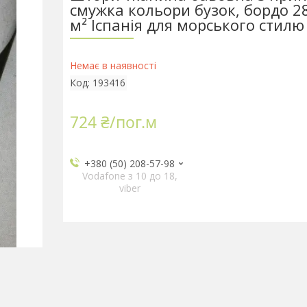
смужка кольори бузок, бордо 2
м² Іспанія для морського стилю
Немає в наявності
Код:
193416
724 ₴/пог.м
+380 (50) 208-57-98
Vodafone з 10 до 18,
viber