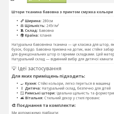
Штори тканина бавовна з принтом смужка кольори б
📏 Ширина:
280см
⚖️ Щільність:
245г/м²
🧵 Склад:
Бавовна
🌍 Країна:
Іспанія
Натуральна бавовняна тканина — це класика для штор, яку
бузок, бордо. Бавовна приємна на дотик, має стійке забар
для функціональних штор із гарними складками. Цей матер
Натуральний склад — відмінний вибір для дитячої кімнати т
💡 Ідеї застосування
Для яких приміщень підходить:
🍳
Кухня:
Стійкі кольори, легко переться в машинці
🍼
Дитяча:
Натуральний склад, безпечно для дітей
🪟
Римські штори:
Ідеальна щільність та формотр
🛋️
Вітальня:
Стильний декор у стилі прованс
🎨 Поєднання та комплекти:
Ми допоможемо підібрати: