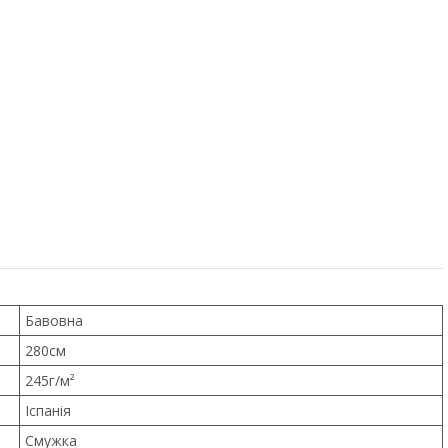
Бавовна
280см
245г/м²
Іспанія
Смужка