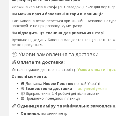
Довжина карниза × коефіцієнт складок (1.5-2x для порть
Чи можна прати бавовняні штори в машинці?
Так! Бавовна легко переться при 20-30°C. Важливо: нату
враховуйте це при розрахунку метражу.
Чи підходить ця тканина для римських штор?
Ідеально підходить! Бавовна має достатню щільність та ж
легко прасується.
📦 Умови замовлення та доставки
💰 Оплата та доставка:
Детальні умови дивіться на сторінці:
Умови оплати і до
Основні моменти:
🚚 Доставка
Новою Поштою
по всій Україні
🎁
Безкоштовна доставка
—
актуальні умови
📦 Відправлення: 2-4 робочі дні після оплати
📅 Працюємо: понеділок-п'ятниця
📏 Одиниця виміру та мінімальне замовленн
Одиниця:
погонний метр