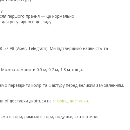
ну
після першого прання — це нормально
 для регулярного догляду
57-98 (Viber, Telegram). Ми підтвердимо наявність та
 Можна замовити 0.5 м, 0.7 м, 1.3 м тощо.
уємо перевірити колір та фактуру перед великим замовленням.
вної доставки дивіться на
сторінці доставки
.
иємо штори, римські штори, подушки, скатертини.