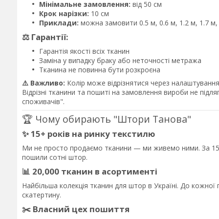
Мінімальне замовлення:
від 50 см
Крок нарізки:
10 см
Приклади:
можна замовити 0.5 м, 0.6 м, 1.2 м, 1.7 м
⚖️ Гарантії:
Гарантія якості всіх тканин
Заміна у випадку браку або неточності метража
Тканина не повинна бути розкроєна
⚠️ Важливо:
Колір може відрізнятися через налаштування 
Відрізні тканини та пошиті на замовлення вироби не підл
споживачів".
🏆 Чому обирають "Штори Танова"
✨ 15+ років на ринку текстилю
Ми не просто продаємо тканини — ми живемо ними. За 15 
пошили сотні штор.
📊 20,000 тканин в асортименті
Найбільша колекція тканин для штор в Україні. До кожно
скатертину.
✂️ Власний цех пошиття