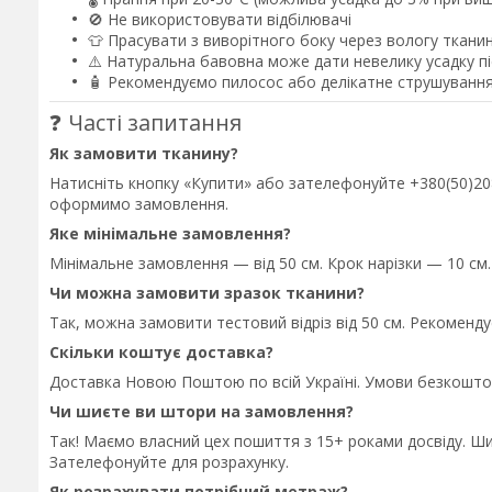
🚫 Не використовувати відбілювачі
👕 Прасувати з виворітного боку через вологу ткани
⚠️ Натуральна бавовна може дати невелику усадку 
🧴 Рекомендуємо пилосос або делікатне струшування
❓ Часті запитання
Як замовити тканину?
Натисніть кнопку «Купити» або зателефонуйте +380(50)208-
оформимо замовлення.
Яке мінімальне замовлення?
Мінімальне замовлення — від 50 см. Крок нарізки — 10 см.
Чи можна замовити зразок тканини?
Так, можна замовити тестовий відріз від 50 см. Рекоменд
Скільки коштує доставка?
Доставка Новою Поштою по всій Україні. Умови безкошто
Чи шиєте ви штори на замовлення?
Так! Маємо власний цех пошиття з 15+ роками досвіду. Ш
Зателефонуйте для розрахунку.
Як розрахувати потрібний метраж?