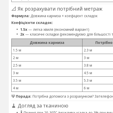
📐 Як розрахувати потрібний метраж
Формула:
Довжина карниза × коефіцієнт складок
Коефіцієнти складок:
1.5x
— легка хвиля (економний варіант)
2x
— класичні складки (рекомендуємо для більшості 
Довжина карниза
Потрібно
1.5 м
2.3 м
2 м
3 м
2.5 м
3.8 м
3 м
4.5 м
3.5 м
5.3 м
4 м
6 м
💡 Порада:
Потрібна допомога з розрахунком? Зателефон
🧹 Догляд за тканиною
🌡️ Прання при 20-30°C (можлива усадка до 3% при ви