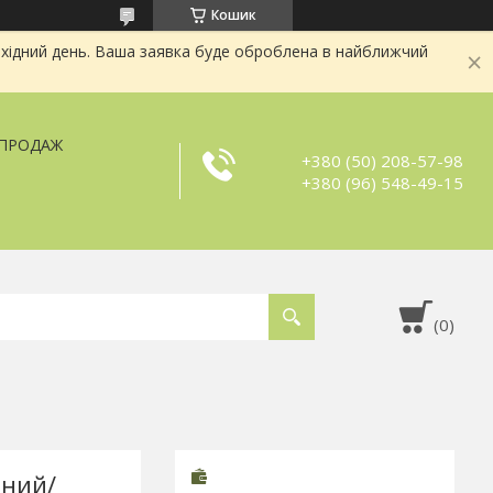
Кошик
хідний день. Ваша заявка буде оброблена в найближчий
ЗПРОДАЖ
+380 (50) 208-57-98
+380 (96) 548-49-15
чний/