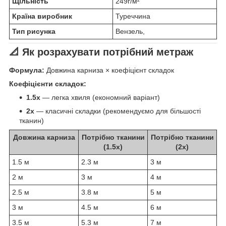
Щільність
249г/м²
Країна виробник
Туреччина
Тип рисунка
Вензель,
📐 Як розрахувати потрібний метраж
Формула:
Довжина карниза × коефіцієнт складок
Коефіцієнти складок:
1.5x
— легка хвиля (економний варіант)
2x
— класичні складки (рекомендуємо для більшості
тканин)
Довжина карниза
Потрібно тканини
Потрібно тканини
(1.5x)
(2x)
1.5 м
2.3 м
3 м
2 м
3 м
4 м
2.5 м
3.8 м
5 м
3 м
4.5 м
6 м
3.5 м
5.3 м
7 м