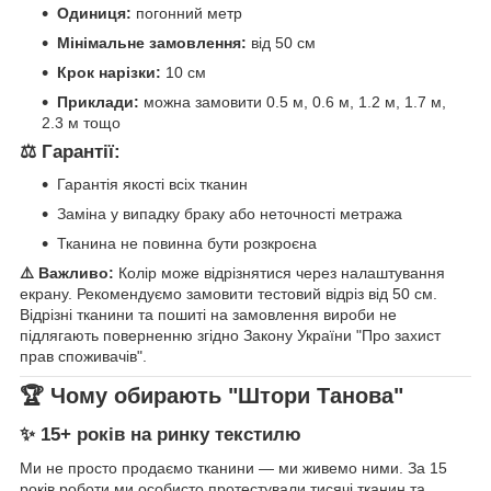
Одиниця:
погонний метр
Мінімальне замовлення:
від 50 см
Крок нарізки:
10 см
Приклади:
можна замовити 0.5 м, 0.6 м, 1.2 м, 1.7 м,
2.3 м тощо
⚖️ Гарантії:
Гарантія якості всіх тканин
Заміна у випадку браку або неточності метража
Тканина не повинна бути розкроєна
⚠️ Важливо:
Колір може відрізнятися через налаштування
екрану. Рекомендуємо замовити тестовий відріз від 50 см.
Відрізні тканини та пошиті на замовлення вироби не
підлягають поверненню згідно Закону України "Про захист
прав споживачів".
🏆 Чому обирають "Штори Танова"
✨ 15+ років на ринку текстилю
Ми не просто продаємо тканини — ми живемо ними. За 15
років роботи ми особисто протестували тисячі тканин та