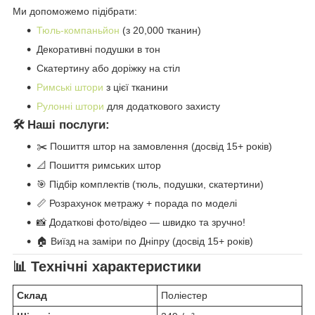
Ми допоможемо підібрати:
Тюль-компаньйон
(з 20,000 тканин)
Декоративні подушки в тон
Скатертину або доріжку на стіл
Римські штори
з цієї тканини
Рулонні штори
для додаткового захисту
🛠️ Наші послуги:
✂️ Пошиття штор на замовлення (досвід 15+ років)
📐 Пошиття римських штор
🎯 Підбір комплектів (тюль, подушки, скатертини)
📏 Розрахунок метражу + порада по моделі
📸 Додаткові фото/відео — швидко та зручно!
🏠 Виїзд на заміри по Дніпру (досвід 15+ років)
📊 Технічні характеристики
Склад
Поліестер