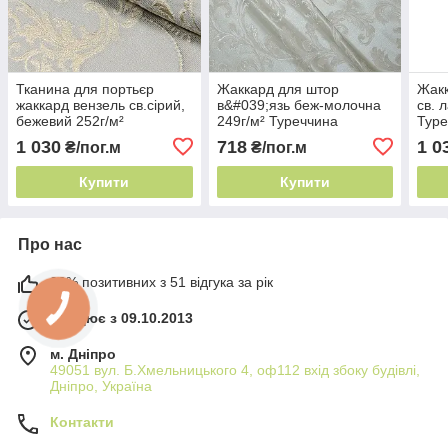
Тканина для портьєр
Жаккард для штор
Жакк
жаккард вензель св.сірий,
в&#039;язь беж-молочна
св. 
бежевий 252г/м²
249г/м² Туреччина
Туре
Туреччина класичний
класичний вензель
інтер
1 030
718
1 0
₴/пог.м
₴/пог.м
дамаск
Купити
Купити
Про нас
98% позитивних з 51 відгука за рік
Працює з 09.10.2013
м. Дніпро
49051 вул. Б.Хмельницького 4, оф112 вхід збоку будівлі,
Дніпро, Україна
Контакти