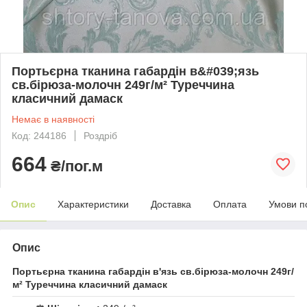
Портьєрна тканина габардін в&#039;язь
св.бірюза-молочн 249г/м² Туреччина
класичний дамаск
Немає в наявності
Код: 244186
Роздріб
664
₴/пог.м
Опис
Характеристики
Доставка
Оплата
Умови п
Опис
Портьєрна тканина габардін в'язь св.бірюза-молочн 249г/
м² Туреччина класичний дамаск