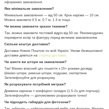
оформимо замовлення.
Яке мінімальне замовлення?
Мінімальне замовлення — від 50 см. Крок нарізки — 10 см.
Можна замовити 0.5 м, 0.7 м, 1.3 м тощо.
Чи можна замовити зразок тканини?
Так, можна замовити тестовий відріз від 50 см. Рекомендуємо
перевірити колір та фактуру перед великим замовленням.
Скільки коштує доставка?
Доставка Новою Поштою по всій Україні. Умови безкоштовної
доставки дивіться на
сторінці доставки
.
Чи шиєте ви штори на замовлення?
Так! Маємо власний цех пошиття з 15+ роками досвіду.
Шиємо штори, римські штори, подушки, скатертини.
Зателефонуйте для розрахунку.
Як розрахувати потрібний метраж?
Довжина карниза × коефіцієнт складок (1.5-2x для портьєр).
Зателефонуйте — допоможемо розрахувати точно!
Чи підходить габардін для фотозони?
Так, габардін — найпопулярніший вибір для фотозон. Матова