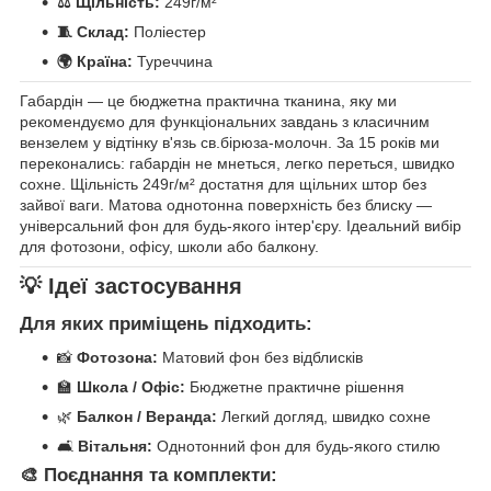
⚖️ Щільність:
249г/м²
🧵 Склад:
Поліестер
🌍 Країна:
Туреччина
Габардін — це бюджетна практична тканина, яку ми
рекомендуємо для функціональних завдань з класичним
вензелем у відтінку в'язь св.бірюза-молочн. За 15 років ми
переконались: габардін не мнеться, легко переться, швидко
сохне. Щільність 249г/м² достатня для щільних штор без
зайвої ваги. Матова однотонна поверхність без блиску —
універсальний фон для будь-якого інтер'єру. Ідеальний вибір
для фотозони, офісу, школи або балкону.
💡 Ідеї застосування
Для яких приміщень підходить:
📸
Фотозона:
Матовий фон без відблисків
🏫
Школа / Офіс:
Бюджетне практичне рішення
🌿
Балкон / Веранда:
Легкий догляд, швидко сохне
🛋️
Вітальня:
Однотонний фон для будь-якого стилю
🎨 Поєднання та комплекти: