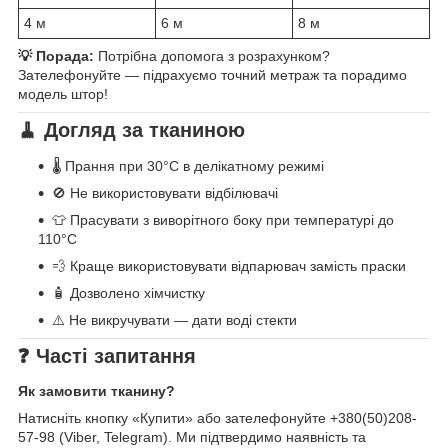
4 м
6 м
8 м
💡 Порада:
Потрібна допомога з розрахунком?
Зателефонуйте — підрахуємо точний метраж та порадимо
модель штор!
🧹 Догляд за тканиною
🌡️ Прання при 30°C в делікатному режимі
🚫 Не використовувати відбілювачі
👕 Прасувати з виворітного боку при температурі до
110°C
💨 Краще використовувати відпарювач замість праски
🧴 Дозволено хімчистку
⚠️ Не викручувати — дати воді стекти
❓ Часті запитання
Як замовити тканину?
Натисніть кнопку «Купити» або зателефонуйте +380(50)208-
57-98 (Viber, Telegram). Ми підтвердимо наявність та