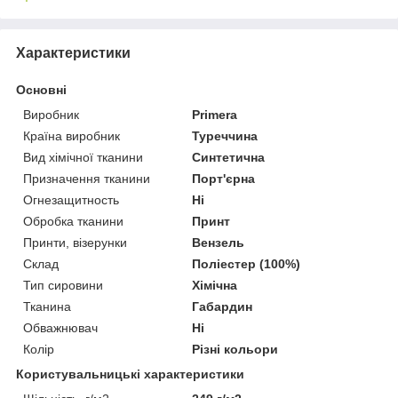
Характеристики
Основні
Виробник
Primera
Країна виробник
Туреччина
Вид хімічної тканини
Синтетична
Призначення тканини
Порт'єрна
Огнезащитность
Ні
Обробка тканини
Принт
Принти, візерунки
Вензель
Склад
Поліестер (100%)
Тип сировини
Хімічна
Тканина
Габардин
Обважнювач
Ні
Колір
Різні кольори
Користувальницькі характеристики