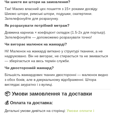
Чи шиєте ви штори на замовлення?
Так! Маємо власний цех пошиття з 15+ роками досвіду.
Шиємо штори, римські штори, подушки, скатертини.
Зателефонуйте для розрахунку.
Як розрахувати потрібний метраж?
Довжина карниза × коефіцієнт складок (1.5-2x для портьєр).
Зателефонуйте — допоможемо розрахувати точно!
Чи вигорає малюнок на жаккарді?
Ні! Малюнок на жаккарді виткано у структурі тканини, а не
надруковано. Він не вигорає, не стирається та не змивається
— зберігається на весь термін служби.
Чи двосторонній жаккард?
Більшість жаккардових тканин двосторонні — малюнок видно
з обох боків, але в дзеркальному відображенні. Штора
виглядає акуратно і з вулиці.
📦 Умови замовлення та доставки
💰 Оплата та доставка:
Детальні умови дивіться на сторінці:
Умови оплати і