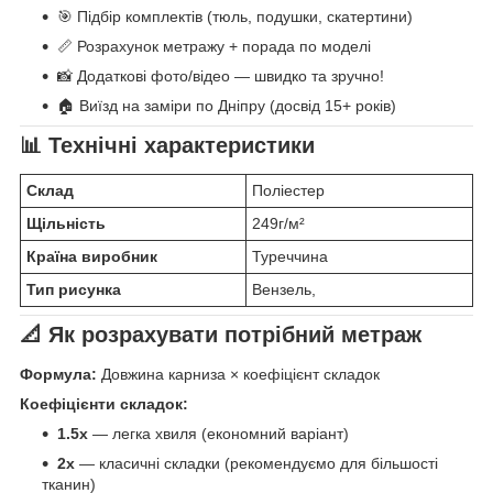
🎯 Підбір комплектів (тюль, подушки, скатертини)
📏 Розрахунок метражу + порада по моделі
📸 Додаткові фото/відео — швидко та зручно!
🏠 Виїзд на заміри по Дніпру (досвід 15+ років)
📊 Технічні характеристики
Склад
Поліестер
Щільність
249г/м²
Країна виробник
Туреччина
Тип рисунка
Вензель,
📐 Як розрахувати потрібний метраж
Формула:
Довжина карниза × коефіцієнт складок
Коефіцієнти складок:
1.5x
— легка хвиля (економний варіант)
2x
— класичні складки (рекомендуємо для більшості
тканин)