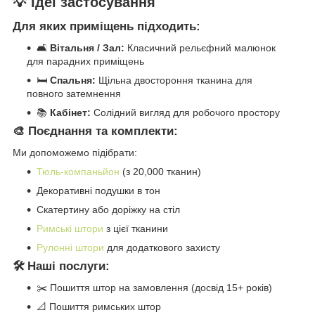
💡 Ідеї застосування
Для яких приміщень підходить:
🛋️
Вітальня / Зал:
Класичний рельєфний малюнок
для парадних приміщень
🛏️
Спальня:
Щільна двостороння тканина для
повного затемнення
📚
Кабінет:
Солідний вигляд для робочого простору
🎨 Поєднання та комплекти:
Ми допоможемо підібрати:
Тюль-компаньйон
(з 20,000 тканин)
Декоративні подушки в тон
Скатертину або доріжку на стіл
Римські штори
з цієї тканини
Рулонні штори
для додаткового захисту
🛠️ Наші послуги:
✂️ Пошиття штор на замовлення (досвід 15+ років)
📐 Пошиття римських штор