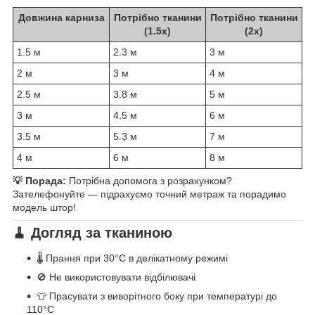
Довжина карниза
Потрібно тканини
Потрібно тканини
(1.5x)
(2x)
1.5 м
2.3 м
3 м
2 м
3 м
4 м
2.5 м
3.8 м
5 м
3 м
4.5 м
6 м
3.5 м
5.3 м
7 м
4 м
6 м
8 м
💡 Порада:
Потрібна допомога з розрахунком?
Зателефонуйте — підрахуємо точний метраж та порадимо
модель штор!
🧹 Догляд за тканиною
🌡️ Прання при 30°C в делікатному режимі
🚫 Не використовувати відбілювачі
👕 Прасувати з виворітного боку при температурі до
110°C