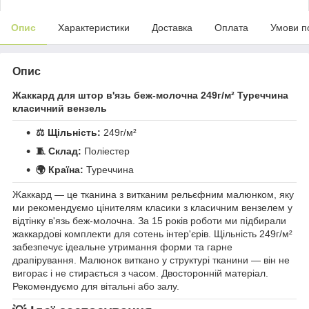
Опис
Характеристики
Доставка
Оплата
Умови п
Опис
Жаккард для штор в'язь беж-молочна 249г/м² Туреччина
класичний вензель
⚖️ Щільність:
249г/м²
🧵 Склад:
Поліестер
🌍 Країна:
Туреччина
Жаккард — це тканина з витканим рельєфним малюнком, яку
ми рекомендуємо цінителям класики з класичним вензелем у
відтінку в'язь беж-молочна. За 15 років роботи ми підбирали
жаккардові комплекти для сотень інтер'єрів. Щільність 249г/м²
забезпечує ідеальне утримання форми та гарне
драпірування. Малюнок виткано у структурі тканини — він не
вигорає і не стирається з часом. Двосторонній матеріал.
Рекомендуємо для вітальні або залу.