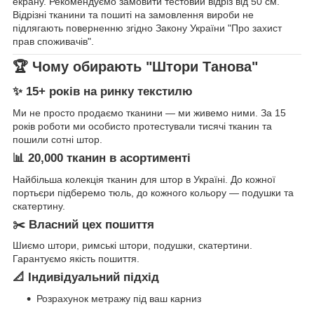
екрану. Рекомендуємо замовити тестовий відріз від 50 см.
Відрізні тканини та пошиті на замовлення вироби не
підлягають поверненню згідно Закону України "Про захист
прав споживачів".
🏆 Чому обирають "Штори Танова"
✨ 15+ років на ринку текстилю
Ми не просто продаємо тканини — ми живемо ними. За 15
років роботи ми особисто протестували тисячі тканин та
пошили сотні штор.
📊 20,000 тканин в асортименті
Найбільша колекція тканин для штор в Україні. До кожної
портьєри підберемо тюль, до кожного кольору — подушки та
скатертину.
✂️ Власний цех пошиття
Шиємо штори, римські штори, подушки, скатертини.
Гарантуємо якість пошиття.
📐 Індивідуальний підхід
Розрахунок метражу під ваш карниз