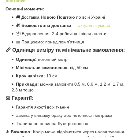
доставки
Основні моменти:
🚚 Доставка
Новою Поштою
по всій Україні
🎁
Безкоштовна доставка
—
актуальні умови
📦 Відправлення: 2-4 робочі дні після оплати
📅 Працюємо: понеділок-п'ятниця
📏 Одиниця виміру та мінімальне замовлення:
Одиниця:
погонний метр
Мінімальне замовлення:
від 50 см
Крок нарізки:
10 см
Приклади:
можна замовити 0.5 м, 0.6 м, 1.2 м, 1.7 м,
2.3 м тощо
⚖️ Гарантії:
Гарантія якості всіх тканин
Заміна у випадку браку або неточності метража
Тканина не повинна бути розкроєна
⚠️ Важливо:
Колір може відрізнятися через налаштування