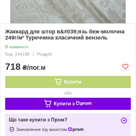
Жаккард для штор в&#039;язь беж-молочна
249г/м² Туреччина класичний вензель
В наявності
Код: 244188
Роздріб
718
₴/пог.м
Купити
або
Купити з
Що таке купити з Пром?
Замовлення під захистом