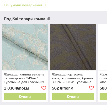
Всі умови повернення
Подібні товари компанії
Жаккард тканина вензель
Жаккард портьєрна
Жакк
св. лазуровий 249г/м²
в’язь,т.коричневий, бронза
олив
Туреччина для класичних
300см 256г/м² Туреччина
клас
інтер'єрів
розкішний вензель
1 030
562
580
₴/пог.м
₴/пог.м
Купити
Купити