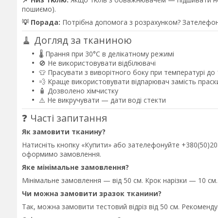
пошиємо).
💡 Порада:
Потрібна допомога з розрахунком? Зателефо
🧹 Догляд за тканиною
🌡️ Прання при 30°C в делікатному режимі
🚫 Не використовувати відбілювачі
👕 Прасувати з виворітного боку при температурі до
💨 Краще використовувати відпарювач замість праск
🧴 Дозволено хімчистку
⚠️ Не викручувати — дати воді стекти
❓ Часті запитання
Як замовити тканину?
Натисніть кнопку «Купити» або зателефонуйте +380(50)208-
оформимо замовлення.
Яке мінімальне замовлення?
Мінімальне замовлення — від 50 см. Крок нарізки — 10 см.
Чи можна замовити зразок тканини?
Так, можна замовити тестовий відріз від 50 см. Рекоменд