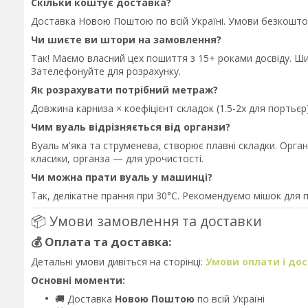
Скільки коштує доставка?
Доставка Новою Поштою по всій Україні. Умови безкошто
Чи шиєте ви штори на замовлення?
Так! Маємо власний цех пошиття з 15+ роками досвіду. Ш
Зателефонуйте для розрахунку.
Як розрахувати потрібний метраж?
Довжина карниза × коефіцієнт складок (1.5-2x для порть
Чим вуаль відрізняється від органзи?
Вуаль м'яка та струменева, створює плавні складки. Орга
класики, органза — для урочистості.
Чи можна прати вуаль у машинці?
Так, делікатне прання при 30°C. Рекомендуємо мішок для 
📦 Умови замовлення та доставки
💰 Оплата та доставка:
Детальні умови дивіться на сторінці:
Умови оплати і до
Основні моменти:
🚚 Доставка
Новою Поштою
по всій Україні