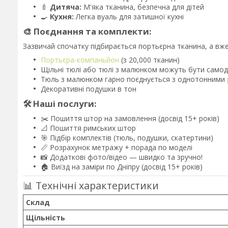
🍼
Дитяча:
М'яка тканина, безпечна для дітей
🍳
Кухня:
Легка вуаль для затишної кухні
🎨 Поєднання та комплекти:
Зазвичай спочатку підбирається портьєрна тканина, а вже
Портьєра-компаньйон
(з 20,000 тканин)
Щільні тюлі або тюлі з малюнком можуть бути само
Тюль з малюнком гарно поєднується з однотонними
Декоративні подушки в тон
🛠️ Наші послуги:
✂️ Пошиття штор на замовлення (досвід 15+ років)
📐 Пошиття римських штор
🎯 Підбір комплектів (тюль, подушки, скатертини)
📏 Розрахунок метражу + порада по моделі
📸 Додаткові фото/відео — швидко та зручно!
🏠 Виїзд на заміри по Дніпру (досвід 15+ років)
📊 Технічні характеристики
Склад
Щільність