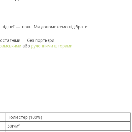
 під неї — тюль. Ми допоможемо підібрати:
достатніми — без портьєри
римськими
або
рулонними шторами
Поліестер (100%)
50г/м²