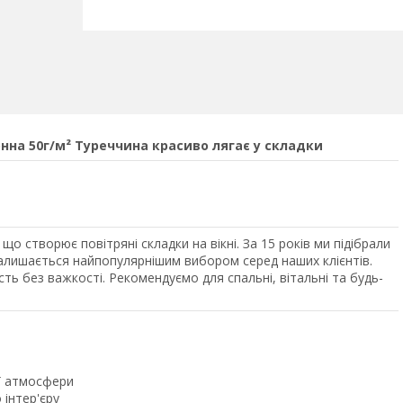
нна 50г/м² Туреччина красиво лягає у складки
о створює повітряні складки на вікні. За 15 років ми підібрали
 залишається найпопулярнішим вибором серед наших клієнтів.
сть без важкості. Рекомендуємо для спальні, вітальні та будь-
ої атмосфери
 інтер'єру