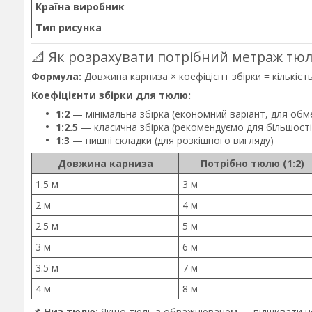
Країна виробник
Тип рисунка
📐 Як розрахувати потрібний метраж тю
Формула:
Довжина карниза × коефіцієнт збірки = кількіс
Коефіцієнти збірки для тюлю:
1:2
— мінімальна збірка (економний варіант, для об
1:2.5
— класична збірка (рекомендуємо для більшості
1:3
— пишні складки (для розкішного вигляду)
Довжина карниза
Потрібно тюлю (1:2)
1.5 м
3 м
2 м
4 м
2.5 м
5 м
3 м
6 м
3.5 м
7 м
4 м
8 м
📌 Низ тюлю:
Якщо тюль з обважнювачем — підшивати не