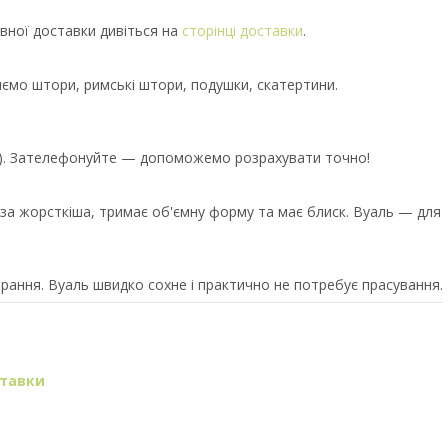
вної доставки дивіться на
сторінці доставки
.
иємо штори, римські штори, подушки, скатертини.
єр). Зателефонуйте — допоможемо розрахувати точно!
нза жорсткіша, тримає об'ємну форму та має блиск. Вуаль — для
прання. Вуаль швидко сохне і практично не потребує прасування.
ставки