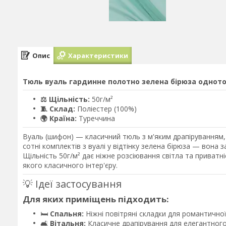
Опис
Характеристики
Тюль вуаль гардинне полотно зелена бірюза одното
⚖️ Щільність:
50г/м²
🧵 Склад:
Поліестер (100%)
🌍 Країна:
Туреччина
Вуаль (шифон) — класичний тюль з м'яким драпіруванням, щ
сотні комплектів з вуалі у відтінку зелена бірюза — вона
Щільність 50г/м² дає ніжне розсіювання світла та приватні
якого класичного інтер'єру.
💡 Ідеї застосування
Для яких приміщень підходить:
🛏️
Спальня:
Ніжні повітряні складки для романтичн
🛋️
Вітальня:
Класичне драпірування для елегантного