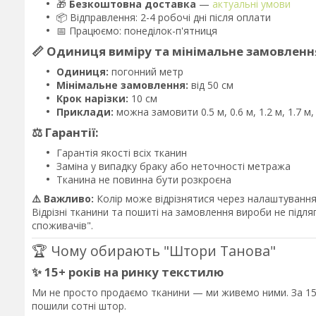
🎁
Безкоштовна доставка
—
актуальні умови
📦 Відправлення: 2-4 робочі дні після оплати
📅 Працюємо: понеділок-п'ятниця
📏 Одиниця виміру та мінімальне замовленн
Одиниця:
погонний метр
Мінімальне замовлення:
від 50 см
Крок нарізки:
10 см
Приклади:
можна замовити 0.5 м, 0.6 м, 1.2 м, 1.7 м
⚖️ Гарантії:
Гарантія якості всіх тканин
Заміна у випадку браку або неточності метража
Тканина не повинна бути розкроєна
⚠️ Важливо:
Колір може відрізнятися через налаштування 
Відрізні тканини та пошиті на замовлення вироби не підл
споживачів".
🏆 Чому обирають "Штори Танова"
✨ 15+ років на ринку текстилю
Ми не просто продаємо тканини — ми живемо ними. За 15 
пошили сотні штор.