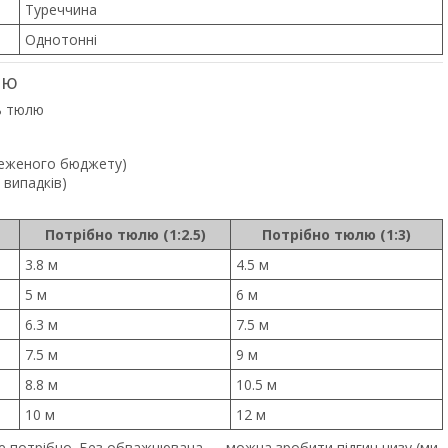
Туреччина
Однотонні
лю
ть тюлю
меженого бюджету)
 випадків)
Потрібно тюлю (1:2.5)
Потрібно тюлю (1:3)
3.8 м
4.5 м
5 м
6 м
6.3 м
7.5 м
7.5 м
9 м
8.8 м
10.5 м
10 м
12 м
 потрібно. Без обважнювача — можна зробити підгин низу (ми