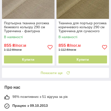
Портьєрна тканина рогожка
Тканина для портьєр рогожка
бежевого кольору 290 см
коричневого кольору 290 см
Туреччина - фактурна
Туреччина для сучасного
поверхня
інтер'єру
В наявності
В наявності
855
855
₴/пог.м
₴/пог.м
1 112 ₴/пог.м
1 112 ₴/пог.м
Купити
Купити
Показати ще
Про нас
98% позитивних з 51 відгука за рік
Працює з 09.10.2013