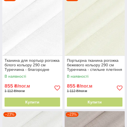
Тканина для портьєр рогожка
Портьєрна тканина рогожка
білого кольору 290 см
бежевого кольору 290 см
Туреччина - благородне
Туреччина - стильне плетіння
плетіння
ниток
В наявності
В наявності
855
855
₴/пог.м
₴/пог.м
1 112 ₴/пог.м
1 112 ₴/пог.м
Купити
Купити
–23%
–23%