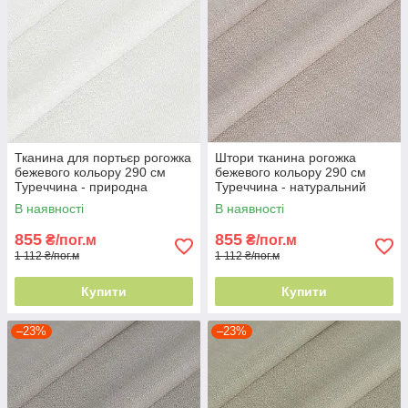
Тканина для портьєр рогожка
Штори тканина рогожка
бежевого кольору 290 см
бежевого кольору 290 см
Туреччина - природна
Туреччина - натуральний
текстура
ефект
В наявності
В наявності
855
855
₴/пог.м
₴/пог.м
1 112 ₴/пог.м
1 112 ₴/пог.м
Купити
Купити
–23%
–23%