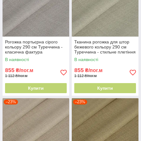
Рогожка портьєрна сірого
Тканина рогожка для штор
кольору 290 см Туреччина -
бежевого кольору 290 см
класична фактура
Туреччина - стильне плетіння
ниток
В наявності
В наявності
855
855
₴/пог.м
₴/пог.м
1 112 ₴/пог.м
1 112 ₴/пог.м
Купити
Купити
–23%
–23%