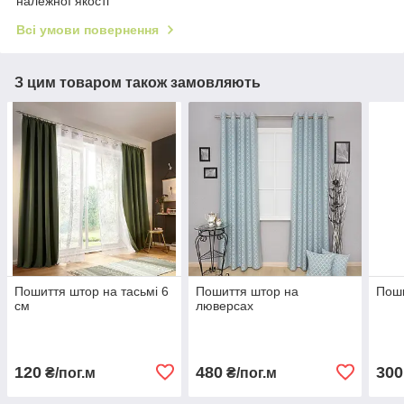
належної якості
Всі умови повернення
З цим товаром також замовляють
Пошиття штор на тасьмі 6
Пошиття штор на
Поши
см
люверсах
120
480
300
₴/пог.м
₴/пог.м