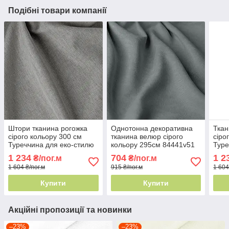
Подібні товари компанії
Штори тканина рогожка
Однотонна декоративна
Ткан
сірого кольору 300 см
тканина велюр сірого
сіро
Туреччина для еко-стилю
кольору 295см 84441v51
Туре
84469v24
ефек
1 234
704
1 2
₴/пог.м
₴/пог.м
1 604 ₴/пог.м
915 ₴/пог.м
1 604
Купити
Купити
Акційні пропозиції та новинки
–23%
–23%