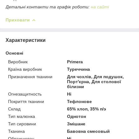
Детальні контакти та графік роботи:
на сайті
Приховати
Характеристики
Основні
Виробник
Primera
Країна виробник
Туреччина
Призначення тканини
Для чохлів, Для подушок,
Порт'єрна, Для столової
білизни
Огнезащитность
Ні
Покриття тканини
Тефлонове
Склад
65% хлоп, 35% п/э
Тип малюнка
Однотон
Тип сировини
Змішане
Тканина
Бавовна смесовый
Обважнювач
Ні