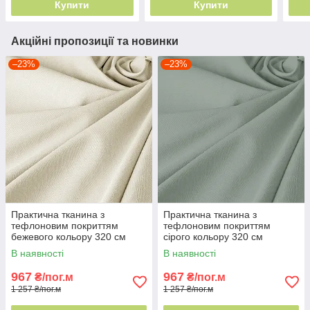
Купити
Купити
Акційні пропозиції та новинки
–23%
–23%
Практична тканина з
Практична тканина з
тефлоновим покриттям
тефлоновим покриттям
бежевого кольору 320 см
сірого кольору 320 см
Туреччина для подушок та
Туреччина - зберігає вигляд
В наявності
В наявності
чохлів
роками
967
967
₴/пог.м
₴/пог.м
1 257 ₴/пог.м
1 257 ₴/пог.м