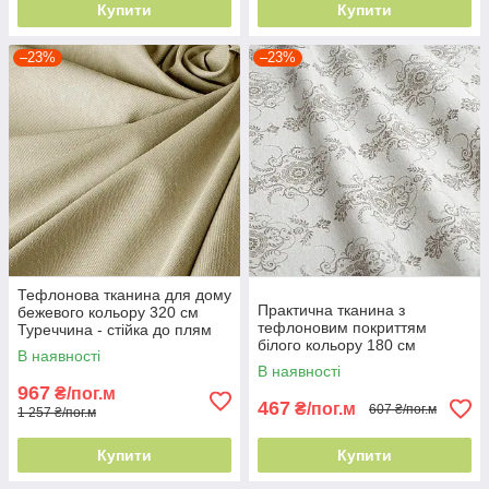
Купити
Купити
–23%
–23%
Тефлонова тканина для дому
Практична тканина з
бежевого кольору 320 см
тефлоновим покриттям
Туреччина - стійка до плям
білого кольору 180 см
В наявності
Туреччина для домашнього
В наявності
текстилю
967
₴/пог.м
467
₴/пог.м
607 ₴/пог.м
1 257 ₴/пог.м
Купити
Купити