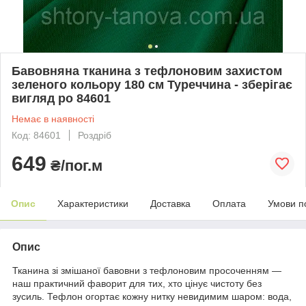
Бавовняна тканина з тефлоновим захистом
зеленого кольору 180 см Туреччина - зберігає
вигляд ро 84601
Немає в наявності
Код: 84601
Роздріб
649
₴/пог.м
Опис
Характеристики
Доставка
Оплата
Умови п
Опис
Тканина зі змішаної бавовни з тефлоновим просоченням —
наш практичний фаворит для тих, хто цінує чистоту без
зусиль. Тефлон огортає кожну нитку невидимим шаром: вода,