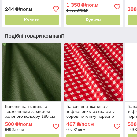
рельєфне плетіння
1 358
₴/пог.м
244
388
₴/пог.м
1 765 ₴/пог.м
Купити
Купити
Подібні товари компанії
Бавовняна тканина з
Бавовняна тканина з
Баво
тефлоновим захистом
тефлоновим захистом у
теф
зеленого кольору 180 см
середню клітку червоно-
чорн
Туреччина - зберігає
біла 180 см Туреччина
Туре
500
467
500
₴/пог.м
₴/пог.м
вигляд ро 83170
дома
649 ₴/пог.м
607 ₴/пог.м
649 ₴