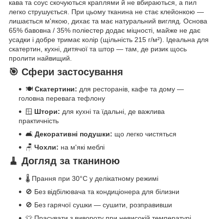
кава та соус скочуються краплями й не вбираються, а пил
легко струшується. При цьому тканина не стає клейонкою —
лишається м'якою, дихає та має натуральний вигляд. Основа
65% бавовна / 35% поліестер додає міцності, майже не дає
усадки і добре тримає колір (щільність 215 г/м²). Ідеальна для
скатертин, кухні, дитячої та штор — там, де ризик щось
пролити найвищий.
🎯 Сфери застосування
🍽️
Скатертини:
для ресторанів, кафе та дому —
головна перевага тефлону
🪟
Штори:
для кухні та їдальні, де важлива
практичність
🛋️
Декоративні подушки:
що легко чистяться
🪑
Чохли:
на м'які меблі
🧹 Догляд за тканиною
🌡️ Прання при 30°C у делікатному режимі
🚫 Без відбілювача та кондиціонера для білизни
🚫 Без гарячої сушки — сушити, розправивши
👕 Прасувати з вивороту при невисокій температурі