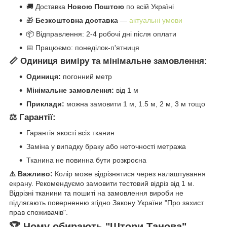
🚚 Доставка
Новою Поштою
по всій Україні
🎁
Безкоштовна доставка
—
актуальні умови
📦 Відправлення: 2-4 робочі дні після оплати
📅 Працюємо: понеділок-п'ятниця
📏 Одиниця виміру та мінімальне замовлення:
Одиниця:
погонний метр
Мінімальне замовлення:
від 1 м
Приклади:
можна замовити 1 м, 1.5 м, 2 м, 3 м тощо
⚖️ Гарантії:
Гарантія якості всіх тканин
Заміна у випадку браку або неточності метража
Тканина не повинна бути розкроєна
⚠️ Важливо:
Колір може відрізнятися через налаштування
екрану. Рекомендуємо замовити тестовий відріз від 1 м.
Відрізні тканини та пошиті на замовлення вироби не
підлягають поверненню згідно Закону України "Про захист
прав споживачів".
🏆 Чому обирають "Штори Танова"