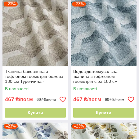
–23%
–23%
Тканина бавовняна з
Водовідштовхувальна
тефлоном геометрія бежева
тканина з тефлоном
180 см Туреччина -
геометрія сіра 180 см
графічний малюнок
Туреччина - графічний
В наявності
В наявності
малюнок
467
467
₴/пог.м
₴/пог.м
607 ₴/пог.м
607 ₴/пог.м
Купити
Купити
–23%
–23%