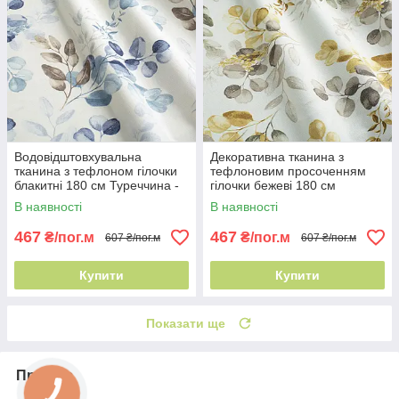
Водовідштовхувальна
Декоративна тканина з
тканина з тефлоном гілочки
тефлоновим просоченням
блакитні 180 см Туреччина -
гілочки бежеві 180 см
природний мотив
Туреччина - рослинний
В наявності
В наявності
орнамент
467
467
₴/пог.м
₴/пог.м
607 ₴/пог.м
607 ₴/пог.м
Купити
Купити
Показати ще
Про нас