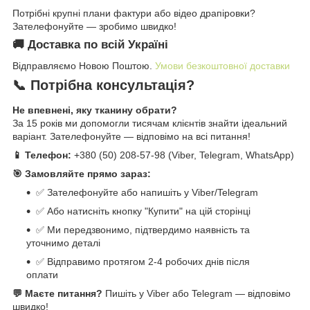
Потрібні крупні плани фактури або відео драпіровки?
Зателефонуйте — зробимо швидко!
🚚 Доставка по всій Україні
Відправляємо Новою Поштою.
Умови безкоштовної доставки
📞 Потрібна консультація?
Не впевнені, яку тканину обрати?
За 15 років ми допомогли тисячам клієнтів знайти ідеальний
варіант. Зателефонуйте — відповімо на всі питання!
📱 Телефон:
+380 (50) 208-57-98 (Viber, Telegram, WhatsApp)
🎯 Замовляйте прямо зараз:
✅ Зателефонуйте або напишіть у Viber/Telegram
✅ Або натисніть кнопку "Купити" на цій сторінці
✅ Ми передзвонимо, підтвердимо наявність та
уточнимо деталі
✅ Відправимо протягом 2-4 робочих днів після
оплати
💬 Маєте питання?
Пишіть у Viber або Telegram — відповімо
швидко!