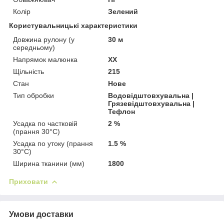
Колір
Зелений
Користувальницькі характеристики
Довжина рулону (у
30 м
середньому)
Напрямок малюнка
XX
Щільність
215
Стан
Нове
Тип обробки
Водовідштовхувальна |
Грязевідштовхувальна |
Тефлон
Усадка по частковій
2 %
(прання 30°C)
Усадка по утоку (прання
1.5 %
30°C)
Ширина тканини (мм)
1800
Приховати
Умови доставки