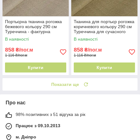
Портьєрна тканина рогожка
Тканина для портьєр рогожка
бежевого кольору 290 см
коричневого кольору 290 см
Туреччина - фактурна
Туреччина для сучасного
поверхня
інтер'єру
В наявності
В наявності
858
858
₴/пог.м
₴/пог.м
1 116 ₴/пог.м
1 116 ₴/пог.м
Купити
Купити
Показати ще
Про нас
98% позитивних з 51 відгука за рік
Працює з 09.10.2013
м. Дніпро