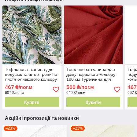
Тефлонова тканина для
Тефлонова тканина для
Тефл
подушок та штор тропічне
дому червоного кольору
поду
листя оливкового кольору
180 см Туреччина для
коль
180 см Туреччина
штор і скатертин
- зб
467
500
467
₴/пог.м
₴/пог.м
607 ₴/пог.м
649 ₴/пог.м
607 ₴
Купити
Купити
Акційні пропозиції та новинки
–23%
–23%