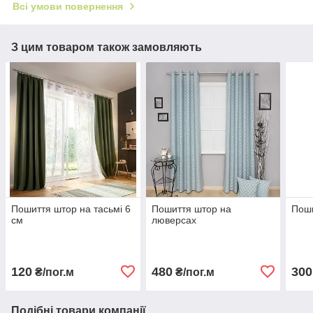
Всі умови повернення
З цим товаром також замовляють
Пошиття штор на тасьмі 6
Пошиття штор на
Поши
см
люверсах
120
480
300
₴/пог.м
₴/пог.м
Подібні товари компанії