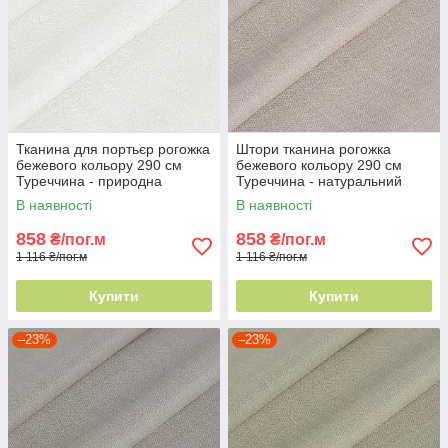
Тканина для портьєр рогожка
Штори тканина рогожка
бежевого кольору 290 см
бежевого кольору 290 см
Туреччина - природна
Туреччина - натуральний
текстура
ефект
В наявності
В наявності
858
858
₴/пог.м
₴/пог.м
1 116 ₴/пог.м
1 116 ₴/пог.м
Купити
Купити
–23%
–23%