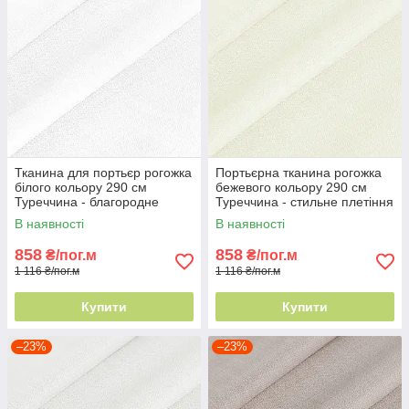
Тканина для портьєр рогожка
Портьєрна тканина рогожка
білого кольору 290 см
бежевого кольору 290 см
Туреччина - благородне
Туреччина - стильне плетіння
плетіння
ниток
В наявності
В наявності
858
858
₴/пог.м
₴/пог.м
1 116 ₴/пог.м
1 116 ₴/пог.м
Купити
Купити
–23%
–23%