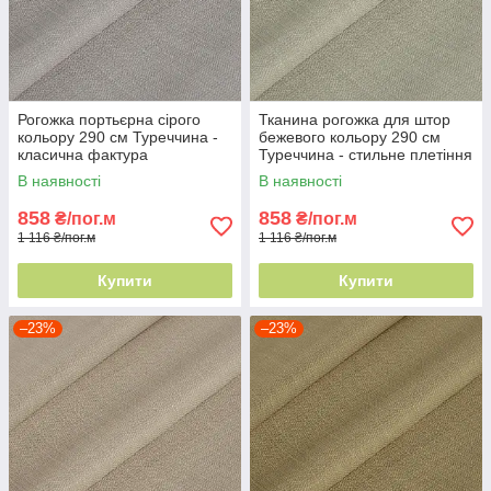
Рогожка портьєрна сірого
Тканина рогожка для штор
кольору 290 см Туреччина -
бежевого кольору 290 см
класична фактура
Туреччина - стильне плетіння
ниток
В наявності
В наявності
858
858
₴/пог.м
₴/пог.м
1 116 ₴/пог.м
1 116 ₴/пог.м
Купити
Купити
–23%
–23%