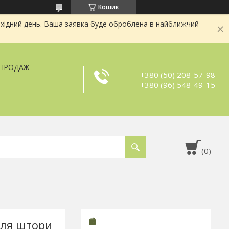
Кошик
хідний день. Ваша заявка буде оброблена в найближчий
ЗПРОДАЖ
+380 (50) 208-57-98
+380 (96) 548-49-15
для штори