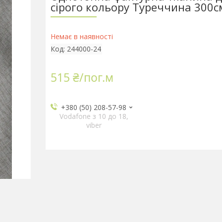
сірого кольору Туреччина 300с
Немає в наявності
Код:
244000-24
515 ₴/пог.м
+380 (50) 208-57-98
Vodafone з 10 до 18,
viber