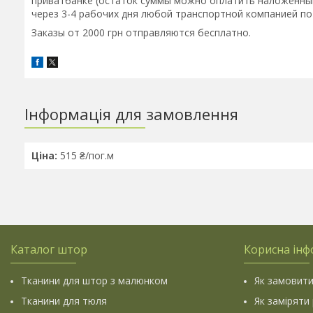
приватбанке (остаток суммы можно оплатить наложенным
через 3-4 рабочих дня любой транспортной компанией по
Заказы от 2000 грн отправляются бесплатно.
Інформація для замовлення
Ціна:
515 ₴/пог.м
Каталог штор
Корисна інф
Тканини для штор з малюнком
Як замовити
Тканини для тюля
Як заміряти