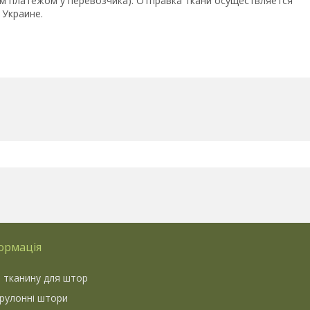
 платежом у перевозчика). Отправка ткани осуществляется
 Украине.
ормація
 тканину для штор
 рулонні штори