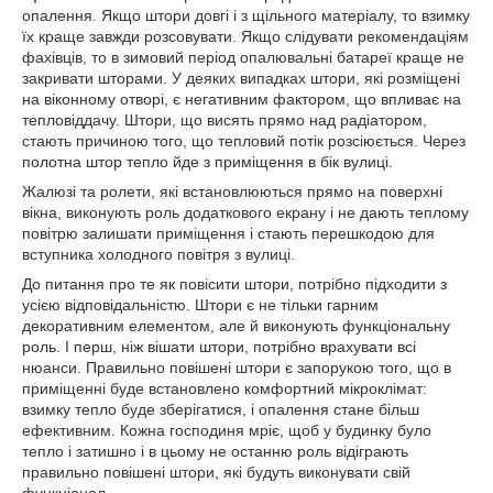
опалення. Якщо штори довгі і з щільного матеріалу, то взимку
їх краще завжди розсовувати. Якщо слідувати рекомендаціям
фахівців, то в зимовий період опалювальні батареї краще не
закривати шторами. У деяких випадках штори, які розміщені
на віконному отворі, є негативним фактором, що впливає на
тепловіддачу. Штори, що висять прямо над радіатором,
стають причиною того, що тепловий потік розсіюється. Через
полотна штор тепло йде з приміщення в бік вулиці.
Жалюзі та ролети, які встановлюються прямо на поверхні
вікна, виконують роль додаткового екрану і не дають теплому
повітрю залишати приміщення і стають перешкодою для
вступника холодного повітря з вулиці.
До питання про те як повісити штори, потрібно підходити з
усією відповідальністю. Штори є не тільки гарним
декоративним елементом, але й виконують функціональну
роль. І перш, ніж вішати штори, потрібно врахувати всі
нюанси. Правильно повішені штори є запорукою того, що в
приміщенні буде встановлено комфортний мікроклімат:
взимку тепло буде зберігатися, і опалення стане більш
ефективним. Кожна господиня мріє, щоб у будинку було
тепло і затишно і в цьому не останню роль відіграють
правильно повішені штори, які будуть виконувати свій
функціонал.