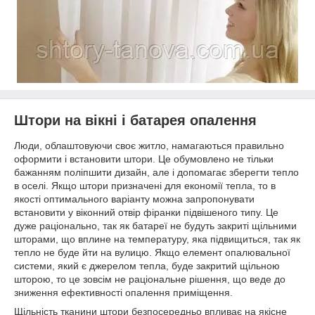
Штори на вікні і батарея опалення
Люди, облаштовуючи своє житло, намагаються правильно
оформити і встановити штори. Це обумовлено не тільки
бажанням поліпшити дизайн, але і допомагає зберегти тепло
в оселі. Якщо штори призначені для економії тепла, то в
якості оптимального варіанту можна запропонувати
встановити у віконний отвір фіранки підвішеного типу. Це
дуже раціонально, так як батареї не будуть закриті щільними
шторами, що вплине на температуру, яка підвищиться, так як
тепло не буде йти на вулицю. Якщо елемент опалювальної
системи, який є джерелом тепла, буде закритий щільною
шторою, то це зовсім не раціональне рішення, що веде до
зниження ефективності опалення приміщення.
Щільність тканини штори безпосередньо впливає на якісне