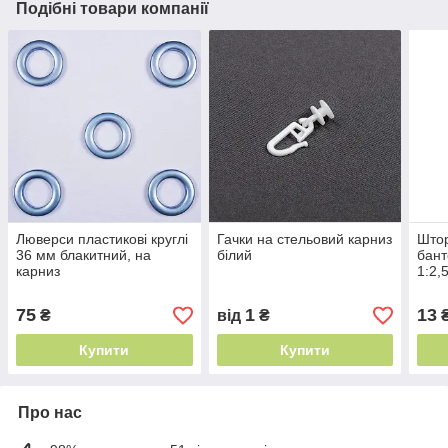
Подібні товари компанії
Люверси пластикові круглі
Гачки на стельовий карниз
Штор
36 мм блакитний, на
білий
бант
карниз
1:2,
карн
75
1
13
₴
від
₴
₴
Купити
Купити
Про нас