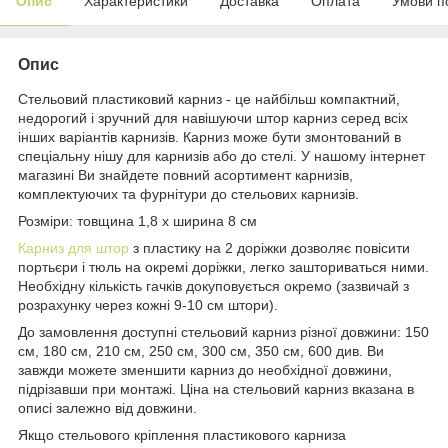
Опис
Характеристики
Доставка
Оплата
Умови п
Опис
Стельовий пластиковий карниз - це найбільш компактний,
недорогий і зручний для навішуючи штор карниз серед всіх
інших варіантів карнизів. Карниз може бути змонтований в
спеціальну нішу для карнизів або до стелі. У нашому інтернет
магазині Ви знайдете повний асортимент карнизів,
комплектуючих та фурнітури до стельових карнизів.
Розміри: товщина 1,8 х ширина 8 см
Карниз для штор
з пластику на 2 доріжки дозволяє повісити
портьєри і тюль на окремі доріжки, легко зашториваться ними.
Необхідну кількість гачків докуповується окремо (зазвичай з
розрахунку через кожні 9-10 см штори).
До замовлення доступні стельовий карниз різної довжини: 150
см, 180 см, 210 см, 250 см, 300 см, 350 см, 600 див. Ви
завжди можете зменшити карниз до необхідної довжини,
підрізавши при монтажі. Ціна на стельовий карниз вказана в
описі залежно від довжини.
Якщо стельового кріплення пластикового карниза