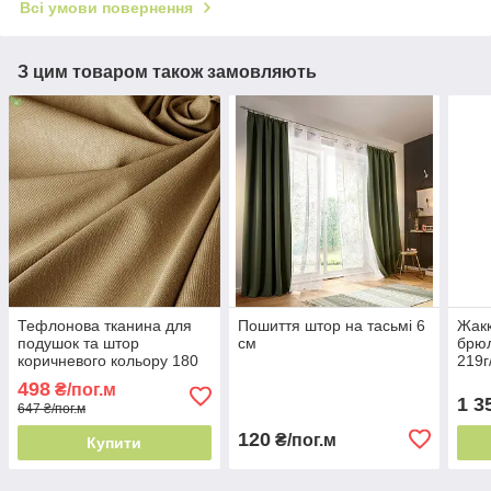
Всі умови повернення
З цим товаром також замовляють
Тефлонова тканина для
Пошиття штор на тасьмі 6
Жакк
подушок та штор
см
брюл
коричневого кольору 180
219г
см Туреччина - легке
квіт
498
₴/пог.м
прання
1 3
647 ₴/пог.м
120
₴/пог.м
Купити