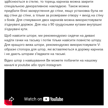
здійснюється в стелю, то торець карниза можна закрити
спеціальною декоративною накладкою. Також можна
придбати бічні заокруглення до стіни, якщо установка була не
від стіни до стіни, а тільки за розмірами отвору + вихід на стіну
з боків. Для стикування двох карнизів можна використовувати
з'єднувачі доріжок. Для ніш з 90 грудусными кутами внутрішні
з'єднувачі кути.
Щоб навісити штори, ми рекомендуємо сидячи на дивані
надіти гачки на тасьму і потім тільки навісити повністю штору.
Для кращого вижа штори, рекомендуємо використовувати V-
образні стопора для штор, які вставляються в доріжку карниза
і не дають шторам з'їжджати на тасьмі.
Відео штор з навішування Ви можете побачити на нашому
каналі в youtube або групі instagram