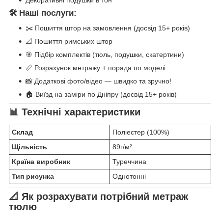
🛠️ Наші послуги:
✂️ Пошиття штор на замовлення (досвід 15+ років)
📐 Пошиття римських штор
🎯 Підбір комплектів (тюль, подушки, скатертини)
📏 Розрахунок метражу + порада по моделі
📸 Додаткові фото/відео — швидко та зручно!
🏠 Виїзд на заміри по Дніпру (досвід 15+ років)
📊 Технічні характеристики
Склад
Поліестер (100%)
Щільність
89г/м²
Країна виробник
Туреччина
Тип рисунка
Однотонні
📐 Як розрахувати потрібний метраж
тюлю