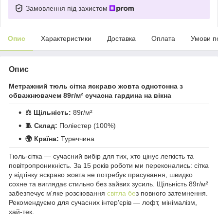
Замовлення під захистом
Опис
Характеристики
Доставка
Оплата
Умови п
Опис
Метражний тюль сітка яскраво жовта однотонна з
обважнювачем 89г/м² сучасна гардина на вікна
⚖️ Щільність:
89г/м²
🧵 Склад:
Поліестер (100%)
🌍 Країна:
Туреччина
Тюль-сітка — сучасний вибір для тих, хто цінує легкість та
повітропроникність. За 15 років роботи ми переконались: сітка
у відтінку яскраво жовта не потребує прасування, швидко
сохне та виглядає стильно без зайвих зусиль. Щільність 89г/м²
забезпечує м'яке розсіювання
світла бе
з повного затемнення.
Рекомендуємо для сучасних інтер'єрів — лофт, мінімалізм,
хай-тек.