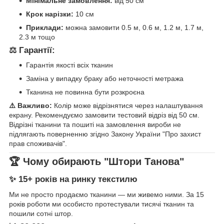
Мінімальне замовлення:
від 50 см
Крок нарізки:
10 см
Приклади:
можна замовити 0.5 м, 0.6 м, 1.2 м, 1.7 м,
2.3 м тощо
⚖️ Гарантії:
Гарантія якості всіх тканин
Заміна у випадку браку або неточності метража
Тканина не повинна бути розкроєна
⚠️ Важливо:
Колір може відрізнятися через налаштування
екрану. Рекомендуємо замовити тестовий відріз від 50 см.
Відрізні тканини та пошиті на замовлення вироби не
підлягають поверненню згідно Закону України "Про захист
прав споживачів".
🏆 Чому обирають "Штори Танова"
✨ 15+ років на ринку текстилю
Ми не просто продаємо тканини — ми живемо ними. За 15
років роботи ми особисто протестували тисячі тканин та
пошили сотні штор.