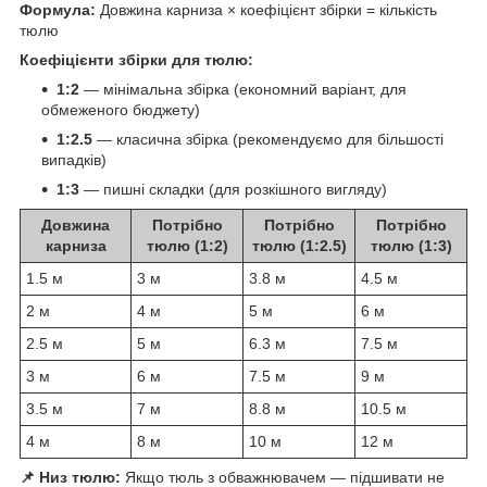
Формула:
Довжина карниза × коефіцієнт збірки = кількість
тюлю
Коефіцієнти збірки для тюлю:
1:2
— мінімальна збірка (економний варіант, для
обмеженого бюджету)
1:2.5
— класична збірка (рекомендуємо для більшості
випадків)
1:3
— пишні складки (для розкішного вигляду)
Довжина
Потрібно
Потрібно
Потрібно
карниза
тюлю (1:2)
тюлю (1:2.5)
тюлю (1:3)
1.5 м
3 м
3.8 м
4.5 м
2 м
4 м
5 м
6 м
2.5 м
5 м
6.3 м
7.5 м
3 м
6 м
7.5 м
9 м
3.5 м
7 м
8.8 м
10.5 м
4 м
8 м
10 м
12 м
📌 Низ тюлю:
Якщо тюль з обважнювачем — підшивати не