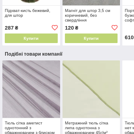
Підхват-кисть бежевий,
Магніт для штор 3,5 см
Порт
для штор
коричневий, без
бузк
свердління
софт
м² Т
287
120
₴
₴
610
Купити
Купити
Подібні товари компанії
Тюль сітка аметист
Метражний тюль сітка
Тюль
однотонний з
липа однотонна з
нет 
обважнювачем з блиском
обважнювачем 45г/м²
обва