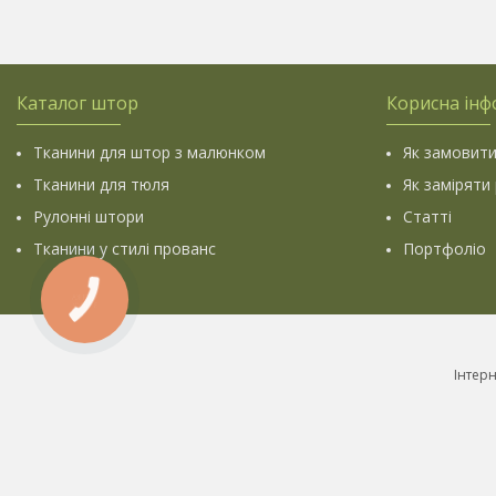
Каталог штор
Корисна інф
Тканини для штор з малюнком
Як замовити
Тканини для тюля
Як заміряти
Рулонні штори
Статті
Тканини у стилі прованс
Портфоліо
КНОПКА
ЗВ'ЯЗКУ