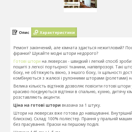
Опис
Характеристики
Ремонт закінчений, але кімната здається нежитловий? П
фіранки? Шукайте модні штори недорого?
Готові штори
на люверсах - швидкий і легкий спосіб зроб
пошиті з легкої портьєрної тканини, напівпрозорі. Такі шт
боку, не обтяжують вікно, з іншого боку, їх щільності д
комбінуються з жалюзі і рулонними шторами (ролетами) н
Велика кількість відтінків дозволяє повісити готові штори
красиво поєднуються відтінки в спальню, кухню, дитячу кі
розставляють акценти.
Ціна на готові штори
вказана за 1 штуку.
Штори на люверсах вже готова до навішуванні. Внутрішній 
блиском). Склад: 100% поліестер. Прання у пральній машин
без прасування. Праски на першому поділі.