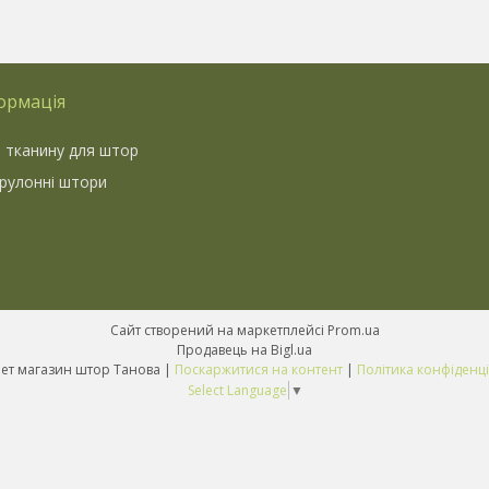
ормація
 тканину для штор
 рулонні штори
Сайт створений на маркетплейсі
Prom.ua
Продавець на Bigl.ua
Інтернет магазин штор Танова |
Поскаржитися на контент
|
Політика конфіденці
Select Language
▼