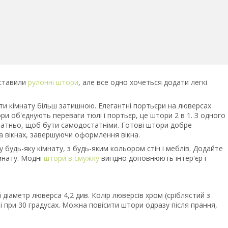
оставили
рулонні штори
, але все одно хочеться додати легкі
ити кімнату більш затишною. Елегантні портьєри на люверсах
ори об'єднують переваги тюлі і портьєр, це штори 2 в 1. З одного
остатньо, щоб бути самодостатніми. Готові штори добре
а вікнах, завершуючи оформлення вікна.
 у будь-яку кімнату, з будь-яким кольором стін і меблів. Додайте
мнату. Модні
штори в смужку
вигідно доповнюють інтер'єр і
діаметр люверса 4,2 див. Колір люверсів хром (сріблястий з
і при 30 градусах. Можна повісити штори одразу після прання,