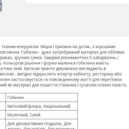
тканим візерунком. Міцна і приємна на дотик, з хорошими
овговічна. Гобелен - дуже затребуваний матеріал для оббивки
ивал, зручних сумок. Завдяки різноманітності забарвлень і
у. Кольорові рішення і форма малюнка гобелена мають
южетних ліній. Квіткові принти дивовижно виглядають в
ислові - вигідно підкреслять інтер'єр кабінету, ресторану або
белен застосовується і в повсякденному житті для перетяжки
мий як матеріал для пошиття стильних і сучасних осінніх пальто,
Гобелен
Квітковий/флора, Національний
Молочний, Синій
Для декоративних подушок, Для
декору, Для меблів, Для покривал