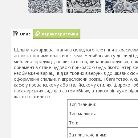
Опис
Характеристики
Щільна жакардова тканина складного плетіння з красивим 
антистатичними властивостями. Невибаглива у догляді і д
меблевої продукції, пошиття штор, диванних подушок, покр
орнаментів стане чудовою прикрасою будь-якого інтер'єр
необмежені варіації від квіткових візерунків до цікавих с
оформленні спальні, підкреслюючи розкіш і багатство. А см
кафе у прованському або італійському стилях. Широко го
пасажирських сидінь в автомобілях, а також він дуже відо
жакетів і жилетів.
Тип тканини:
Тип малюнка:
Тон:
За призначенням: