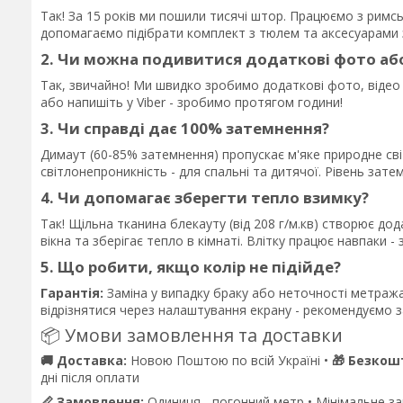
Так! За 15 років ми пошили тисячі штор. Працюємо з рим
допомагаємо підібрати комплект з тюлем та аксесуарами 
2. Чи можна подивитися додаткові фото аб
Так, звичайно! Ми швидко зробимо додаткові фото, відео
або напишіть у Viber - зробимо протягом години!
3. Чи справді дає 100% затемнення?
Димаут (60-85% затемнення) пропускає м'яке природне сві
світлонепроникність - для спальні та дитячої. Рівень зат
4. Чи допомагає зберегти тепло взимку?
Так! Щільна тканина блекауту (від 208 г/м.кв) створює до
вікна та зберігає тепло в кімнаті. Влітку працює навпаки - 
5. Що робити, якщо колір не підійде?
Гарантія:
Заміна у випадку браку або неточності метража
відрізнятися через налаштування екрану - рекомендуємо за
📦 Умови замовлення та доставки
🚚 Доставка:
Новою Поштою по всій Україні •
🎁 Безкош
дні після оплати
📏 Замовлення:
Одиниця - погонний метр • Мінімальне замо