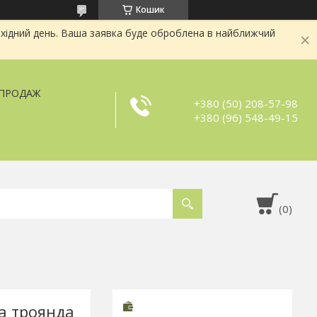
Кошик
хідний день. Ваша заявка буде оброблена в найближчий
ЗПРОДАЖ
+380 (50) 208-57-98
+380 (96) 548-49-15
а троянда