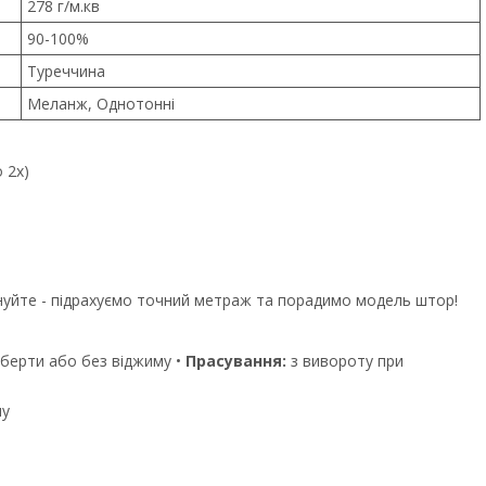
278 г/м.кв
90-100%
Туреччина
Меланж, Однотонні
 2x)
уйте - підрахуємо точний метраж та порадимо модель штор!
оберти або без віджиму •
Прасування:
з вивороту при
му