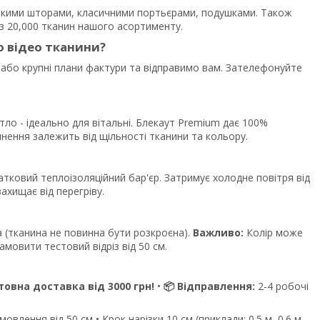
ськими шторами, класичними портьєрами, подушками. Також
з 20,000 тканин нашого асортименту.
о відео тканини?
 або крупні плани фактури та відправимо вам. Зателефонуйте
тло - ідеально для вітальні. Блекаут Premium дає 100%
емнення залежить від щільності тканини та кольору.
датковий теплоізоляційний бар'єр. Затримує холодне повітря від
захищає від перегріву.
 (тканина не повинна бути розкроєна).
Важливо:
Колір може
мовити тестовий відріз від 50 см.
товна доставка від 3000 грн!
•
📦 Відправлення:
2-4 робочі
влення від 50 см • Крок нарізки 10 см (приклади: 0.5 м, 0.6 м,