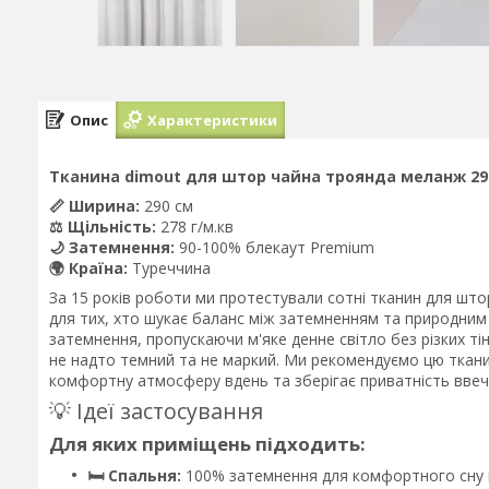
Опис
Характеристики
Тканина dimout для штор чайна троянда меланж 290
📏 Ширина:
290 см
⚖️ Щільність:
278 г/м.кв
🌙 Затемнення:
90-100% блекаут Premium
🌍 Країна:
Туреччина
За 15 років роботи ми протестували сотні тканин для шт
для тих, хто шукає баланс між затемненням та природним 
затемнення, пропускаючи м'яке денне світло без різких тін
не надто темний та не маркий. Ми рекомендуємо цю ткани
комфортну атмосферу вдень та зберігає приватність ввеч
💡 Ідеї застосування
Для яких приміщень підходить:
🛏️ Спальня:
100% затемнення для комфортного сну на