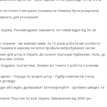
або неточності метража (тканина не повинна бути розкроєна)
дзвоніть для уточнення!
екрану. Рекомендуємо замовити тестовий відріз від 50 см.
 тканини - ми живемо ними. За 15 років роботи ми особисто
 тканина в нашому каталозі пройшла випробування часом.
нин для штор в Україні. До кожної портьєри підберемо тюль, до
існі між собою.
подушки, скатертини. Знаємо всі тонкості роботи з кожним
арниз • Порада по моделі штор • Підбір комплектів (тюль,
в досвіду)
тури або відео драпіровки? Зателефонуйте - зробимо швидко та
овою Поштою по всій Україні. Замовлення від 3000 грн -