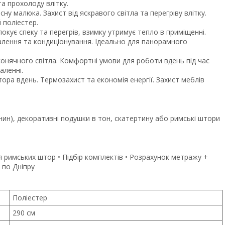
та прохолоду влітку.
у малюка. Захист від яскравого світла та перегріву влітку.
 поліестер.
окує спеку та перегрів, взимку утримує тепло в приміщенні.
алення та кондиціонування. Ідеально для панорамного
 сонячного світла. Комфортні умови для роботи вдень під час
аленні.
ра вдень. Термозахист та економія енергії. Захист меблів
ин), декоративні подушки в тон, скатертину або римські штори
 римських штор • Підбір комплектів • Розрахунок метражу +
 по Дніпру
Поліестер
290 см