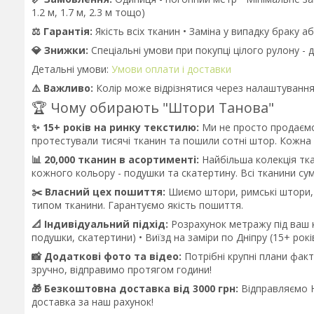
1.2 м, 1.7 м, 2.3 м тощо)
⚖️ Гарантія:
Якість всіх тканин • Заміна у випадку браку 
💎 Знижки:
Спеціальні умови при покупці цілого рулону - 
Детальні умови:
Умови оплати і доставки
⚠️ Важливо:
Колір може відрізнятися через налаштування 
🏆 Чому обирають "Штори Танова"
✨ 15+ років на ринку текстилю:
Ми не просто продаємо
протестували тисячі тканин та пошили сотні штор. Кожна
📊 20,000 тканин в асортименті:
Найбільша колекція тка
кожного кольору - подушки та скатертину. Всі тканини сум
✂️ Власний цех пошиття:
Шиємо штори, римські штори, 
типом тканини. Гарантуємо якість пошиття.
📐 Індивідуальний підхід:
Розрахунок метражу під ваш к
подушки, скатертини) • Виїзд на заміри по Дніпру (15+ рокі
📸 Додаткові фото та відео:
Потрібні крупні плани фак
зручно, відправимо протягом години!
🎁 Безкоштовна доставка від 3000 грн:
Відправляємо Н
доставка за наш рахунок!