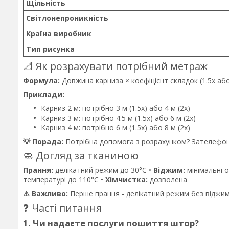
Щільність
Світлонепроникність
Країна виробник
Тип рисунка
📐 Як розрахувати потрібний метраж
Формула:
Довжина карниза × коефіцієнт складок (1.5x або
Приклади:
Карниз 2 м: потрібно 3 м (1.5x) або 4 м (2x)
Карниз 3 м: потрібно 4.5 м (1.5x) або 6 м (2x)
Карниз 4 м: потрібно 6 м (1.5x) або 8 м (2x)
💡 Порада:
Потрібна допомога з розрахунком? Зателефон
🧼 Догляд за тканиною
Прання:
делікатний режим до 30°C •
Віджим:
мінімальні 
температурі до 110°C •
Хімчистка:
дозволена
⚠️ Важливо:
Перше прання - делікатний режим без віджи
❓ Часті питання
1. Чи надаєте послуги пошиття штор?