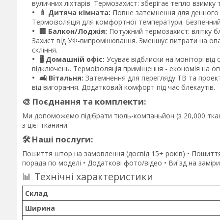
вуличних ліхтарів. Термозахист: зберігає тепло взимку 
🍼 Дитяча кімната:
Повне затемнення для денного сн
Термоізоляція для комфортної температури. Безпечний
🏢 Балкон/Лоджія:
Потужний термозахист: влітку бл
Захист від УФ-випромінювання. Зменшує витрати на оп
скління.
🖥️ Домашній офіс:
Усуває відблиски на моніторі від
відключень. Термоізоляція приміщення - економія на оп
🛋️ Вітальня:
Затемнення для перегляду ТВ та проекто
від вигорання. Додатковий комфорт під час блекаутів.
🎨 Поєднання та комплекти:
Ми допоможемо підібрати тюль-компаньйон (з 20,000 ткан
з цієї тканини.
🛠️ Наші послуги:
Пошиття штор на замовлення (досвід 15+ років) • Пошиття
порада по моделі • Додаткові фото/відео • Виїзд на заміри
📊 Технічні характеристики
Склад
Ширина