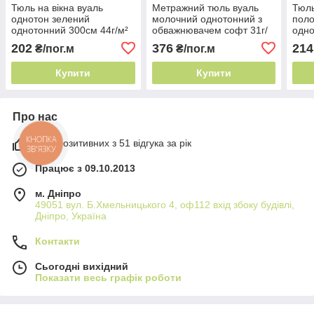
Тюль на вікна вуаль
Метражний тюль вуаль
Тюль
однотон зелений
молочний однотонний з
поло
однотонний 300см 44г/м²
обважнювачем софт 31г/
одно
Китай м'яко драпірується
м² м'яко драпірується
обва
202
376
214
₴/пог.м
₴/пог.м
фалдами
фалдами
м² м
фал
Купити
Купити
Про нас
98% позитивних з 51 відгука за рік
КНОПКА
ЗВ'ЯЗКУ
Працює з 09.10.2013
м. Дніпро
49051 вул. Б.Хмельницького 4, оф112 вхід збоку будівлі,
Дніпро, Україна
Контакти
Сьогодні вихідний
Показати весь графік роботи