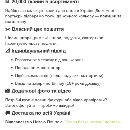
📊 20,000 тканин в асортименті
Найбільша колекція тканин для штор в Україні. До кожної
портьєри підберемо тюль, до кожного кольору — подушки та
скатертину.
✂️ Власний цех пошиття
Шиємо штори, римські штори, подушки, скатертини.
Гарантуємо якість пошиття.
📐 Індивідуальний підхід
Розрахунок метражу під ваш карниз
Порада по моделі штор
Підбір комплектів (тюль, подушки, скатертини)
Виїзд на заміри по Дніпру (15+ років досвіду)
📸 Додаткові фото та відео
Потрібні крупні плани фактури або відео драпіровки?
Зателефонуйте — зробимо швидко!
🚚 Доставка по всій Україні
Відправляємо Новою Поштою.
Умови безкоштовної доставки