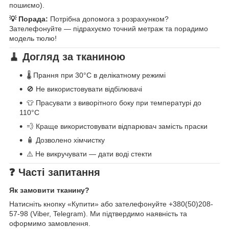
пошиємо).
💡 Порада:
Потрібна допомога з розрахунком?
Зателефонуйте — підрахуємо точний метраж та порадимо
модель тюлю!
🧹 Догляд за тканиною
🌡️ Прання при 30°C в делікатному режимі
🚫 Не використовувати відбілювачі
👕 Прасувати з виворітного боку при температурі до
110°C
💨 Краще використовувати відпарювач замість праски
🧴 Дозволено хімчистку
⚠️ Не викручувати — дати воді стекти
❓ Часті запитання
Як замовити тканину?
Натисніть кнопку «Купити» або зателефонуйте +380(50)208-
57-98 (Viber, Telegram). Ми підтвердимо наявність та
оформимо замовлення.