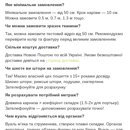
Яке мінімальне замовлення?
Мінімальне замовлення — від 50 см. Крок нарізки — 10 см.
Можна замовити 0.5 м, 0.7 м, 1.3 м тощо.
Чи можна замовити зразок тканини?
Так, можна замовити тестовий відріз від 50 см. Рекомендуємо
перевірити колір та фактуру перед великим замовленням.
Скільки коштує доставка?
Доставка Новою Поштою по всій Україні. Умови безкоштовної
доставки дивіться на
сторінці доставки
.
Чи шиєте ви штори на замовлення?
Так! Маємо власний цех пошиття з 15+ роками досвіду.
Шиємо штори, римські штори, подушки, скатертини.
Зателефонуйте для розрахунку.
Як розрахувати потрібний метраж?
Довжина карниза × коефіцієнт складок (1.5-2x для портьєр).
Зателефонуйте — допоможемо розрахувати точно!
Чим вуаль відрізняється від органзи?
Вуаль м'яка та струменева, створює плавні складки. Органза
жорсткіша, тримає об'ємну форму та має блиск. Вуаль — для