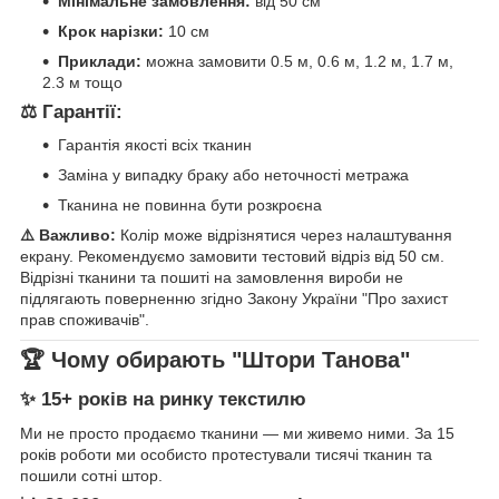
Мінімальне замовлення:
від 50 см
Крок нарізки:
10 см
Приклади:
можна замовити 0.5 м, 0.6 м, 1.2 м, 1.7 м,
2.3 м тощо
⚖️ Гарантії:
Гарантія якості всіх тканин
Заміна у випадку браку або неточності метража
Тканина не повинна бути розкроєна
⚠️ Важливо:
Колір може відрізнятися через налаштування
екрану. Рекомендуємо замовити тестовий відріз від 50 см.
Відрізні тканини та пошиті на замовлення вироби не
підлягають поверненню згідно Закону України "Про захист
прав споживачів".
🏆 Чому обирають "Штори Танова"
✨ 15+ років на ринку текстилю
Ми не просто продаємо тканини — ми живемо ними. За 15
років роботи ми особисто протестували тисячі тканин та
пошили сотні штор.