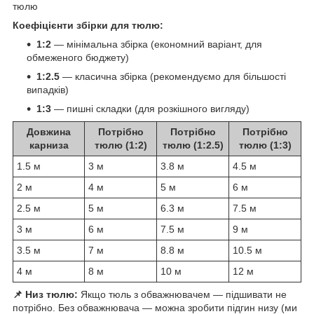
тюлю
Коефіцієнти збірки для тюлю:
1:2
— мінімальна збірка (економний варіант, для
обмеженого бюджету)
1:2.5
— класична збірка (рекомендуємо для більшості
випадків)
1:3
— пишні складки (для розкішного вигляду)
Довжина
Потрібно
Потрібно
Потрібно
карниза
тюлю (1:2)
тюлю (1:2.5)
тюлю (1:3)
1.5 м
3 м
3.8 м
4.5 м
2 м
4 м
5 м
6 м
2.5 м
5 м
6.3 м
7.5 м
3 м
6 м
7.5 м
9 м
3.5 м
7 м
8.8 м
10.5 м
4 м
8 м
10 м
12 м
📌 Низ тюлю:
Якщо тюль з обважнювачем — підшивати не
потрібно. Без обважнювача — можна зробити підгин низу (ми