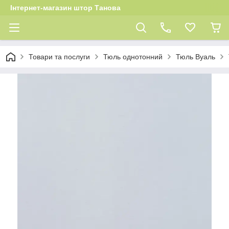
Інтернет-магазин штор Танова
Товари та послуги
Тюль однотонний
Тюль Вуаль