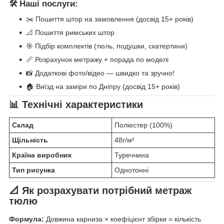
🛠️ Наші послуги:
✂️ Пошиття штор на замовлення (досвід 15+ років)
📐 Пошиття римських штор
🎯 Підбір комплектів (тюль, подушки, скатертини)
📏 Розрахунок метражу + порада по моделі
📸 Додаткові фото/відео — швидко та зручно!
🏠 Виїзд на заміри по Дніпру (досвід 15+ років)
📊 Технічні характеристики
Склад
Поліестер (100%)
Щільність
48г/м²
Країна виробник
Туреччина
Тип рисунка
Однотонні
📐 Як розрахувати потрібний метраж
тюлю
Формула:
Довжина карниза × коефіцієнт збірки = кількість