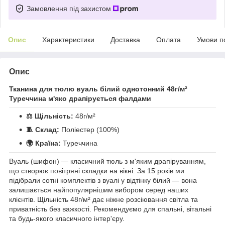
Замовлення під захистом
Опис
Характеристики
Доставка
Оплата
Умови п
Опис
Тканина для тюлю вуаль білий однотонний 48г/м²
Туреччина м'яко драпірується фалдами
⚖️ Щільність:
48г/м²
🧵 Склад:
Поліестер (100%)
🌍 Країна:
Туреччина
Вуаль (шифон) — класичний тюль з м'яким драпіруванням,
що створює повітряні складки на вікні. За 15 років ми
підібрали сотні комплектів з вуалі у відтінку білий — вона
залишається найпопулярнішим вибором серед наших
клієнтів. Щільність 48г/м² дає ніжне розсіювання світла та
приватність без важкості. Рекомендуємо для спальні, вітальні
та будь-якого класичного інтер'єру.