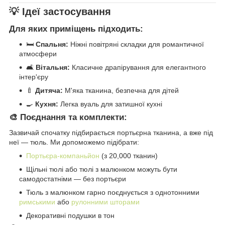
💡 Ідеї застосування
Для яких приміщень підходить:
🛏️
Спальня:
Ніжні повітряні складки для романтичної
атмосфери
🛋️
Вітальня:
Класичне драпірування для елегантного
інтер'єру
🍼
Дитяча:
М'яка тканина, безпечна для дітей
🍳
Кухня:
Легка вуаль для затишної кухні
🎨 Поєднання та комплекти:
Зазвичай спочатку підбирається портьєрна тканина, а вже під
неї — тюль. Ми допоможемо підібрати:
Портьєра-компаньйон
(з 20,000 тканин)
Щільні тюлі або тюлі з малюнком можуть бути
самодостатніми — без портьєри
Тюль з малюнком гарно поєднується з однотонними
римськими
або
рулонними шторами
Декоративні подушки в тон