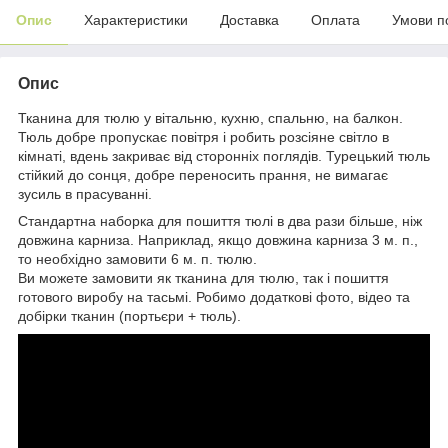
Опис
Характеристики
Доставка
Оплата
Умови п
Опис
Тканина для тюлю у вітальню, кухню, спальню, на балкон.
Тюль добре пропускає повітря і робить розсіяне світло в
кімнаті, вдень закриває від сторонніх поглядів. Турецький тюль
стійкий до сонця, добре переносить прання, не вимагає
зусиль в прасуванні.
Стандартна наборка для пошиття тюлі в два рази більше, ніж
довжина карниза. Наприклад, якщо довжина карниза 3 м. п.,
то необхідно замовити 6 м. п. тюлю.
Ви можете замовити як тканина для тюлю, так і пошиття
готового виробу на тасьмі. Робимо додаткові фото, відео та
добірки тканин (портьєри + тюль).