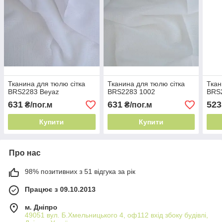
Тканина для тюлю сітка
Тканина для тюлю сітка
Ткан
BRS2283 Beyaz
BRS2283 1002
BRS
631
631
523
₴/пог.м
₴/пог.м
Купити
Купити
Про нас
98% позитивних з 51 відгука за рік
Працює з 09.10.2013
м. Дніпро
49051 вул. Б.Хмельницького 4, оф112 вхід збоку будівлі,