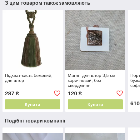
З цим товаром також замовляють
Підхват-кисть бежевий,
Магніт для штор 3,5 см
Порт
для штор
коричневий, без
бузк
свердління
софт
м² Т
287
120
₴
₴
610
Купити
Купити
Подібні товари компанії