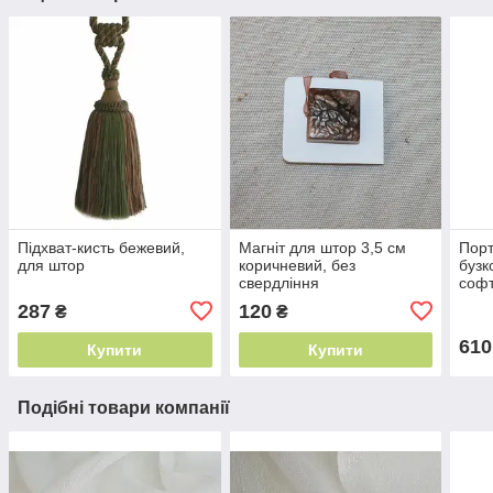
Підхват-кисть бежевий,
Магніт для штор 3,5 см
Порт
для штор
коричневий, без
бузк
свердління
софт
м² Т
287
120
₴
₴
610
Купити
Купити
Подібні товари компанії