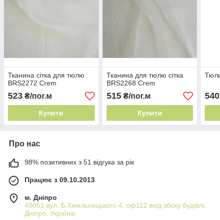
Тканина сітка для тюлю
Тканина для тюлю сітка
Тюль
BRS2272 Crem
BRS2268 Crem
523
515
540
₴/пог.м
₴/пог.м
Купити
Купити
Про нас
98% позитивних з 51 відгука за рік
Працює з 09.10.2013
м. Дніпро
49051 вул. Б.Хмельницького 4, оф112 вхід збоку будівлі,
Дніпро, Україна