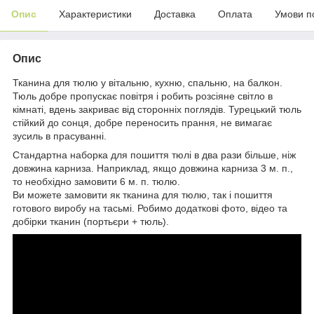
Опис
Характеристики
Доставка
Оплата
Умови п
Опис
Тканина для тюлю у вітальню, кухню, спальню, на балкон.
Тюль добре пропускає повітря і робить розсіяне світло в
кімнаті, вдень закриває від сторонніх поглядів. Турецький тюль
стійкий до сонця, добре переносить прання, не вимагає
зусиль в прасуванні.
Стандартна наборка для пошиття тюлі в два рази більше, ніж
довжина карниза. Наприклад, якщо довжина карниза 3 м. п.,
то необхідно замовити 6 м. п. тюлю.
Ви можете замовити як тканина для тюлю, так і пошиття
готового виробу на тасьмі. Робимо додаткові фото, відео та
добірки тканин (портьєри + тюль).