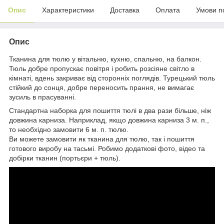
Опис
Характеристики
Доставка
Оплата
Умови п
Опис
Тканина для тюлю у вітальню, кухню, спальню, на балкон.
Тюль добре пропускає повітря і робить розсіяне світло в
кімнаті, вдень закриває від сторонніх поглядів. Турецький тюль
стійкий до сонця, добре переносить прання, не вимагає
зусиль в прасуванні.
Стандартна наборка для пошиття тюлі в два рази більше, ніж
довжина карниза. Наприклад, якщо довжина карниза 3 м. п.,
то необхідно замовити 6 м. п. тюлю.
Ви можете замовити як тканина для тюлю, так і пошиття
готового виробу на тасьмі. Робимо додаткові фото, відео та
добірки тканин (портьєри + тюль).