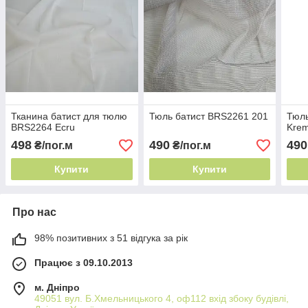
Тканина батист для тюлю
Тюль батист BRS2261 201
Тюль
BRS2264 Ecru
Kre
498
490
490
₴/пог.м
₴/пог.м
Купити
Купити
Про нас
98% позитивних з 51 відгука за рік
Працює з 09.10.2013
м. Дніпро
49051 вул. Б.Хмельницького 4, оф112 вхід збоку будівлі,