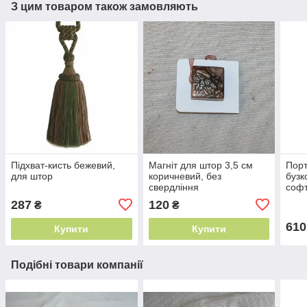
З цим товаром також замовляють
Підхват-кисть бежевий,
Магніт для штор 3,5 см
Порт
для штор
коричневий, без
бузк
свердління
софт
м² Т
287
120
₴
₴
610
Купити
Купити
Подібні товари компанії