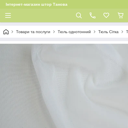
Інтернет-магазин штор Танова
Товари та послуги
Тюль однотонний
Тюль Сітка