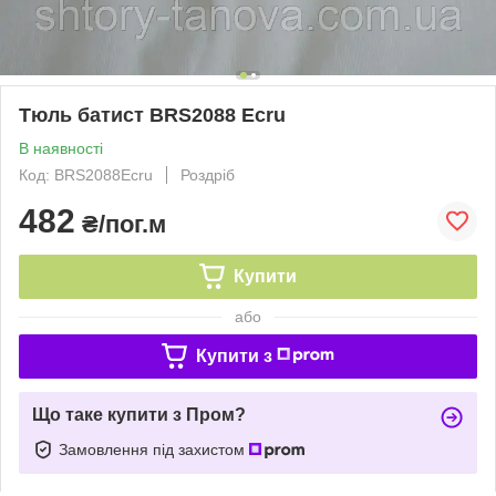
Тюль батист BRS2088 Ecru
В наявності
Код: BRS2088Ecru
Роздріб
482
₴/пог.м
Купити
або
Купити з
Що таке купити з Пром?
Замовлення під захистом