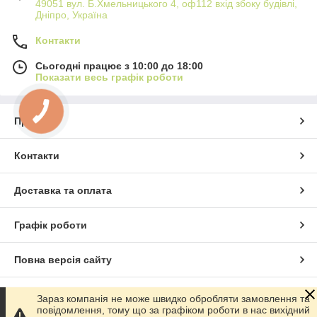
49051 вул. Б.Хмельницького 4, оф112 вхід збоку будівлі,
Дніпро, Україна
Контакти
Сьогодні працює з 10:00 до 18:00
Показати весь графік роботи
Про нас
Контакти
Доставка та оплата
Графік роботи
Повна версія сайту
Сайт створено на маркетплейсі
Prom.ua
Зараз компанія не може швидко обробляти замовлення та
повідомлення, тому що за графіком роботи в нас вихідний