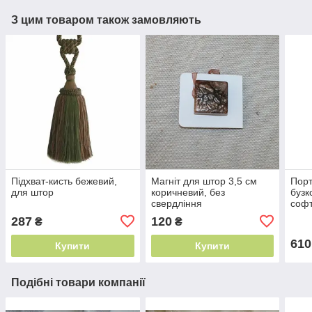
З цим товаром також замовляють
Підхват-кисть бежевий,
Магніт для штор 3,5 см
Порт
для штор
коричневий, без
бузк
свердління
софт
м² Т
287
120
₴
₴
610
Купити
Купити
Подібні товари компанії