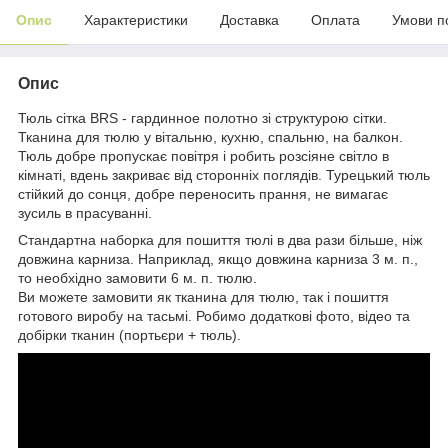
Опис
Характеристики
Доставка
Оплата
Умови п
Опис
Тюль сітка BRS - гардинное полотно зі структурою сітки.
Тканина для тюлю у вітальню, кухню, спальню, на балкон.
Тюль добре пропускає повітря і робить розсіяне світло в
кімнаті, вдень закриває від сторонніх поглядів. Турецький тюль
стійкий до сонця, добре переносить прання, не вимагає
зусиль в прасуванні.
Стандартна наборка для пошиття тюлі в два рази більше, ніж
довжина карниза. Наприклад, якщо довжина карниза 3 м. п.,
то необхідно замовити 6 м. п. тюлю.
Ви можете замовити як тканина для тюлю, так і пошиття
готового виробу на тасьмі. Робимо додаткові фото, відео та
добірки тканин (портьєри + тюль).