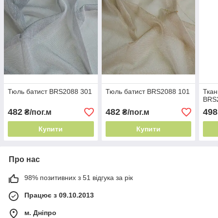
Тюль батист BRS2088 301
Тюль батист BRS2088 101
Ткан
BRS
482
482
498
₴/пог.м
₴/пог.м
Купити
Купити
Про нас
98% позитивних з 51 відгука за рік
Працює з 09.10.2013
м. Дніпро