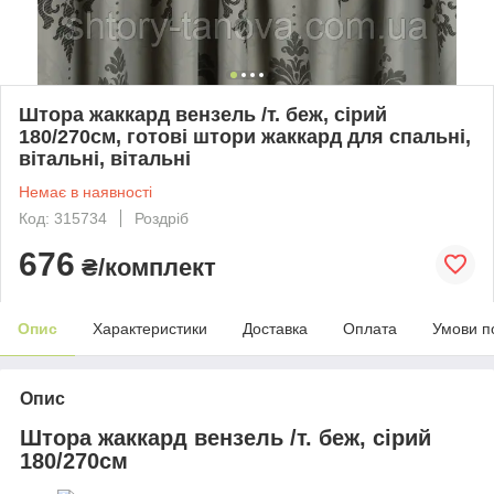
Штора жаккард вензель /т. беж, сірий
180/270см, готові штори жаккард для спальні,
вітальні, вітальні
Немає в наявності
Код: 315734
Роздріб
676
₴/комплект
Опис
Характеристики
Доставка
Оплата
Умови п
Опис
Штора жаккард вензель /т. беж, сірий
180/270см