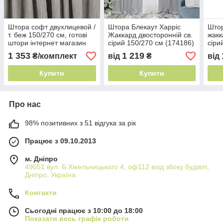
Штора софт двухлицевой /
Штора Блекаут Харріс
Штор
т. беж 150/270 см, готові
Жаккард двосторонній св.
жакк
штори інтернет магазин
сірий 150/270 см (174186)
сіри
1 353
1 219
₴/комплект
від
₴
від
Купити
Купити
Про нас
98% позитивних з 51 відгука за рік
Працює з 09.10.2013
м. Дніпро
49051 вул. Б.Хмельницького 4, оф112 вхід збоку будівлі,
Дніпро, Україна
Контакти
Сьогодні працює з 10:00 до 18:00
Показати весь графік роботи