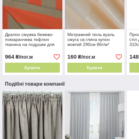
Дралон смужка бежево-
Метражний тюль вуаль
Проф
помаранчева тефлон
смуга св.глина купон
стіл
тканина на подушки для
жовтий 290см 86г/м²
310с
садових меблів, Пошиття
Туреччина класичний
гарм
чохлів на садові
напівпрозорий
964
160
148
₴/пог.м
₴/пог.м
Купити
Купити
Подібні товари компанії