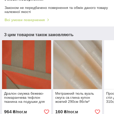
Законом не передбачено повернення та обмін даного товару
належної якості
Всі умови повернення
З цим товаром також замовляють
Дралон смужка бежево-
Метражний тюль вуаль
Проф
помаранчева тефлон
смуга св.глина купон
стіл
тканина на подушки для
жовтий 290см 86г/м²
310с
садових меблів, Пошиття
Туреччина класичний
гарм
чохлів на садові
напівпрозорий
964
160
₴/пог.м
₴/пог.м