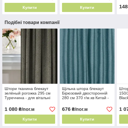
148
Купити
Купити
Подібні товари компанії
Штори тканина блекаут
Щільна штора блекаут
Штор
зелёный рогожка 295 см
Бірюзовий двосторонній
150/
Туреччина - для вітальні
280 см 370 г/м.кв Китай -
Blac
для спальні та вітальні
зал,
кабі
1 080
676
1 0
₴/пог.м
₴/пог.м
Купити
Купити