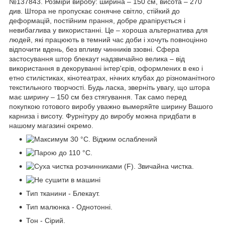
№137843. Розміри виробу: ширина – 150 см, висота – 270
див. Штора не пропускає сонячне світло, стійкий до
деформацій, постійним прання, добре драпірується і
невибаглива у використанні. Це – хороша альтернатива для
людей, які працюють в темний час доби і хочуть повноцінно
відпочити вдень, без впливу чинників ззовні. Сфера
застосування штор блекаут надзвичайно велика – від
використання в декоруванні інтер'єрів, оформлених в еко і
етно стилістиках, кінотеатрах, нічних клубах до різноманітного
текстильного творчості. Будь ласка, зверніть увагу, що штора
має ширину – 150 см без стягування. Так само перед
покупкою готового виробу уважно вымеряйте ширину Вашого
карниза і висоту. Фурнітуру до виробу можна придбати в
нашому магазині окремо.
Тип тканини - Блекаут.
Тип малюнка - Однотонні.
Тон - Сірий.