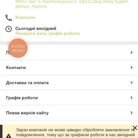
49051 вул. Б.Хмельницького 4, оф112 вхід збоку будівлі,
Дніпро, Україна
Контакти
Сьогодні вихідний
Показати весь графік роботи
КНОПКА
ЗВ'ЯЗКУ
Про нас
Контакти
Доставка та оплата
Графік роботи
Повна версія сайту
Сайт створено на маркетплейсі
Prom.ua
Зараз компанія не може швидко обробляти замовлення та
повідомлення, тому що за графіком роботи в нас вихідний