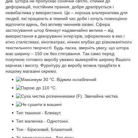
див. Штора не пропускає сонячне світло, стійкий до
деформацій, постійним прання, добре драпірується і
невибаглива у використанні. Це – хороша альтернатива для
людей, які працюють в темний час доби і хочуть повноцінно
відпочити вдень, без впливу чинників ззовні. Сфера
застосування штор блекаут надзвичайно велика – від
використання в декоруванні інтер'єрів, оформлених в еко і
етно стилістиках, кінотеатрах, нічних клубах до різноманітного
текстильного творчості. Будь ласка, зверніть увагу, що штора
має ширину – 150 см без стягування. Так само перед
покупкою готового виробу уважно вымеряйте ширину Вашого
карниза і висоту. Фурнітуру до виробу можна придбати в
нашому магазині окремо.
Тип тканини - Блекаут.
Тип малюнка - Однотонні.
Тон - Бірюзовий, Блакитний.
За призначенням - Для вікон.