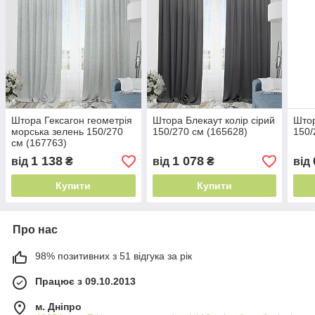
Штора Гексагон геометрія
Штора Блекаут колір сірий
Штор
морська зелень 150/270
150/270 см (165628)
150/
см (167763)
1 138
1 078
від
₴
від
₴
від
Купити
Купити
Про нас
98% позитивних з 51 відгука за рік
Працює з 09.10.2013
м. Дніпро