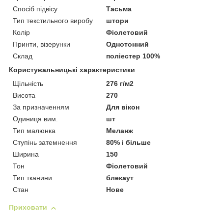
Спосіб підвісу
Тасьма
Тип текстильного виробу
штори
Колір
Фіолетовий
Принти, візерунки
Однотонний
Склад
поліестер 100%
Користувальницькі характеристики
Щільність
276 г/м2
Висота
270
За призначенням
Для вікон
Одиниця вим.
шт
Тип малюнка
Меланж
Ступінь затемнення
80% і більше
Ширина
150
Тон
Фіолетовий
Тип тканини
блекаут
Стан
Нове
Приховати