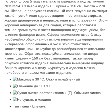
Готовая штора блэкаут меланж из материала под артикулом
№153594. Размеры изделия: ширина – 150 см, высота – 270
см. Штора не пропускает солнечный свет, визуально выглядит
как лён, устойчивая к деформациям, постоянным стиркам,
хорошо драпируется и неприхотливая в использовании. Это –
хорошая альтернатива для людей, которые работают в
темное время суток и хотят полноценно отдохнуть днём, без
влияния факторов извне. Сфера применения штор блэкаут
необычайно обширна – от использования в декорировании
интерьеров, оформленных в эко и этно стилистиках,
кинотеатрах, ночных клубах до разнообразного текстильного
творчества. Обратите, пожалуйста, внимание, что штора
имеет ширину – 150 см без стягивания. Так же перед
покупкой готового изделия внимательно вымеряйте ширину
Вашего карниза и высоту. Фурнитуру к изделию можно
приобрести в нашем магазине отдельно.
Тип ткани - Блекаут.