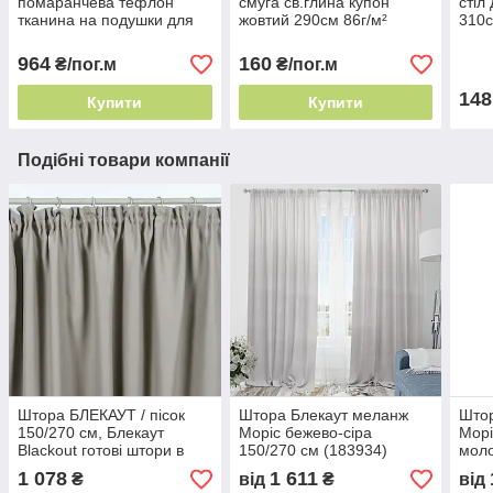
помаранчева тефлон
смуга св.глина купон
стіл
тканина на подушки для
жовтий 290см 86г/м²
310с
садових меблів, Пошиття
Туреччина класичний
гарм
чохлів на садові
напівпрозорий
964
160
₴/пог.м
₴/пог.м
148
Купити
Купити
Подібні товари компанії
Штора БЛЕКАУТ / пісок
Штора Блекаут меланж
Што
150/270 см, Блекаут
Моріс бежево-сіра
Морі
Blackout готові штори в
150/270 см (183934)
моло
зал, спальню, дитячу,
(183
1 078
1 611
₴
від
₴
від
кабінет