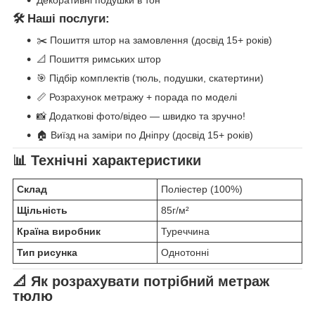
🛠️ Наші послуги:
✂️ Пошиття штор на замовлення (досвід 15+ років)
📐 Пошиття римських штор
🎯 Підбір комплектів (тюль, подушки, скатертини)
📏 Розрахунок метражу + порада по моделі
📸 Додаткові фото/відео — швидко та зручно!
🏠 Виїзд на заміри по Дніпру (досвід 15+ років)
📊 Технічні характеристики
Склад
Поліестер (100%)
Щільність
85г/м²
Країна виробник
Туреччина
Тип рисунка
Однотонні
📐 Як розрахувати потрібний метраж
тюлю