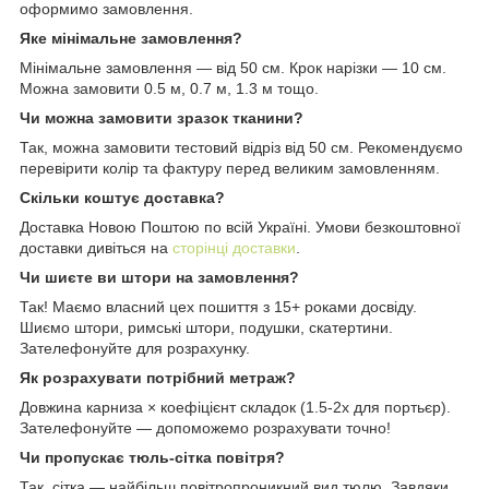
оформимо замовлення.
Яке мінімальне замовлення?
Мінімальне замовлення — від 50 см. Крок нарізки — 10 см.
Можна замовити 0.5 м, 0.7 м, 1.3 м тощо.
Чи можна замовити зразок тканини?
Так, можна замовити тестовий відріз від 50 см. Рекомендуємо
перевірити колір та фактуру перед великим замовленням.
Скільки коштує доставка?
Доставка Новою Поштою по всій Україні. Умови безкоштовної
доставки дивіться на
сторінці доставки
.
Чи шиєте ви штори на замовлення?
Так! Маємо власний цех пошиття з 15+ роками досвіду.
Шиємо штори, римські штори, подушки, скатертини.
Зателефонуйте для розрахунку.
Як розрахувати потрібний метраж?
Довжина карниза × коефіцієнт складок (1.5-2x для портьєр).
Зателефонуйте — допоможемо розрахувати точно!
Чи пропускає тюль-сітка повітря?
Так, сітка — найбільш повітропроникний вид тюлю. Завдяки