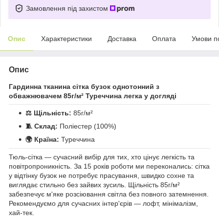
Замовлення під захистом
Опис
Характеристики
Доставка
Оплата
Умови п
Опис
Гардинна тканина сітка бузок однотонний з
обважнювачем 85г/м² Туреччина легка у догляді
⚖️ Щільність:
85г/м²
🧵 Склад:
Поліестер (100%)
🌍 Країна:
Туреччина
Тюль-сітка — сучасний вибір для тих, хто цінує легкість та
повітропроникність. За 15 років роботи ми переконались: сітка
у відтінку бузок не потребує прасування, швидко сохне та
виглядає стильно без зайвих зусиль. Щільність 85г/м²
забезпечує м'яке розсіювання світла без повного затемнення.
Рекомендуємо для сучасних інтер'єрів — лофт, мінімалізм,
хай-тек.