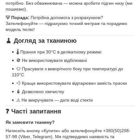
потрібно. Без обважнювача — можна зробити підгин низу (ми
пошиємо).
💡 Порада:
Потрібна допомога з розрахунком?
Зателефонуйте — підрахуємо точний метраж та порадимо
модель тюлю!
🧹 Догляд за тканиною
🌡️ Прання при 30°C в делікатному режимі
🚫 Не використовувати відбілювачі
👕 Прасувати з виворітного боку при температурі до
110°C
💨 Краще використовувати відпарювач замість праски
🧴 Дозволено хімчистку
⚠️ Не викручувати — дати воді стекти
❓ Часті запитання
Як замовити тканину?
Натисніть кнопку «Купити» або зателефонуйте +380(50)208-
57-98 (Viber, Telegram). Ми підтвердимо наявність та