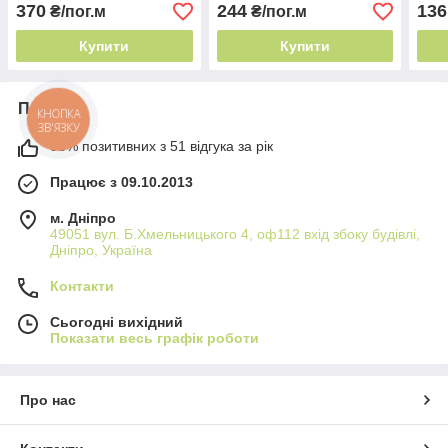
блиском 34г/м² легка у
Туреччина легка у догляді
Туре
370
244
136
₴/пог.м
₴/пог.м
догляді
Купити
Купити
Про нас
КНОПКА
ЗВ'ЯЗКУ
98% позитивних з 51 відгука за рік
Працює з 09.10.2013
м. Дніпро
49051 вул. Б.Хмельницького 4, оф112 вхід збоку будівлі,
Дніпро, Україна
Контакти
Сьогодні вихідний
Показати весь графік роботи
Про нас