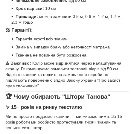
Мінімальне замовлення:
від 50 см
Крок нарізки:
10 см
Приклади:
можна замовити 0.5 м, 0.6 м, 1.2 м, 1.7 м,
2.3 м тощо
⚖️ Гарантії:
Гарантія якості всіх тканин
Заміна у випадку браку або неточності метража
Тканина не повинна бути розкроєна
⚠️ Важливо:
Колір може відрізнятися через налаштування
екрану. Рекомендуємо замовити тестовий відріз від 50 см.
Відрізні тканини та пошиті на замовлення вироби не
підлягають поверненню згідно Закону України "Про захист
прав споживачів".
🏆 Чому обирають "Штори Танова"
✨ 15+ років на ринку текстилю
Ми не просто продаємо тканини — ми живемо ними. За 15
років роботи ми особисто протестували тисячі тканин та
пошили сотні штор.