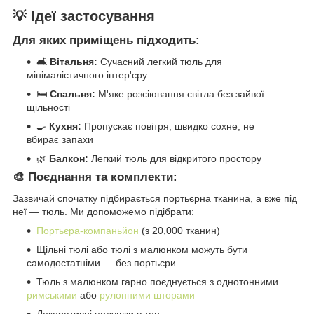
💡 Ідеї застосування
Для яких приміщень підходить:
🛋️
Вітальня:
Сучасний легкий тюль для
мінімалістичного інтер'єру
🛏️
Спальня:
М'яке розсіювання світла без зайвої
щільності
🍳
Кухня:
Пропускає повітря, швидко сохне, не
вбирає запахи
🌿
Балкон:
Легкий тюль для відкритого простору
🎨 Поєднання та комплекти:
Зазвичай спочатку підбирається портьєрна тканина, а вже під
неї — тюль. Ми допоможемо підібрати:
Портьєра-компаньйон
(з 20,000 тканин)
Щільні тюлі або тюлі з малюнком можуть бути
самодостатніми — без портьєри
Тюль з малюнком гарно поєднується з однотонними
римськими
або
рулонними шторами
Декоративні подушки в тон