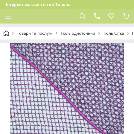
Інтернет-магазин штор Танова
Товари та послуги
Тюль однотонний
Тюль Сітка
Г