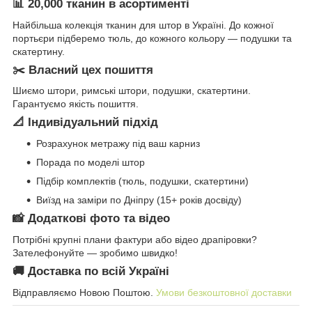
📊 20,000 тканин в асортименті
Найбільша колекція тканин для штор в Україні. До кожної
портьєри підберемо тюль, до кожного кольору — подушки та
скатертину.
✂️ Власний цех пошиття
Шиємо штори, римські штори, подушки, скатертини.
Гарантуємо якість пошиття.
📐 Індивідуальний підхід
Розрахунок метражу під ваш карниз
Порада по моделі штор
Підбір комплектів (тюль, подушки, скатертини)
Виїзд на заміри по Дніпру (15+ років досвіду)
📸 Додаткові фото та відео
Потрібні крупні плани фактури або відео драпіровки?
Зателефонуйте — зробимо швидко!
🚚 Доставка по всій Україні
Відправляємо Новою Поштою.
Умови безкоштовної доставки