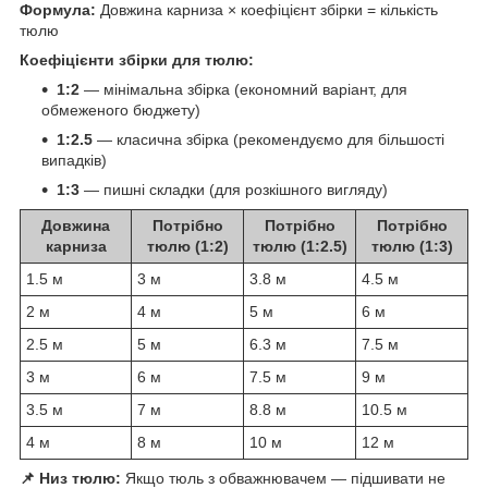
Формула:
Довжина карниза × коефіцієнт збірки = кількість
тюлю
Коефіцієнти збірки для тюлю:
1:2
— мінімальна збірка (економний варіант, для
обмеженого бюджету)
1:2.5
— класична збірка (рекомендуємо для більшості
випадків)
1:3
— пишні складки (для розкішного вигляду)
Довжина
Потрібно
Потрібно
Потрібно
карниза
тюлю (1:2)
тюлю (1:2.5)
тюлю (1:3)
1.5 м
3 м
3.8 м
4.5 м
2 м
4 м
5 м
6 м
2.5 м
5 м
6.3 м
7.5 м
3 м
6 м
7.5 м
9 м
3.5 м
7 м
8.8 м
10.5 м
4 м
8 м
10 м
12 м
📌 Низ тюлю:
Якщо тюль з обважнювачем — підшивати не