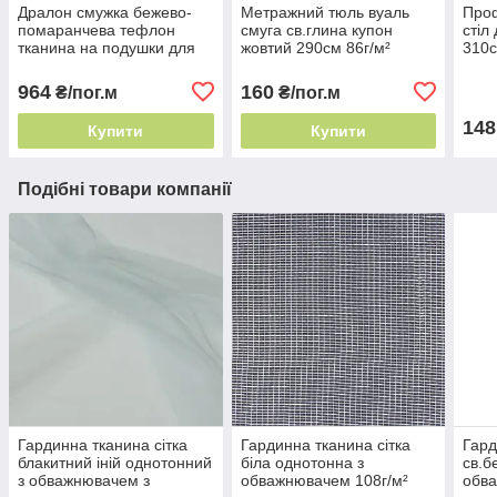
Дралон смужка бежево-
Метражний тюль вуаль
Проф
помаранчева тефлон
смуга св.глина купон
стіл
тканина на подушки для
жовтий 290см 86г/м²
310с
садових меблів, Пошиття
Туреччина класичний
гарм
чохлів на садові
напівпрозорий
964
160
₴/пог.м
₴/пог.м
148
Купити
Купити
Подібні товари компанії
Гардинна тканина сітка
Гардинна тканина сітка
Гард
блакитний іній однотонний
біла однотонна з
св.б
з обважнювачем з
обважнювачем 108г/м²
обва