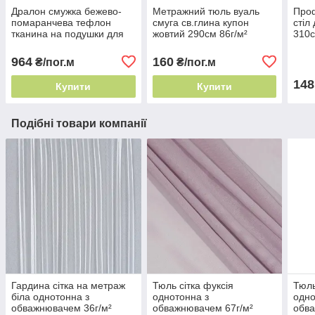
Дралон смужка бежево-
Метражний тюль вуаль
Проф
помаранчева тефлон
смуга св.глина купон
стіл
тканина на подушки для
жовтий 290см 86г/м²
310с
садових меблів, Пошиття
Туреччина класичний
гарм
чохлів на садові
напівпрозорий
964
160
₴/пог.м
₴/пог.м
148
Купити
Купити
Подібні товари компанії
Гардина сітка на метраж
Тюль сітка фуксія
Тюль
біла однотонна з
однотонна з
одно
обважнювачем 36г/м²
обважнювачем 67г/м²
обва