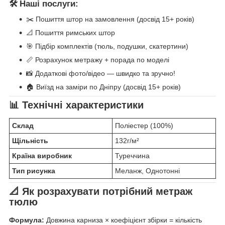
🛠️ Наші послуги:
✂️ Пошиття штор на замовлення (досвід 15+ років)
📐 Пошиття римських штор
🎯 Підбір комплектів (тюль, подушки, скатертини)
📏 Розрахунок метражу + порада по моделі
📸 Додаткові фото/відео — швидко та зручно!
🏠 Виїзд на заміри по Дніпру (досвід 15+ років)
📊 Технічні характеристики
Склад
Поліестер (100%)
Щільність
132г/м²
Країна виробник
Туреччина
Тип рисунка
Меланж, Однотонні
📐 Як розрахувати потрібний метраж
тюлю
Формула:
Довжина карниза × коефіцієнт збірки = кількість