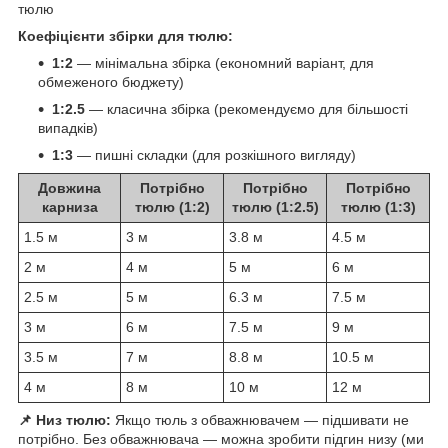
тюлю
Коефіцієнти збірки для тюлю:
1:2
— мінімальна збірка (економний варіант, для
обмеженого бюджету)
1:2.5
— класична збірка (рекомендуємо для більшості
випадків)
1:3
— пишні складки (для розкішного вигляду)
Довжина
Потрібно
Потрібно
Потрібно
карниза
тюлю (1:2)
тюлю (1:2.5)
тюлю (1:3)
1.5 м
3 м
3.8 м
4.5 м
2 м
4 м
5 м
6 м
2.5 м
5 м
6.3 м
7.5 м
3 м
6 м
7.5 м
9 м
3.5 м
7 м
8.8 м
10.5 м
4 м
8 м
10 м
12 м
📌 Низ тюлю:
Якщо тюль з обважнювачем — підшивати не
потрібно. Без обважнювача — можна зробити підгин низу (ми