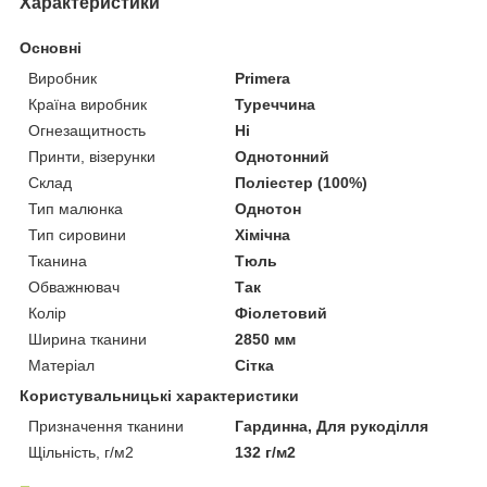
Характеристики
Основні
Виробник
Primera
Країна виробник
Туреччина
Огнезащитность
Ні
Принти, візерунки
Однотонний
Склад
Поліестер (100%)
Тип малюнка
Однотон
Тип сировини
Хімічна
Тканина
Тюль
Обважнювач
Так
Колір
Фіолетовий
Ширина тканини
2850 мм
Матеріал
Сітка
Користувальницькі характеристики
Призначення тканини
Гардинна, Для рукоділля
Щільність, г/м2
132 г/м2