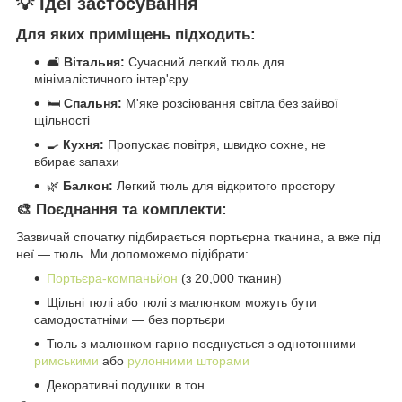
💡 Ідеї застосування
Для яких приміщень підходить:
🛋️
Вітальня:
Сучасний легкий тюль для
мінімалістичного інтер'єру
🛏️
Спальня:
М'яке розсіювання світла без зайвої
щільності
🍳
Кухня:
Пропускає повітря, швидко сохне, не
вбирає запахи
🌿
Балкон:
Легкий тюль для відкритого простору
🎨 Поєднання та комплекти:
Зазвичай спочатку підбирається портьєрна тканина, а вже під
неї — тюль. Ми допоможемо підібрати:
Портьєра-компаньйон
(з 20,000 тканин)
Щільні тюлі або тюлі з малюнком можуть бути
самодостатніми — без портьєри
Тюль з малюнком гарно поєднується з однотонними
римськими
або
рулонними шторами
Декоративні подушки в тон