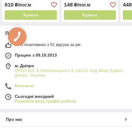
Туреччина
Туреччина практична
Туре
610
148
448
₴/пог.м
₴/пог.м
мінімалістичний тюль
гардина
міні
Купити
Купити
Про нас
98% позитивних з 51 відгука за рік
Працює з 09.10.2013
м. Дніпро
49051 вул. Б.Хмельницького 4, оф112 вхід збоку будівлі,
Дніпро, Україна
Контакти
Сьогодні вихідний
Показати весь графік роботи
Про нас