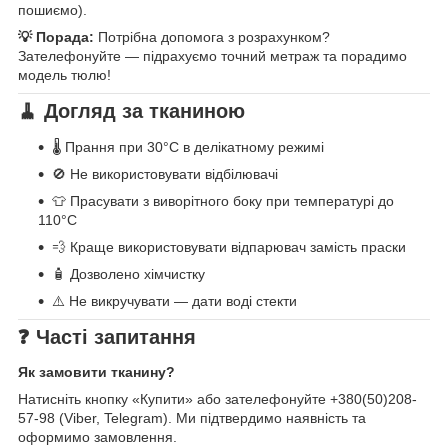
пошиємо).
💡 Порада:
Потрібна допомога з розрахунком?
Зателефонуйте — підрахуємо точний метраж та порадимо
модель тюлю!
🧹 Догляд за тканиною
🌡️ Прання при 30°C в делікатному режимі
🚫 Не використовувати відбілювачі
👕 Прасувати з виворітного боку при температурі до
110°C
💨 Краще використовувати відпарювач замість праски
🧴 Дозволено хімчистку
⚠️ Не викручувати — дати воді стекти
❓ Часті запитання
Як замовити тканину?
Натисніть кнопку «Купити» або зателефонуйте +380(50)208-
57-98 (Viber, Telegram). Ми підтвердимо наявність та
оформимо замовлення.