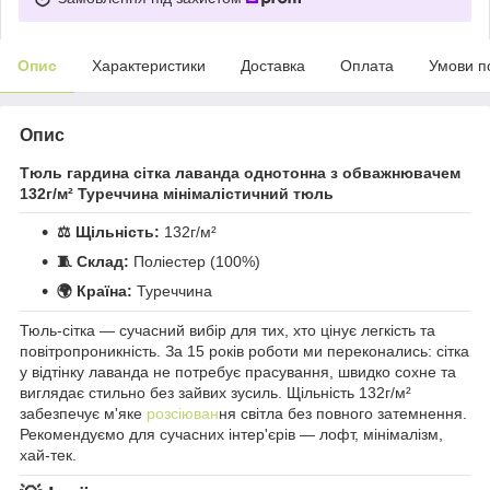
Опис
Характеристики
Доставка
Оплата
Умови п
Опис
Тюль гардина сітка лаванда однотонна з обважнювачем
132г/м² Туреччина мінімалістичний тюль
⚖️ Щільність:
132г/м²
🧵 Склад:
Поліестер (100%)
🌍 Країна:
Туреччина
Тюль-сітка — сучасний вибір для тих, хто цінує легкість та
повітропроникність. За 15 років роботи ми переконались: сітка
у відтінку лаванда не потребує прасування, швидко сохне та
виглядає стильно без зайвих зусиль. Щільність 132г/м²
забезпечує м'яке
розсіюван
ня світла без повного затемнення.
Рекомендуємо для сучасних інтер'єрів — лофт, мінімалізм,
хай-тек.