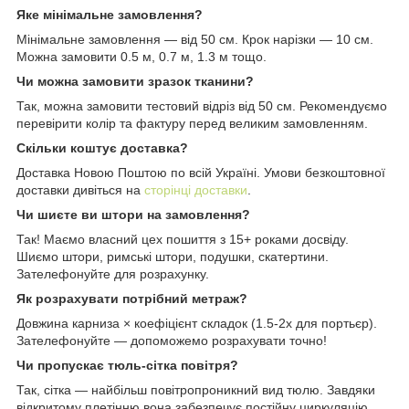
Яке мінімальне замовлення?
Мінімальне замовлення — від 50 см. Крок нарізки — 10 см.
Можна замовити 0.5 м, 0.7 м, 1.3 м тощо.
Чи можна замовити зразок тканини?
Так, можна замовити тестовий відріз від 50 см. Рекомендуємо
перевірити колір та фактуру перед великим замовленням.
Скільки коштує доставка?
Доставка Новою Поштою по всій Україні. Умови безкоштовної
доставки дивіться на
сторінці доставки
.
Чи шиєте ви штори на замовлення?
Так! Маємо власний цех пошиття з 15+ роками досвіду.
Шиємо штори, римські штори, подушки, скатертини.
Зателефонуйте для розрахунку.
Як розрахувати потрібний метраж?
Довжина карниза × коефіцієнт складок (1.5-2x для портьєр).
Зателефонуйте — допоможемо розрахувати точно!
Чи пропускає тюль-сітка повітря?
Так, сітка — найбільш повітропроникний вид тюлю. Завдяки
відкритому плетінню вона забезпечує постійну циркуляцію