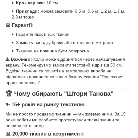
Крок нарізки:
10 см
Приклади:
можна замовити 0.5 м, 0.6 м, 1.2 м, 1.7 м,
2.3 м тощо
⚖️ Гарантії:
Гарантія якості всіх тканин
Заміна у випадку браку або неточності метража
Тканина не повинна бути розкроєна
⚠️ Важливо:
Колір може відрізнятися через налаштування
екрану. Рекомендуємо замовити тестовий відріз від 50 см.
Відрізні тканини та пошиті на замовлення вироби не
підлягають поверненню згідно Закону України "Про захист
прав споживачів".
🏆 Чому обирають "Штори Танова"
✨ 15+ років на ринку текстилю
Ми не просто продаємо тканини — ми живемо ними. За 15
років роботи ми особисто протестували тисячі тканин та
пошили сотні штор.
📊 20,000 тканин в асортименті