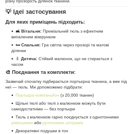
різну прозорість ділянок тканини.
💡 Ідеї застосування
Для яких приміщень підходить:
🛋️
Вітальня:
Преміальний тюль з ефектним
випаленим візерунком
🛏️
Спальня:
Гра світла через прозорі та матові
ділянки
🍼
Дитяча:
Стійкий малюнок, що не стирається з
часом
🎨 Поєднання та комплекти:
Зазвичай спочатку підбирається портьєрна тканина, а вже під
неї — тюль. Ми допоможемо підібрати:
Портьєра-компаньйон
(з 20,000 тканин)
Щільні тюлі або тюлі з малюнком можуть бути
самодостатніми — без портьєри
Тюль з малюнком гарно поєднується з однотонними
римськими
або
рулонними шторами
Декоративні подушки в тон