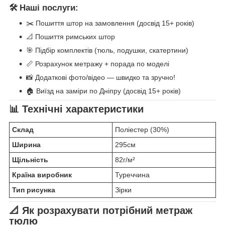
🛠️ Наші послуги:
✂️ Пошиття штор на замовлення (досвід 15+ років)
📐 Пошиття римських штор
🎯 Підбір комплектів (тюль, подушки, скатертини)
📏 Розрахунок метражу + порада по моделі
📸 Додаткові фото/відео — швидко та зручно!
🏠 Виїзд на заміри по Дніпру (досвід 15+ років)
📊 Технічні характеристики
Склад
Поліестер (30%)
Ширина
295см
Щільність
82г/м²
Країна виробник
Туреччина
Тип рисунка
Зірки
📐 Як розрахувати потрібний метраж
тюлю