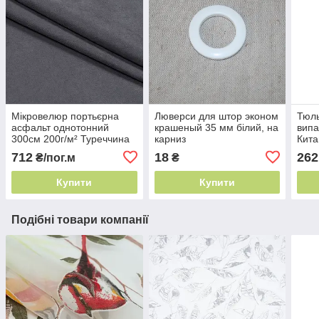
Мікровелюр портьєрна
Люверси для штор эконом
Тюль
асфальт однотонний
крашеный 35 мм білий, на
випа
300см 200г/м² Туреччина
карниз
Кита
штори софт
712
18
262
₴/пог.м
₴
Купити
Купити
Подібні товари компанії