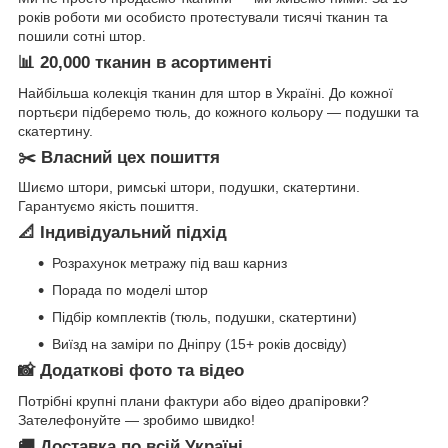
років роботи ми особисто протестували тисячі тканин та
пошили сотні штор.
📊 20,000 тканин в асортименті
Найбільша колекція тканин для штор в Україні. До кожної
портьєри підберемо тюль, до кожного кольору — подушки та
скатертину.
✂️ Власний цех пошиття
Шиємо штори, римські штори, подушки, скатертини.
Гарантуємо якість пошиття.
📐 Індивідуальний підхід
Розрахунок метражу під ваш карниз
Порада по моделі штор
Підбір комплектів (тюль, подушки, скатертини)
Виїзд на заміри по Дніпру (15+ років досвіду)
📸 Додаткові фото та відео
Потрібні крупні плани фактури або відео драпіровки?
Зателефонуйте — зробимо швидко!
🚚 Доставка по всій Україні