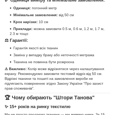
📏 Одиниця виміру та мінімальне замовлення:
Одиниця:
погонний метр
Мінімальне замовлення:
від 50 см
Крок нарізки:
10 см
Приклади:
можна замовити 0.5 м, 0.6 м, 1.2 м, 1.7 м,
2.3 м тощо
⚖️ Гарантії:
Гарантія якості всіх тканин
Заміна у випадку браку або неточності метража
Тканина не повинна бути розкроєна
⚠️ Важливо:
Колір може відрізнятися через налаштування
екрану. Рекомендуємо замовити тестовий відріз від 50 см.
Відрізні тканини та пошиті на замовлення вироби не
підлягають поверненню згідно Закону України "Про захист
прав споживачів".
🏆 Чому обирають "Штори Танова"
✨ 15+ років на ринку текстилю
Ми не просто продаємо тканини — ми живемо ними. За 15