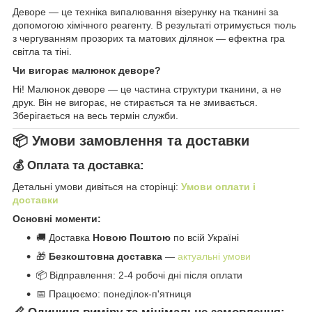
Деворе — це техніка випалювання візерунку на тканині за
допомогою хімічного реагенту. В результаті отримується тюль
з чергуванням прозорих та матових ділянок — ефектна гра
світла та тіні.
Чи вигорає малюнок деворе?
Ні! Малюнок деворе — це частина структури тканини, а не
друк. Він не вигорає, не стирається та не змивається.
Зберігається на весь термін служби.
📦 Умови замовлення та доставки
💰 Оплата та доставка:
Детальні умови дивіться на сторінці:
Умови оплати і
доставки
Основні моменти:
🚚 Доставка
Новою Поштою
по всій Україні
🎁
Безкоштовна доставка
—
актуальні умови
📦 Відправлення: 2-4 робочі дні після оплати
📅 Працюємо: понеділок-п'ятниця