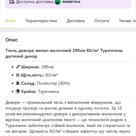
Доступна доставка
Опис
Характеристики
Доставка
Оплата
Умови п
Опис
Тюль деворе випал молочний 295см 82г/м² Туреччина
дитячий декор
📏 Ширина:
295см
⚖️ Щільність:
82г/м²
🧵 Склад:
Поліестер (30%)
🌍 Країна:
Туреччина
Деворе — преміальний тюль з випаленим візерунком, що
поєднує прозорі та матові ділянки в одному полотні. За 15
років ми рекомендуємо деворе з декоративним малюнком у
відтінку молочний цінителям якості — ця технологія родом з
Туреччини забезпечує стійкий малюнок, який не стирається та
не вигорає. Щільність 82г/м² створює ефектну гру світла через