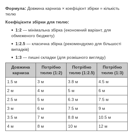
Формула:
Довжина карниза × коефіцієнт збірки = кількість
тюлю
Коефіцієнти збірки для тюлю:
1:2
— мінімальна збірка (економний варіант, для
обмеженого бюджету)
1:2.5
— класична збірка (рекомендуємо для більшості
випадків)
1:3
— пишні складки (для розкішного вигляду)
Довжина
Потрібно
Потрібно
Потрібно
карниза
тюлю (1:2)
тюлю (1:2.5)
тюлю (1:3)
1.5 м
3 м
3.8 м
4.5 м
2 м
4 м
5 м
6 м
2.5 м
5 м
6.3 м
7.5 м
3 м
6 м
7.5 м
9 м
3.5 м
7 м
8.8 м
10.5 м
4 м
8 м
10 м
12 м