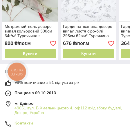
Метражний тюль деворе
Гардинна тканина деворе
Гард
випал кольоровий 300см
випал листя сіро-білі
випа
34г/м² Туреччина з
295см 62г/м² Туреччина
Туре
тваринами
тюль в квіточку
820
676
364
₴/пог.м
₴/пог.м
Купити
Купити
КНОПКА
Про нас
ЗВ'ЯЗКУ
98% позитивних з 51 відгука за рік
Працює з 09.10.2013
м. Дніпро
49051 вул. Б.Хмельницького 4, оф112 вхід збоку будівлі,
Дніпро, Україна
Контакти