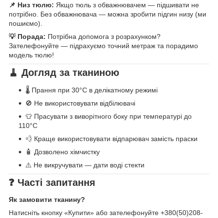
📌 Низ тюлю:
Якщо тюль з обважнювачем — підшивати не
потрібно. Без обважнювача — можна зробити підгин низу (ми
пошиємо).
💡 Порада:
Потрібна допомога з розрахунком?
Зателефонуйте — підрахуємо точний метраж та порадимо
модель тюлю!
🧹 Догляд за тканиною
🌡️ Прання при 30°C в делікатному режимі
🚫 Не використовувати відбілювачі
👕 Прасувати з виворітного боку при температурі до
110°C
💨 Краще використовувати відпарювач замість праски
🧴 Дозволено хімчистку
⚠️ Не викручувати — дати воді стекти
❓ Часті запитання
Як замовити тканину?
Натисніть кнопку «Купити» або зателефонуйте +380(50)208-