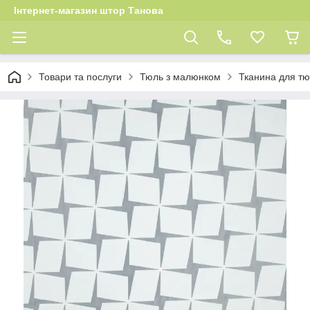
Інтернет-магазин штор Танова
Товари та послуги
Тюль з малюнком
Тканина для тю