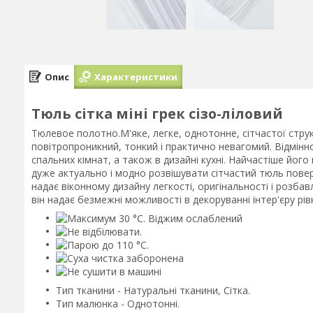
Опис
Характеристики
Тюль сітка міні грек сізо-ліловий
Тюлевое полотно.М'яке, легке, однотонне, сітчастої струк
повітропроникний, тонкий і практично невагомий. Відмінно
спальних кімнат, а також в дизайні кухні. Найчастіше йог
дуже актуально і модно розвішувати сітчастий тюль повер
надає віконному дизайну легкості, оригінальності і розбав
він надає безмежні можливості в декоруванні інтер'єру рівн
Тип тканини - Натуральні тканини, Сітка.
Тип малюнка - Однотонні.