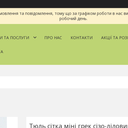
овлення та повідомлення, тому що за графіком роботи в нас ви
робочий день.
И ТА ПОСЛУГИ
ПРО НАС
КОНТАКТИ
АКЦІЇ ТА РО
ТА
Тюль сітка міні грек сізо-лілови