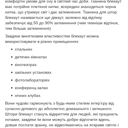
комфортні умови для сну в світлий час доби. Тканина блекаут
має потрійне плетіння нитки, всередині знаходиться чорна
нитка, що утримує світ і дає затемнення. Тканина для штор
блекаут називається ще дімаут, залежно від відтінку
забезпечує від 50 до 90% затемнення (чим темніше відтінок,
тим більше затемнення).
Завдяки винятковим властивостям блекаут можна
використовувати в різних приміщеннях:
спальних
дитячих кімнатах
кінотеатрах
шкільних установах
фотолабораторіях
конференц-залах
нічних клубах.
Вони чудово гармонують з будь-яким стилем інтер'єру від
сучасно-ділового до абсолютно домашнього і затишного.
Штори блекаут стануть відкриттям для людей, які працюють
ночами, завдяки їм вони можуть добре відпочити вдень,
довше поспати зранку, не відволікаючись на яскраве світло і