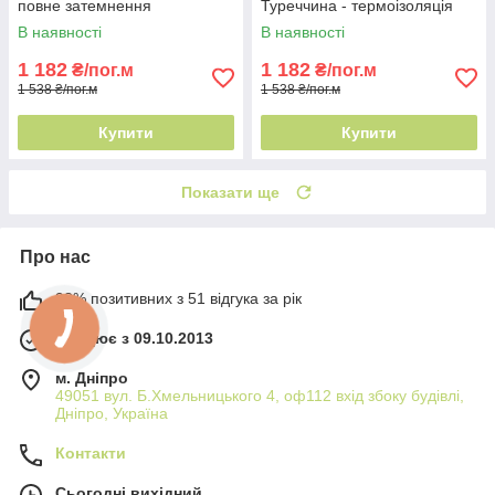
повне затемнення
Туреччина - термоізоляція
В наявності
В наявності
1 182
1 182
₴/пог.м
₴/пог.м
1 538 ₴/пог.м
1 538 ₴/пог.м
Купити
Купити
Показати ще
Про нас
98% позитивних з 51 відгука за рік
Працює з 09.10.2013
м. Дніпро
49051 вул. Б.Хмельницького 4, оф112 вхід збоку будівлі,
Дніпро, Україна
Контакти
Сьогодні вихідний