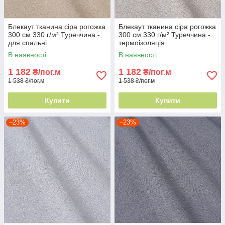
Блекаут тканина сіра рогожка
Блекаут тканина сіра рогожка
300 см 330 г/м² Туреччина -
300 см 330 г/м² Туреччина -
для спальні
термоізоляція
В наявності
В наявності
1 182
1 182
₴/пог.м
₴/пог.м
1 538 ₴/пог.м
1 538 ₴/пог.м
Купити
Купити
–23%
–23%