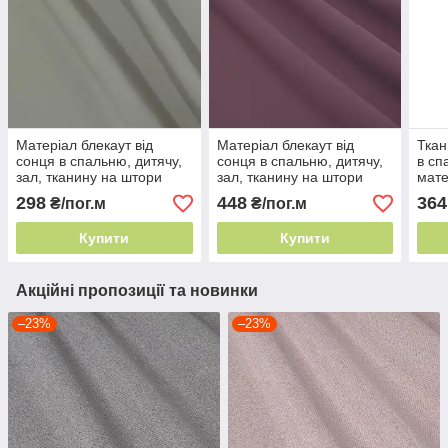
Матеріал блекаут від
Матеріал блекаут від
Ткан
сонця в спальню, дитячу,
сонця в спальню, дитячу,
в сп
зал, тканину на штори
зал, тканину на штори
мате
blackout 2,8 м Тютюн
blackout 2,8 м фіолетовий
штор
298
448
364
₴/пог.м
₴/пог.м
світ
Купити
Купити
Акційні пропозиції та новинки
–23%
–23%