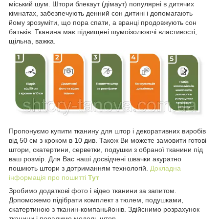
міський шум. Штори блекаут (дімаут) популярні в дитячих
кімнатах, забезпечують денний сон дитині і допомагають
йому зрозуміти, що пора спати, а вранці продовжують сон
батьків. Тканина має підвищені шумоізолюючі властивості,
щільна, важка.
Пропонуємо купити тканину для штор і декоративних виробів
від 50 см з кроком в 10 див. Також Ви можете замовити готові
штори, скатертини, серветки, подушки з обраної тканини під
ваш розмір. Для Вас наші досвідчені швачки акуратно
пошиють штори з дотриманням технологій.
Докладна
інформація про пошитті
Тут
Зробимо додаткові фото і відео тканини за запитом.
Допоможемо підібрати комплект з тюлем, подушками,
скатертиною з тканин-компаньйонів. Здійснимо розрахунок
тканини і порадимо модель штор.