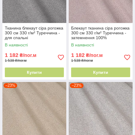
Тканина блекаут сіра рогожка
Блекаут тканина сіра рогожка
300 см 330 г/м² Туреччина -
300 см 330 г/м² Туреччина -
для спальні
затемнення 100%
В наявності
В наявності
1 182
1 182
₴/пог.м
₴/пог.м
1 538 ₴/пог.м
1 538 ₴/пог.м
Купити
Купити
–23%
–23%