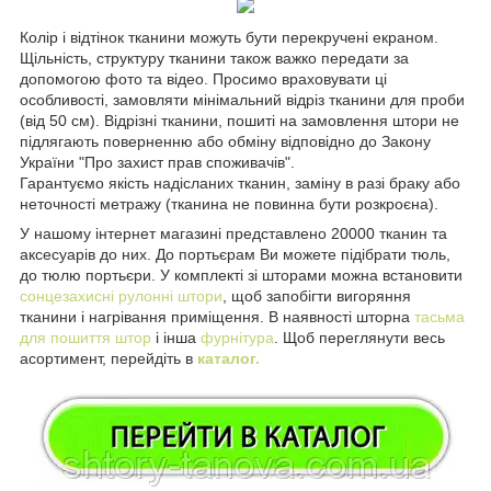
Колір і відтінок тканини можуть бути перекручені екраном.
Щільність, структуру тканини також важко передати за
допомогою фото та відео. Просимо враховувати ці
особливості, замовляти мінімальний відріз тканини для проби
(від 50 см). Відрізні тканини, пошиті на замовлення штори не
підлягають поверненню або обміну відповідно до Закону
України "Про захист прав споживачів".
Гарантуємо якість надісланих тканин, заміну в разі браку або
неточності метражу (тканина не повинна бути розкроєна).
У нашому інтернет магазині представлено 20000 тканин та
аксесуарів до них. До портьєрам Ви можете підібрати тюль,
до тюлю портьєри. У комплекті зі шторами можна встановити
сонцезахисні рулонні штори
, щоб запобігти вигоряння
тканини і нагрівання приміщення. В наявності шторна
тасьма
для пошиття штор
і інша
фурнітура
. Щоб переглянути весь
асортимент, перейдіть в
каталог.