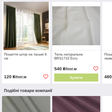
Пошиття штор на тасьмі 6
Тюль натуральна
Поши
см
BRS1710 Ecru
люв
540
₴/пог.м
120
480
₴/пог.м
Купити
Подібні товари компанії